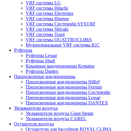
VRF системы LG
VRF системы Hitachi
VRF системы Electrolux
VRF системы Hisense
VRF системы Системэйр SYSVRF
VRF системы Shivaki
VRF системы Tosot
VRF системы QUATTROCLIMA
Мультизональные VRF системы IGC
Руфтопы
Руфтопы Lessar
Руфтопы Shuft
Крышные кондиционеры Kentatsu
Руфтопы Dantex
Прецизионные кондиционеры
Прецизионные кондиционеры HiRef
Прецизионные кондиционеры Ferrum
Прецизионные кондиционеры Системэйр
Прецизионные кондиционеры Lessar
Прецизионные кондиционеры DANTEX
Увлажнители воздуха
Увлажнители воздуха Giant Steam
Увлажнители воздуха CAREL
Осушители воздуха
Осушители для бассейнов ROYAL CLIMA