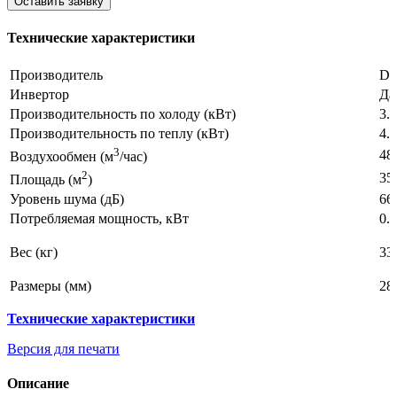
Оставить заявку
Технические характеристики
Производитель
Da
Инвертор
Да
Производительность по холоду (кВт)
3.
Производительность по теплу (кВт)
4.
3
48
Воздухообмен (м
/час)
2
35
Площадь (м
)
Уровень шума (дБ)
66
Потребляемая мощность, кВт
0.
Вес (кг)
33
Размеры (мм)
28
Технические характеристики
Версия для печати
Описание