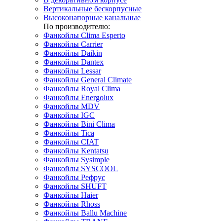
Вертикальные бескорпусные
Высоконапорные канальные
По производителю:
Фанкойлы Clima Esperto
Фанкойлы Carrier
Фанкойлы Daikin
Фанкойлы Dantex
Фанкойлы Lessar
Фанкойлы General Climate
Фанкойлы Royal Clima
Фанкойлы Energolux
Фанкойлы MDV
Фанкойлы IGC
Фанкойлы Bini Clima
Фанкойлы Tica
Фанкойлы CIAT
Фанкойлы Kentatsu
Фанкойлы Sysimple
Фанкойлы SYSCOOL
Фанкойлы Рефрус
Фанкойлы SHUFT
Фанкойлы Haier
Фанкойлы Rhoss
Фанкойлы Ballu Machine