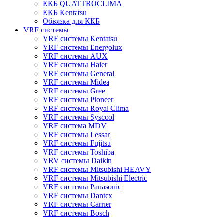
ККБ QUATTROCLIMA
ККБ Kentatsu
Обвязка для ККБ
VRF системы
VRF системы Kentatsu
VRF системы Energolux
VRF системы AUX
VRF системы Haier
VRF системы General
VRF системы Midea
VRF системы Gree
VRF системы Pioneer
VRF системы Royal Clima
VRF системы Syscool
VRF система MDV
VRF системы Lessar
VRF системы Fujitsu
VRF системы Toshiba
VRV системы Daikin
VRF системы Mitsubishi HEAVY
VRF системы Mitsubishi Electric
VRF системы Panasonic
VRF системы Dantex
VRF системы Carrier
VRF системы Bosch