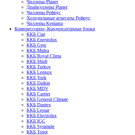
Чиллеры Planer
Драйкуллеры Planer
Чиллеры Рефрус
Холодильные агрегаты Рефрус
Чиллеры Kentatsu
Компрессорно- Конденсаторные блоки
ККБ Ciat
ККБ Energolux
ККБ Gree
ККБ Midea
ККБ Royal Clima
ККБ Shuft
ККБ Turkov
ККБ Lennox
ККБ York
ККБ Daikin
ККБ MDV
ККБ Carrier
ККБ General Climate
ККБ Dantex
ККБ Lessar
ККБ Electrolux
ККБ IGC
ККБ Sysimple
ККБ Tosot