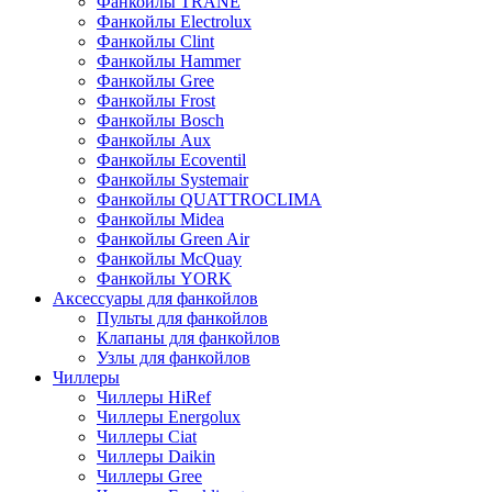
Фанкойлы TRANE
Фанкойлы Electrolux
Фанкойлы Clint
Фанкойлы Hammer
Фанкойлы Gree
Фанкойлы Frost
Фанкойлы Bosch
Фанкойлы Aux
Фанкойлы Ecoventil
Фанкойлы Systemair
Фанкойлы QUATTROCLIMA
Фанкойлы Midea
Фанкойлы Green Air
Фанкойлы McQuay
Фанкойлы YORK
Аксессуары для фанкойлов
Пульты для фанкойлов
Клапаны для фанкойлов
Узлы для фанкойлов
Чиллеры
Чиллеры HiRef
Чиллеры Energolux
Чиллеры Ciat
Чиллеры Daikin
Чиллеры Gree