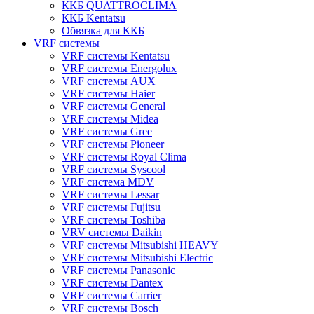
ККБ QUATTROCLIMA
ККБ Kentatsu
Обвязка для ККБ
VRF системы
VRF системы Kentatsu
VRF системы Energolux
VRF системы AUX
VRF системы Haier
VRF системы General
VRF системы Midea
VRF системы Gree
VRF системы Pioneer
VRF системы Royal Clima
VRF системы Syscool
VRF система MDV
VRF системы Lessar
VRF системы Fujitsu
VRF системы Toshiba
VRV системы Daikin
VRF системы Mitsubishi HEAVY
VRF системы Mitsubishi Electric
VRF системы Panasonic
VRF системы Dantex
VRF системы Carrier
VRF системы Bosch