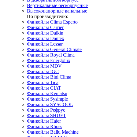
Вертикальные бескорпусные
Высоконапорные канальные
По производителю:
Фанкойлы Clima Esperto
Фанкойлы Carrier
Фанкойлы Daikin
Фанкойлы Dantex
Фанкойлы Lessar
Фанкойлы General Climate
Фанкойлы Royal Clima
Фанкойлы Energolux
Фанкойлы MDV
Фанкойлы IGC
Фанкойлы Bini Clima
Фанкойлы Tica
Фанкойлы CIAT
Фанкойлы Kentatsu
Фанкойлы Sysimple
Фанкойлы SYSCOOL
Фанкойлы Рефрус
Фанкойлы SHUFT
Фанкойлы Haier
Фанкойлы Rhoss
Фанкойлы Ballu Machine