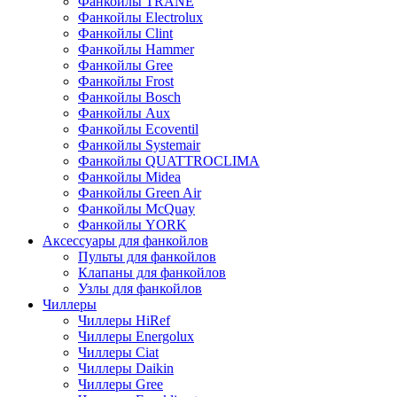
Фанкойлы TRANE
Фанкойлы Electrolux
Фанкойлы Clint
Фанкойлы Hammer
Фанкойлы Gree
Фанкойлы Frost
Фанкойлы Bosch
Фанкойлы Aux
Фанкойлы Ecoventil
Фанкойлы Systemair
Фанкойлы QUATTROCLIMA
Фанкойлы Midea
Фанкойлы Green Air
Фанкойлы McQuay
Фанкойлы YORK
Аксессуары для фанкойлов
Пульты для фанкойлов
Клапаны для фанкойлов
Узлы для фанкойлов
Чиллеры
Чиллеры HiRef
Чиллеры Energolux
Чиллеры Ciat
Чиллеры Daikin
Чиллеры Gree