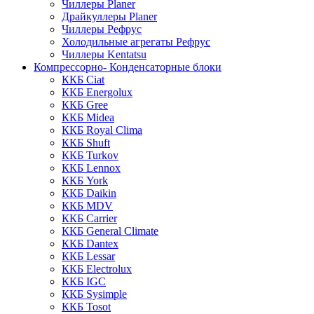
Чиллеры Planer
Драйкуллеры Planer
Чиллеры Рефрус
Холодильные агрегаты Рефрус
Чиллеры Kentatsu
Компрессорно- Конденсаторные блоки
ККБ Ciat
ККБ Energolux
ККБ Gree
ККБ Midea
ККБ Royal Clima
ККБ Shuft
ККБ Turkov
ККБ Lennox
ККБ York
ККБ Daikin
ККБ MDV
ККБ Carrier
ККБ General Climate
ККБ Dantex
ККБ Lessar
ККБ Electrolux
ККБ IGC
ККБ Sysimple
ККБ Tosot