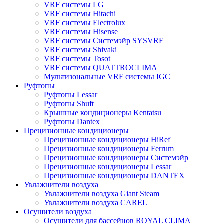
VRF системы LG
VRF системы Hitachi
VRF системы Electrolux
VRF системы Hisense
VRF системы Системэйр SYSVRF
VRF системы Shivaki
VRF системы Tosot
VRF системы QUATTROCLIMA
Мультизональные VRF системы IGC
Руфтопы
Руфтопы Lessar
Руфтопы Shuft
Крышные кондиционеры Kentatsu
Руфтопы Dantex
Прецизионные кондиционеры
Прецизионные кондиционеры HiRef
Прецизионные кондиционеры Ferrum
Прецизионные кондиционеры Системэйр
Прецизионные кондиционеры Lessar
Прецизионные кондиционеры DANTEX
Увлажнители воздуха
Увлажнители воздуха Giant Steam
Увлажнители воздуха CAREL
Осушители воздуха
Осушители для бассейнов ROYAL CLIMA