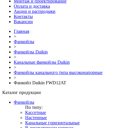
Монтаж и проектирование
Оплата и доставка
Акции и распродажи
Контакты
Вакансии
Главная
>
Фанкойлы
>
Фанкойлы Daikin
>
Канальные фанкойлы Daikin
>
Фанкойлы канального типа высоконапорные
>
Фанкойл Daikin FWD12AT
Каталог продукции
Фанкойлы
По типу:
Кассетные
Настенные
Канальные горизонтальные
В декоративном корпусе