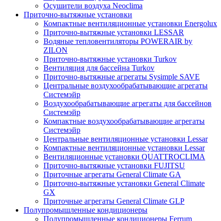
Осушители воздуха Neoclima
Приточно-вытяжные установки
Компактные вентиляционные установки Energolux
Приточно-вытяжные установки LESSAR
Водяные тепловентиляторы POWERAIR by
ZILON
Приточно-вытяжные установки Turkov
Вентиляция для бассейна Turkov
Приточно-вытяжные агрегаты Sysimple SAVE
Центральные воздухообрабатывающие агрегаты
Системэйр
Воздухообрабатывающие агрегаты для бассейнов
Системэйр
Компактные воздухообрабатывающие агрегаты
Системэйр
Центральные вентиляционные установки Lessar
Компактные вентиляционные установки Lessar
Вентиляционные установки QUATTROCLIMA
Приточно-вытяжные установки FUJITSU
Приточные агрегаты General Climate GA
Приточно-вытяжные установки General Climate
GX
Приточные агрегаты General Climate GLP
Полупромышленные кондиционеры
Полупромышленные кондиционеры Ferrum