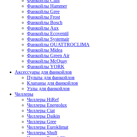
Фанкойлы Clint
Фанкойлы Hammer
Фанкойлы Gree
Фанкойлы Frost
Фанкойлы Bosch
Фанкойлы Aux
Фанкойлы Ecoventil
Фанкойлы Systemair
Фанкойлы QUATTROCLIMA
Фанкойлы Midea
Фанкойлы Green Air
Фанкойлы McQuay
Фанкойлы YORK
Аксессуары для фанкойлов
Пульты для фанкойлов
Клапаны для фанкойлов
Узлы для фанкойлов
Чиллеры
Чиллеры HiRef
Чиллеры Energolux
Чиллеры Ciat
Чиллеры Daikin
Чиллеры Gree
Чиллеры Euroklimat
Чиллеры Shuft