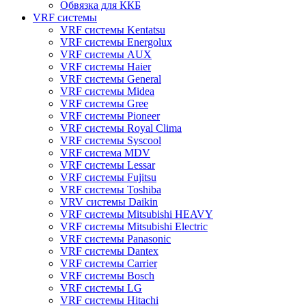
Обвязка для ККБ
VRF системы
VRF системы Kentatsu
VRF системы Energolux
VRF системы AUX
VRF системы Haier
VRF системы General
VRF системы Midea
VRF системы Gree
VRF системы Pioneer
VRF системы Royal Clima
VRF системы Syscool
VRF система MDV
VRF системы Lessar
VRF системы Fujitsu
VRF системы Toshiba
VRV системы Daikin
VRF системы Mitsubishi HEAVY
VRF системы Mitsubishi Electric
VRF системы Panasonic
VRF системы Dantex
VRF системы Carrier
VRF системы Bosch
VRF системы LG
VRF системы Hitachi