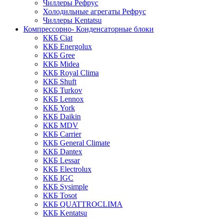
Чиллеры Рефрус
Холодильные агрегаты Рефрус
Чиллеры Kentatsu
Компрессорно- Конденсаторные блоки
ККБ Ciat
ККБ Energolux
ККБ Gree
ККБ Midea
ККБ Royal Clima
ККБ Shuft
ККБ Turkov
ККБ Lennox
ККБ York
ККБ Daikin
ККБ MDV
ККБ Carrier
ККБ General Climate
ККБ Dantex
ККБ Lessar
ККБ Electrolux
ККБ IGC
ККБ Sysimple
ККБ Tosot
ККБ QUATTROCLIMA
ККБ Kentatsu