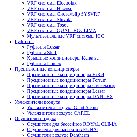
VRF системы Electrolux
VRF системы Hisense
VRF системы Системэйр SYSVRF
VRF системы Shivaki
VRF системы Tosot
VRF системы QUATTROCLIMA
Мультизональные VRF системы IGC
Руфтопы
Руфтопы Lessar
Руфтопы Shuft
Крышные кондиционеры Kentatsu
Руфтопы Dantex
Прецизионные кондиционеры
Прецизионные кондиционеры HiRef
Прецизионные кондиционеры Ferrum
Прецизионные кондиционеры Системэйр
Прецизионные кондиционеры Lessar
Прецизионные кондиционеры DANTEX
Увлажнители воздуха
Увлажнители воздуха Giant Steam
Увлажнители воздуха CAREL
Осушители воздуха
Осушители для бассейнов ROYAL CLIMA
Осушители для бассейнов FUNAI
Осушители воздуха Dantherm