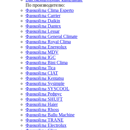
По производителю:
Фанкойлы Clima Esperto
Фанкойлы Carrier
Фанкойлы Daikin
Фанкойлы Dantex
Фанкойлы Lessar
Фанкойлы General Climate
Фанкойлы Royal Clima
Фанкойлы Energolux
Фанкойлы MDV
Фанкойлы IGC
Фанкойлы Bini Clima
Фанкойлы Tica
Фанкойлы CIAT
Фанкойлы Kentatsu
Фанкойлы Sysimple
Фанкойлы SYSCOOL
Фанкойлы Рефрус
Фанкойлы SHUFT
Фанкойлы Haier
Фанкойлы Rhoss
Фанкойлы Ballu Machine
Фанкойлы TRANE
Фанкойлы Electrolux