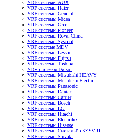
VRF системы AUX
VRF системы Haier
VRF системы General
VRF системы Midea
VRF системы Gree
VRF системы Pioneer
VRF системы Royal Clima
VRF системы Syscool
VRF система MDV
VRF системы Lessar
VRF системы Fujitsu
VRF системы Toshiba
VRV системы Daikin
VRF системы Mitsubishi HEAVY
VRF системы Mitsubishi Electric
VRF системы Panasonic
VRF системы Dantex
VRF системы Carrier
VRF системы Bosch
VRF системы LG
VRF системы Hitachi
VRF системы Electrolux
VRF системы Hisense
VRF системы Системэйр SYSVRF
VRF системы Shivaki