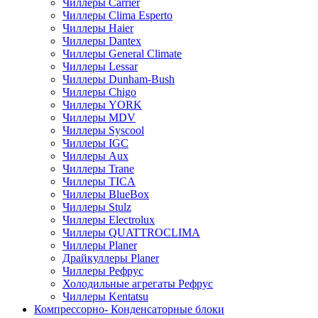
Чиллеры Carrier
Чиллеры Clima Esperto
Чиллеры Haier
Чиллеры Dantex
Чиллеры General Climate
Чиллеры Lessar
Чиллеры Dunham-Bush
Чиллеры Chigo
Чиллеры YORK
Чиллеры MDV
Чиллеры Syscool
Чиллеры IGC
Чиллеры Aux
Чиллеры Trane
Чиллеры TICA
Чиллеры BlueBox
Чиллеры Stulz
Чиллеры Electrolux
Чиллеры QUATTROCLIMA
Чиллеры Planer
Драйкуллеры Planer
Чиллеры Рефрус
Холодильные агрегаты Рефрус
Чиллеры Kentatsu
Компрессорно- Конденсаторные блоки