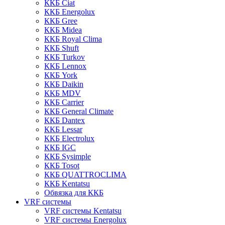
ККБ Ciat
ККБ Energolux
ККБ Gree
ККБ Midea
ККБ Royal Clima
ККБ Shuft
ККБ Turkov
ККБ Lennox
ККБ York
ККБ Daikin
ККБ MDV
ККБ Carrier
ККБ General Climate
ККБ Dantex
ККБ Lessar
ККБ Electrolux
ККБ IGC
ККБ Sysimple
ККБ Tosot
ККБ QUATTROCLIMA
ККБ Kentatsu
Обвязка для ККБ
VRF системы
VRF системы Kentatsu
VRF системы Energolux