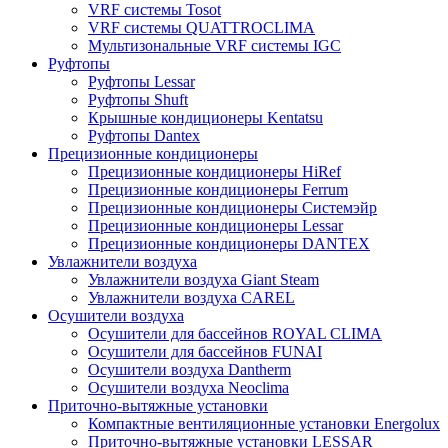
VRF системы Tosot
VRF системы QUATTROCLIMA
Мультизональные VRF системы IGC
Руфтопы
Руфтопы Lessar
Руфтопы Shuft
Крышные кондиционеры Kentatsu
Руфтопы Dantex
Прецизионные кондиционеры
Прецизионные кондиционеры HiRef
Прецизионные кондиционеры Ferrum
Прецизионные кондиционеры Системэйр
Прецизионные кондиционеры Lessar
Прецизионные кондиционеры DANTEX
Увлажнители воздуха
Увлажнители воздуха Giant Steam
Увлажнители воздуха CAREL
Осушители воздуха
Осушители для бассейнов ROYAL CLIMA
Осушители для бассейнов FUNAI
Осушители воздуха Dantherm
Осушители воздуха Neoclima
Приточно-вытяжные установки
Компактные вентиляционные установки Energolux
Приточно-вытяжные установки LESSAR