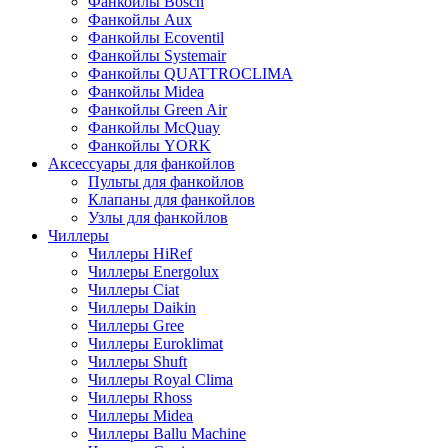
Фанкойлы Bosch
Фанкойлы Aux
Фанкойлы Ecoventil
Фанкойлы Systemair
Фанкойлы QUATTROCLIMA
Фанкойлы Midea
Фанкойлы Green Air
Фанкойлы McQuay
Фанкойлы YORK
Аксессуары для фанкойлов
Пульты для фанкойлов
Клапаны для фанкойлов
Узлы для фанкойлов
Чиллеры
Чиллеры HiRef
Чиллеры Energolux
Чиллеры Ciat
Чиллеры Daikin
Чиллеры Gree
Чиллеры Euroklimat
Чиллеры Shuft
Чиллеры Royal Clima
Чиллеры Rhoss
Чиллеры Midea
Чиллеры Ballu Machine