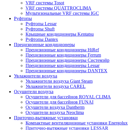
VRF системы Tosot
VRF системы QUATTROCLIMA
Мультизональные VRF системы IGC
Руфтопы
Руфтопы Lessar
Руфтопы Shuft
Крышные кондиционеры Kentatsu
Руфтопы Dantex
Прецизионные кондиционеры
Прецизионные кондиционеры HiRef
Прецизионные кондиционеры Ferrum
Прецизионные кондиционеры Системэйр
Прецизионные кондиционеры Lessar
Прецизионные кондиционеры DANTEX
Увлажнители воздуха
Увлажнители воздуха Giant Steam
Увлажнители воздуха CAREL
Осушители воздуха
Осушители для бассейнов ROYAL CLIMA
Осушители для бассейнов FUNAI
Осушители воздуха Dantherm
Осушители воздуха Neoclima
Приточно-вытяжные установки
Компактные вентиляционные установки Energolux
Приточно-вытяжные установки LESSAR