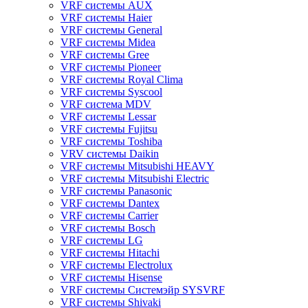
VRF системы AUX
VRF системы Haier
VRF системы General
VRF системы Midea
VRF системы Gree
VRF системы Pioneer
VRF системы Royal Clima
VRF системы Syscool
VRF система MDV
VRF системы Lessar
VRF системы Fujitsu
VRF системы Toshiba
VRV системы Daikin
VRF системы Mitsubishi HEAVY
VRF системы Mitsubishi Electric
VRF системы Panasonic
VRF системы Dantex
VRF системы Carrier
VRF системы Bosch
VRF системы LG
VRF системы Hitachi
VRF системы Electrolux
VRF системы Hisense
VRF системы Системэйр SYSVRF
VRF системы Shivaki