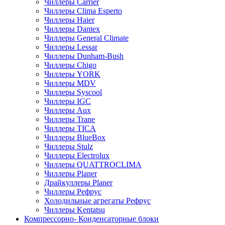
Чиллеры Carrier
Чиллеры Clima Esperto
Чиллеры Haier
Чиллеры Dantex
Чиллеры General Climate
Чиллеры Lessar
Чиллеры Dunham-Bush
Чиллеры Chigo
Чиллеры YORK
Чиллеры MDV
Чиллеры Syscool
Чиллеры IGC
Чиллеры Aux
Чиллеры Trane
Чиллеры TICA
Чиллеры BlueBox
Чиллеры Stulz
Чиллеры Electrolux
Чиллеры QUATTROCLIMA
Чиллеры Planer
Драйкуллеры Planer
Чиллеры Рефрус
Холодильные агрегаты Рефрус
Чиллеры Kentatsu
Компрессорно- Конденсаторные блоки