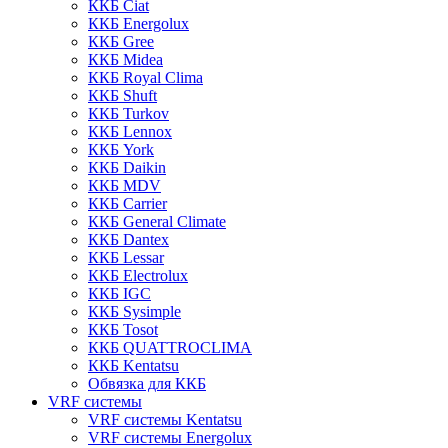
ККБ Ciat
ККБ Energolux
ККБ Gree
ККБ Midea
ККБ Royal Clima
ККБ Shuft
ККБ Turkov
ККБ Lennox
ККБ York
ККБ Daikin
ККБ MDV
ККБ Carrier
ККБ General Climate
ККБ Dantex
ККБ Lessar
ККБ Electrolux
ККБ IGC
ККБ Sysimple
ККБ Tosot
ККБ QUATTROCLIMA
ККБ Kentatsu
Обвязка для ККБ
VRF системы
VRF системы Kentatsu
VRF системы Energolux