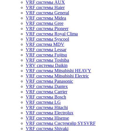
VRF системы AUX
VRF системы Haier
VRF системы General
VRF системы Midea
VRF системы Gree
VRF системы Pioneer
VRF системы Royal Clima
VRF системы Syscool
VRF система MDV
VRF системы Lessar
VRF системы Fujitsu
VRF системы Toshiba
VRV системы Daikin
VRF системы Mitsubishi HEAVY
VRF системы Mitsubishi Electric
VRF системы Panasonic
VRF системы Dantex
VRF системы Carrier
VRF системы Bosch
VRF системы LG
VRF системы Hitachi
VRF системы Electrolux
VRF системы Hisense
VRF системы Системэйр SYSVRF
VRF системы Shivaki