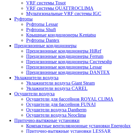
VRF системы Tosot
VRF системы QUATTROCLIMA
Мультизональные VRF системы IGC
Руфтопы
Руфтопы Lessar
Руфтопы Shuft
Крышные кондиционеры Kentatsu
Руфтопы Dantex
Прецизионные кондиционеры
Прецизионные кондиционеры HiRef
Прецизионные кондиционеры Ferrum
Прецизионные кондиционеры Системэйр
Прецизионные кондиционеры Lessar
Прецизионные кондиционеры DANTEX
Увлажнители воздуха
Увлажнители воздуха Giant Steam
Увлажнители воздуха CAREL
Осушители воздуха
Осушители для бассейнов ROYAL CLIMA
Осушители для бассейнов FUNAI
Осушители воздуха Dantherm
Осушители воздуха Neoclima
Приточно-вытяжные установки
Компактные вентиляционные установки Energolux
Приточно-вытяжные установки LESSAR