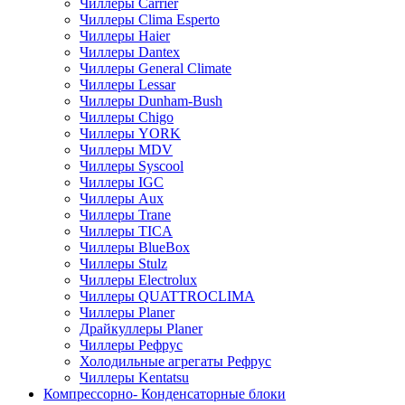
Чиллеры Carrier
Чиллеры Clima Esperto
Чиллеры Haier
Чиллеры Dantex
Чиллеры General Climate
Чиллеры Lessar
Чиллеры Dunham-Bush
Чиллеры Chigo
Чиллеры YORK
Чиллеры MDV
Чиллеры Syscool
Чиллеры IGC
Чиллеры Aux
Чиллеры Trane
Чиллеры TICA
Чиллеры BlueBox
Чиллеры Stulz
Чиллеры Electrolux
Чиллеры QUATTROCLIMA
Чиллеры Planer
Драйкуллеры Planer
Чиллеры Рефрус
Холодильные агрегаты Рефрус
Чиллеры Kentatsu
Компрессорно- Конденсаторные блоки