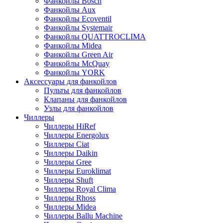
Фанкойлы Bosch
Фанкойлы Aux
Фанкойлы Ecoventil
Фанкойлы Systemair
Фанкойлы QUATTROCLIMA
Фанкойлы Midea
Фанкойлы Green Air
Фанкойлы McQuay
Фанкойлы YORK
Аксессуары для фанкойлов
Пульты для фанкойлов
Клапаны для фанкойлов
Узлы для фанкойлов
Чиллеры
Чиллеры HiRef
Чиллеры Energolux
Чиллеры Ciat
Чиллеры Daikin
Чиллеры Gree
Чиллеры Euroklimat
Чиллеры Shuft
Чиллеры Royal Clima
Чиллеры Rhoss
Чиллеры Midea
Чиллеры Ballu Machine