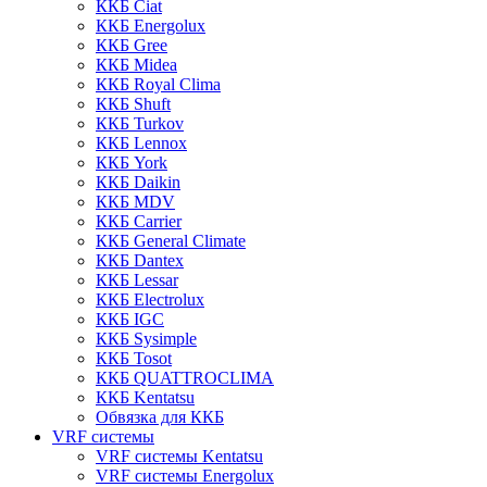
ККБ Ciat
ККБ Energolux
ККБ Gree
ККБ Midea
ККБ Royal Clima
ККБ Shuft
ККБ Turkov
ККБ Lennox
ККБ York
ККБ Daikin
ККБ MDV
ККБ Carrier
ККБ General Climate
ККБ Dantex
ККБ Lessar
ККБ Electrolux
ККБ IGC
ККБ Sysimple
ККБ Tosot
ККБ QUATTROCLIMA
ККБ Kentatsu
Обвязка для ККБ
VRF системы
VRF системы Kentatsu
VRF системы Energolux