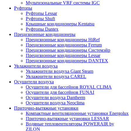
Мультизональные VRF системы IGC
Руфтопы
Руфтопы Lessar
Руфтопы Shuft
Крышные кондиционеры Kentatsu
Руфтопы Dantex
Прецизионные кондиционеры
Прецизионные кондиционеры HiRef
Прецизионные кондиционеры Ferrum
Прецизионные кондиционеры Системэйр
Прецизионные кондиционеры Lessar
Прецизионные кондиционеры DANTEX
Увлажнители воздуха
Увлажнители воздуха Giant Steam
Увлажнители воздуха CAREL
Осушители воздуха
Осушители для бассейнов ROYAL CLIMA
Осушители для бассейнов FUNAI
Осушители воздуха Dantherm
Осушители воздуха Neoclima
Приточно-вытяжные установки
Компактные вентиляционные установки Energolux
Приточно-вытяжные установки LESSAR
Водяные тепловентиляторы POWERAIR by
ZILON