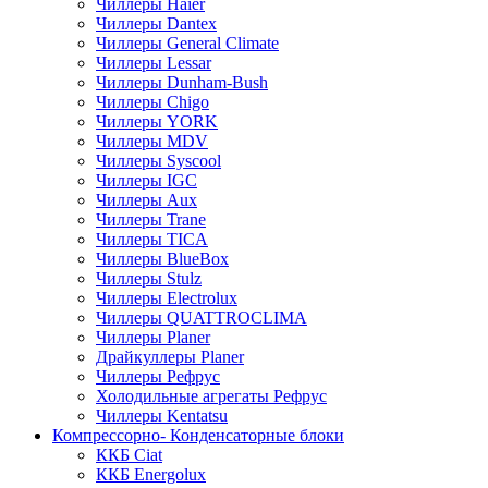
Чиллеры Haier
Чиллеры Dantex
Чиллеры General Climate
Чиллеры Lessar
Чиллеры Dunham-Bush
Чиллеры Chigo
Чиллеры YORK
Чиллеры MDV
Чиллеры Syscool
Чиллеры IGC
Чиллеры Aux
Чиллеры Trane
Чиллеры TICA
Чиллеры BlueBox
Чиллеры Stulz
Чиллеры Electrolux
Чиллеры QUATTROCLIMA
Чиллеры Planer
Драйкуллеры Planer
Чиллеры Рефрус
Холодильные агрегаты Рефрус
Чиллеры Kentatsu
Компрессорно- Конденсаторные блоки
ККБ Ciat
ККБ Energolux