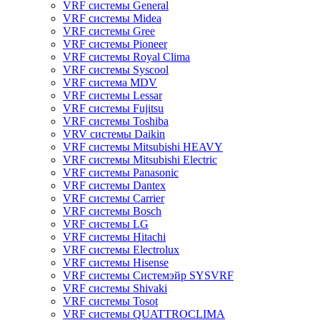
VRF системы General
VRF системы Midea
VRF системы Gree
VRF системы Pioneer
VRF системы Royal Clima
VRF системы Syscool
VRF система MDV
VRF системы Lessar
VRF системы Fujitsu
VRF системы Toshiba
VRV системы Daikin
VRF системы Mitsubishi HEAVY
VRF системы Mitsubishi Electric
VRF системы Panasonic
VRF системы Dantex
VRF системы Carrier
VRF системы Bosch
VRF системы LG
VRF системы Hitachi
VRF системы Electrolux
VRF системы Hisense
VRF системы Системэйр SYSVRF
VRF системы Shivaki
VRF системы Tosot
VRF системы QUATTROCLIMA