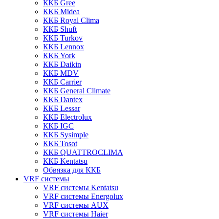
ККБ Gree
ККБ Midea
ККБ Royal Clima
ККБ Shuft
ККБ Turkov
ККБ Lennox
ККБ York
ККБ Daikin
ККБ MDV
ККБ Carrier
ККБ General Climate
ККБ Dantex
ККБ Lessar
ККБ Electrolux
ККБ IGC
ККБ Sysimple
ККБ Tosot
ККБ QUATTROCLIMA
ККБ Kentatsu
Обвязка для ККБ
VRF системы
VRF системы Kentatsu
VRF системы Energolux
VRF системы AUX
VRF системы Haier