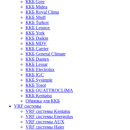
ККБ Gree
ККБ Midea
ККБ Royal Clima
ККБ Shuft
ККБ Turkov
ККБ Lennox
ККБ York
ККБ Daikin
ККБ MDV
ККБ Carrier
ККБ General Climate
ККБ Dantex
ККБ Lessar
ККБ Electrolux
ККБ IGC
ККБ Sysimple
ККБ Tosot
ККБ QUATTROCLIMA
ККБ Kentatsu
Обвязка для ККБ
VRF системы
VRF системы Kentatsu
VRF системы Energolux
VRF системы AUX
VRF системы Haier