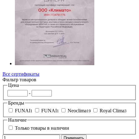
Все сертификаты
Фильтр товаров
Цена
-
Бренды
FUNAI
FUNAI
Neoclima
Royal Clima
1
1
19
3
Наличие
Только товары в наличии