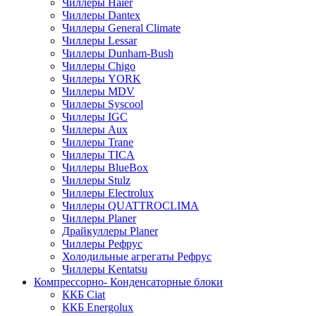
Чиллеры Haier
Чиллеры Dantex
Чиллеры General Climate
Чиллеры Lessar
Чиллеры Dunham-Bush
Чиллеры Chigo
Чиллеры YORK
Чиллеры MDV
Чиллеры Syscool
Чиллеры IGC
Чиллеры Aux
Чиллеры Trane
Чиллеры TICA
Чиллеры BlueBox
Чиллеры Stulz
Чиллеры Electrolux
Чиллеры QUATTROCLIMA
Чиллеры Planer
Драйкуллеры Planer
Чиллеры Рефрус
Холодильные агрегаты Рефрус
Чиллеры Kentatsu
Компрессорно- Конденсаторные блоки
ККБ Ciat
ККБ Energolux