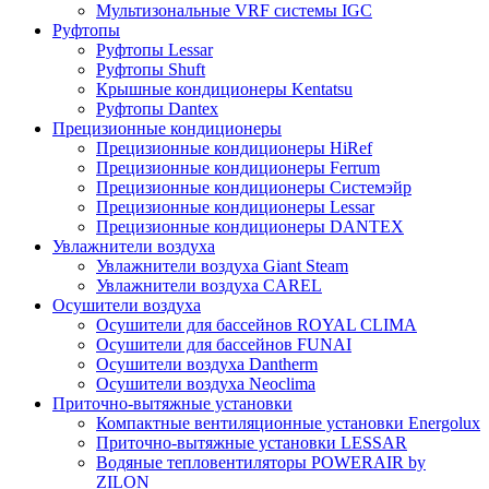
Мультизональные VRF системы IGC
Руфтопы
Руфтопы Lessar
Руфтопы Shuft
Крышные кондиционеры Kentatsu
Руфтопы Dantex
Прецизионные кондиционеры
Прецизионные кондиционеры HiRef
Прецизионные кондиционеры Ferrum
Прецизионные кондиционеры Системэйр
Прецизионные кондиционеры Lessar
Прецизионные кондиционеры DANTEX
Увлажнители воздуха
Увлажнители воздуха Giant Steam
Увлажнители воздуха CAREL
Осушители воздуха
Осушители для бассейнов ROYAL CLIMA
Осушители для бассейнов FUNAI
Осушители воздуха Dantherm
Осушители воздуха Neoclima
Приточно-вытяжные установки
Компактные вентиляционные установки Energolux
Приточно-вытяжные установки LESSAR
Водяные тепловентиляторы POWERAIR by
ZILON