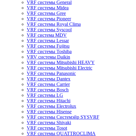
VRF системы General
VRF системы Midea
VRF системы Gree
VRF системы Pioneer
VRF системы Royal Clima
VRF системы Syscool
VRF система MDV
VRF системы Lessar
VRF системы Fujitsu
VRF системы Toshiba
VRV системы Daikin
VRF системы Mitsubishi HEAVY
VRF системы Mitsubishi Electric
VRF системы Panasonic
VRF системы Dantex
VRF системы Carrier
VRF системы Bosch
VRF системы LG
VRF системы Hitachi
VRF системы Electrolux
VRF системы Hisense
VRF системы Системэйр SYSVRF
VRF системы Shivaki
VRF системы Tosot
VRF системы QUATTROCLIMA