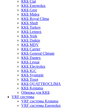
ККБ Ciat
ККБ Energolux
ККБ Gree
ККБ Midea
ККБ Royal Clima
ККБ Shuft
ККБ Turkov
ККБ Lennox
ККБ York
ККБ Daikin
ККБ MDV
ККБ Carrier
ККБ General Climate
ККБ Dantex
ККБ Lessar
ККБ Electrolux
ККБ IGC
ККБ Sysimple
ККБ Tosot
ККБ QUATTROCLIMA
ККБ Kentatsu
Обвязка для ККБ
VRF системы
VRF системы Kentatsu
VRF системы Energolux