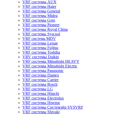
VRF системы AUX
VRF системы Haier
VRF системы General
VRF системы Midea
VRF системы Gree
VRF системы Pioneer
VRF системы Royal Clima
VRF системы Syscool
VRF система MDV
VRF системы Lessar
VRF системы Fujitsu
VRF системы Toshiba
VRV системы Daikin
VRF системы Mitsubishi HEAVY
VRF системы Mitsubishi Electric
VRF системы Panasonic
VRF системы Dantex
VRF системы Carrier
VRF системы Bosch
VRF системы LG
VRF системы Hitachi
VRF системы Electrolux
VRF системы Hisense
VRF системы Системэйр SYSVRF
VRF системы Shivaki