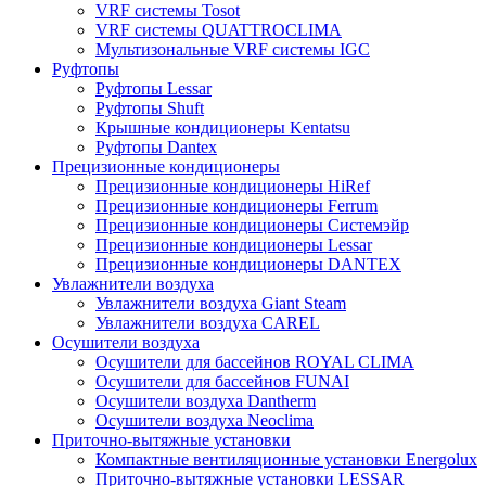
VRF системы Tosot
VRF системы QUATTROCLIMA
Мультизональные VRF системы IGC
Руфтопы
Руфтопы Lessar
Руфтопы Shuft
Крышные кондиционеры Kentatsu
Руфтопы Dantex
Прецизионные кондиционеры
Прецизионные кондиционеры HiRef
Прецизионные кондиционеры Ferrum
Прецизионные кондиционеры Системэйр
Прецизионные кондиционеры Lessar
Прецизионные кондиционеры DANTEX
Увлажнители воздуха
Увлажнители воздуха Giant Steam
Увлажнители воздуха CAREL
Осушители воздуха
Осушители для бассейнов ROYAL CLIMA
Осушители для бассейнов FUNAI
Осушители воздуха Dantherm
Осушители воздуха Neoclima
Приточно-вытяжные установки
Компактные вентиляционные установки Energolux
Приточно-вытяжные установки LESSAR