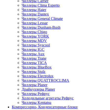
Чиллеры Carrier
Чиллеры Clima Esperto
Чиллеры Haier
Чиллеры Dantex
Чиллеры General Climate
Чиллеры Lessar
Чиллеры Dunham-Bush
Чиллеры Chigo
Чиллеры YORK
Чиллеры MDV
Чиллеры Syscool
Чиллеры IGC
Чиллеры Aux
Чиллеры Trane
Чиллеры TICA
Чиллеры BlueBox
Чиллеры Stulz
Чиллеры Electrolux
Чиллеры QUATTROCLIMA
Чиллеры Planer
Драйкуллеры Planer
Чиллеры Рефрус
Холодильные агрегаты Рефрус
Чиллеры Kentatsu
Компрессорно- Конденсаторные блоки