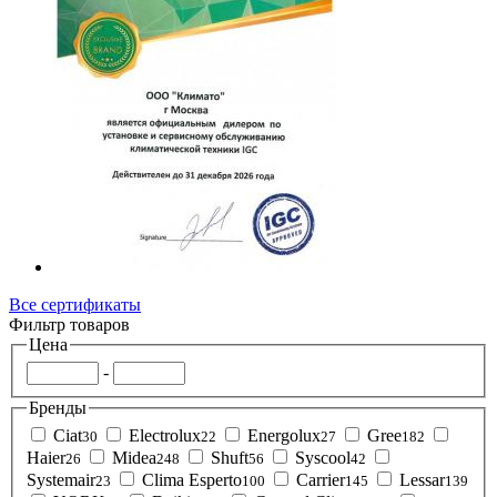
Все сертификаты
Фильтр товаров
Цена
-
Бренды
Ciat
Electrolux
Energolux
Gree
30
22
27
182
Haier
Midea
Shuft
Syscool
26
248
56
42
Systemair
Clima Esperto
Carrier
Lessar
23
100
145
139