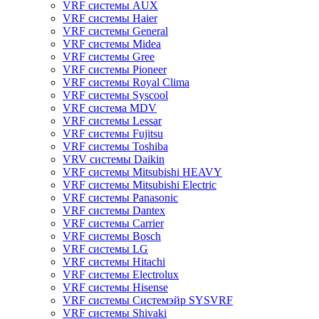
VRF системы AUX
VRF системы Haier
VRF системы General
VRF системы Midea
VRF системы Gree
VRF системы Pioneer
VRF системы Royal Clima
VRF системы Syscool
VRF система MDV
VRF системы Lessar
VRF системы Fujitsu
VRF системы Toshiba
VRV системы Daikin
VRF системы Mitsubishi HEAVY
VRF системы Mitsubishi Electric
VRF системы Panasonic
VRF системы Dantex
VRF системы Carrier
VRF системы Bosch
VRF системы LG
VRF системы Hitachi
VRF системы Electrolux
VRF системы Hisense
VRF системы Системэйр SYSVRF
VRF системы Shivaki