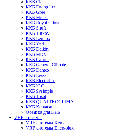
ККБ Ciat
ККБ Energolux
ККБ Gree
ККБ Midea
ККБ Royal Clima
ККБ Shuft
ККБ Turkov
ККБ Lennox
ККБ York
ККБ Daikin
ККБ MDV
ККБ Carrier
ККБ General Climate
ККБ Dantex
ККБ Lessar
ККБ Electrolux
ККБ IGC
ККБ Sysimple
ККБ Tosot
ККБ QUATTROCLIMA
ККБ Kentatsu
Обвязка для ККБ
VRF системы
VRF системы Kentatsu
VRF системы Energolux