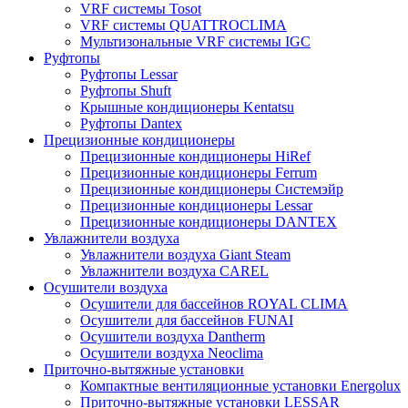
VRF системы Tosot
VRF системы QUATTROCLIMA
Мультизональные VRF системы IGC
Руфтопы
Руфтопы Lessar
Руфтопы Shuft
Крышные кондиционеры Kentatsu
Руфтопы Dantex
Прецизионные кондиционеры
Прецизионные кондиционеры HiRef
Прецизионные кондиционеры Ferrum
Прецизионные кондиционеры Системэйр
Прецизионные кондиционеры Lessar
Прецизионные кондиционеры DANTEX
Увлажнители воздуха
Увлажнители воздуха Giant Steam
Увлажнители воздуха CAREL
Осушители воздуха
Осушители для бассейнов ROYAL CLIMA
Осушители для бассейнов FUNAI
Осушители воздуха Dantherm
Осушители воздуха Neoclima
Приточно-вытяжные установки
Компактные вентиляционные установки Energolux
Приточно-вытяжные установки LESSAR