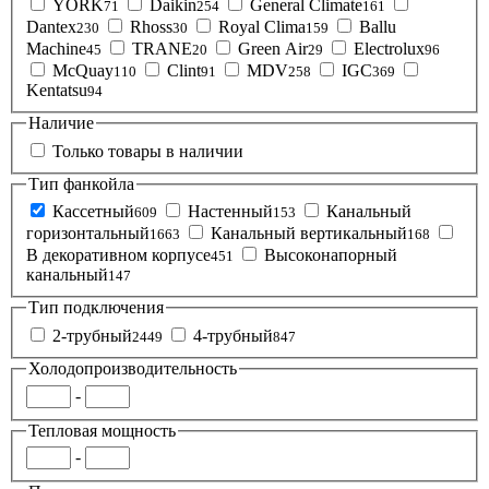
YORK
Daikin
General Climate
71
254
161
Dantex
Rhoss
Royal Clima
Ballu
230
30
159
Machine
TRANE
Green Air
Electrolux
45
20
29
96
McQuay
Clint
MDV
IGC
110
91
258
369
Kentatsu
94
Наличие
Только товары в наличии
Тип фанкойла
Кассетный
Настенный
Канальный
609
153
горизонтальный
Канальный вертикальный
1663
168
В декоративном корпусе
Высоконапорный
451
канальный
147
Тип подключения
2-трубный
4-трубный
2449
847
Холодопроизводительность
-
Тепловая мощность
-