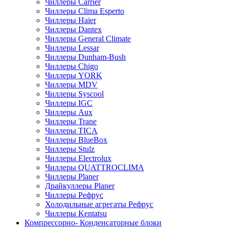
Чиллеры Carrier
Чиллеры Clima Esperto
Чиллеры Haier
Чиллеры Dantex
Чиллеры General Climate
Чиллеры Lessar
Чиллеры Dunham-Bush
Чиллеры Chigo
Чиллеры YORK
Чиллеры MDV
Чиллеры Syscool
Чиллеры IGC
Чиллеры Aux
Чиллеры Trane
Чиллеры TICA
Чиллеры BlueBox
Чиллеры Stulz
Чиллеры Electrolux
Чиллеры QUATTROCLIMA
Чиллеры Planer
Драйкуллеры Planer
Чиллеры Рефрус
Холодильные агрегаты Рефрус
Чиллеры Kentatsu
Компрессорно- Конденсаторные блоки