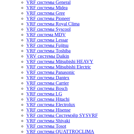
VRF системы General
VRF системы Midea
VRF системы Gree
VRF системы Pioneer
VRF системы Royal Clima
VRF системы Syscool
VRF система MDV
VRF системы Lessar
VRF системы Fujitsu
VRF системы Toshiba
VRV системы Daikin
VRF системы Mitsubishi HEAVY
VRF системы Mitsubishi Electric
VRF системы Panasonic
VRF системы Dantex
VRF системы Carrier
VRF системы Bosch
VRF системы LG
VRF системы Hitachi
VRF системы Electrolux
VRF системы Hisense
VRF системы Системэйр SYSVRF
VRF системы Shivaki
VRF системы Tosot
VRF системы QUATTROCLIMA