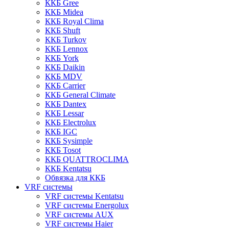
ККБ Gree
ККБ Midea
ККБ Royal Clima
ККБ Shuft
ККБ Turkov
ККБ Lennox
ККБ York
ККБ Daikin
ККБ MDV
ККБ Carrier
ККБ General Climate
ККБ Dantex
ККБ Lessar
ККБ Electrolux
ККБ IGC
ККБ Sysimple
ККБ Tosot
ККБ QUATTROCLIMA
ККБ Kentatsu
Обвязка для ККБ
VRF системы
VRF системы Kentatsu
VRF системы Energolux
VRF системы AUX
VRF системы Haier