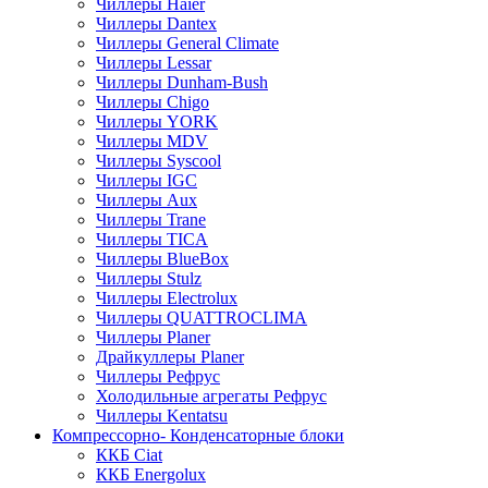
Чиллеры Haier
Чиллеры Dantex
Чиллеры General Climate
Чиллеры Lessar
Чиллеры Dunham-Bush
Чиллеры Chigo
Чиллеры YORK
Чиллеры MDV
Чиллеры Syscool
Чиллеры IGC
Чиллеры Aux
Чиллеры Trane
Чиллеры TICA
Чиллеры BlueBox
Чиллеры Stulz
Чиллеры Electrolux
Чиллеры QUATTROCLIMA
Чиллеры Planer
Драйкуллеры Planer
Чиллеры Рефрус
Холодильные агрегаты Рефрус
Чиллеры Kentatsu
Компрессорно- Конденсаторные блоки
ККБ Ciat
ККБ Energolux