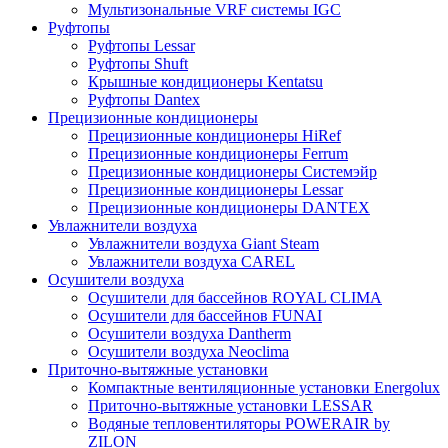
Мультизональные VRF системы IGC
Руфтопы
Руфтопы Lessar
Руфтопы Shuft
Крышные кондиционеры Kentatsu
Руфтопы Dantex
Прецизионные кондиционеры
Прецизионные кондиционеры HiRef
Прецизионные кондиционеры Ferrum
Прецизионные кондиционеры Системэйр
Прецизионные кондиционеры Lessar
Прецизионные кондиционеры DANTEX
Увлажнители воздуха
Увлажнители воздуха Giant Steam
Увлажнители воздуха CAREL
Осушители воздуха
Осушители для бассейнов ROYAL CLIMA
Осушители для бассейнов FUNAI
Осушители воздуха Dantherm
Осушители воздуха Neoclima
Приточно-вытяжные установки
Компактные вентиляционные установки Energolux
Приточно-вытяжные установки LESSAR
Водяные тепловентиляторы POWERAIR by
ZILON