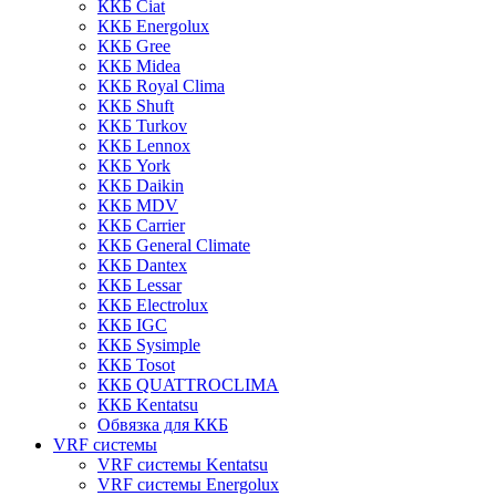
ККБ Ciat
ККБ Energolux
ККБ Gree
ККБ Midea
ККБ Royal Clima
ККБ Shuft
ККБ Turkov
ККБ Lennox
ККБ York
ККБ Daikin
ККБ MDV
ККБ Carrier
ККБ General Climate
ККБ Dantex
ККБ Lessar
ККБ Electrolux
ККБ IGC
ККБ Sysimple
ККБ Tosot
ККБ QUATTROCLIMA
ККБ Kentatsu
Обвязка для ККБ
VRF системы
VRF системы Kentatsu
VRF системы Energolux