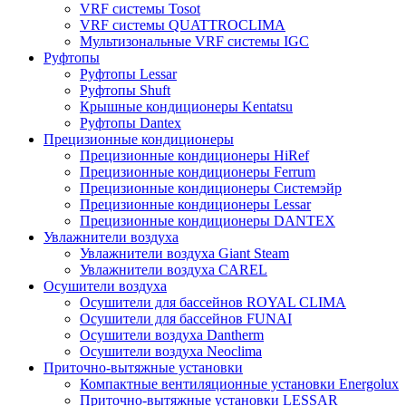
VRF системы Tosot
VRF системы QUATTROCLIMA
Мультизональные VRF системы IGC
Руфтопы
Руфтопы Lessar
Руфтопы Shuft
Крышные кондиционеры Kentatsu
Руфтопы Dantex
Прецизионные кондиционеры
Прецизионные кондиционеры HiRef
Прецизионные кондиционеры Ferrum
Прецизионные кондиционеры Системэйр
Прецизионные кондиционеры Lessar
Прецизионные кондиционеры DANTEX
Увлажнители воздуха
Увлажнители воздуха Giant Steam
Увлажнители воздуха CAREL
Осушители воздуха
Осушители для бассейнов ROYAL CLIMA
Осушители для бассейнов FUNAI
Осушители воздуха Dantherm
Осушители воздуха Neoclima
Приточно-вытяжные установки
Компактные вентиляционные установки Energolux
Приточно-вытяжные установки LESSAR