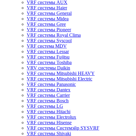
VRF системы AUX
VRF системы Haier
VRF системы General
VRF системы Midea
VRF системы Gree
VRF системы Pioneer
VRF системы Royal Clima
VRF системы Syscool
VRF система MDV
VRF системы Lessar
VRF системы Fujitsu
VRF системы Toshiba
VRV системы Daikin
VRF системы Mitsubishi HEAVY
VRF системы Mitsubishi Electric
VRF системы Panasonic
VRF системы Dantex
VRF системы Carrier
VRF системы Bosch
VRF системы LG
VRF системы Hitachi
VRF системы Electrolux
VRF системы Hisense
VRF системы Системэйр SYSVRF
VRF системы Shivaki