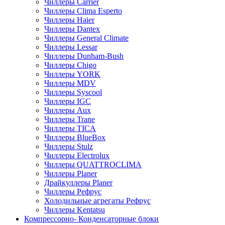
Чиллеры Carrier
Чиллеры Clima Esperto
Чиллеры Haier
Чиллеры Dantex
Чиллеры General Climate
Чиллеры Lessar
Чиллеры Dunham-Bush
Чиллеры Chigo
Чиллеры YORK
Чиллеры MDV
Чиллеры Syscool
Чиллеры IGC
Чиллеры Aux
Чиллеры Trane
Чиллеры TICA
Чиллеры BlueBox
Чиллеры Stulz
Чиллеры Electrolux
Чиллеры QUATTROCLIMA
Чиллеры Planer
Драйкуллеры Planer
Чиллеры Рефрус
Холодильные агрегаты Рефрус
Чиллеры Kentatsu
Компрессорно- Конденсаторные блоки