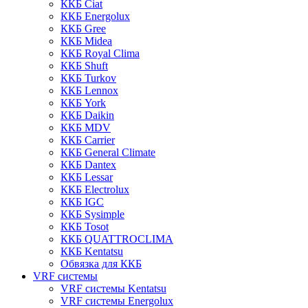
ККБ Ciat
ККБ Energolux
ККБ Gree
ККБ Midea
ККБ Royal Clima
ККБ Shuft
ККБ Turkov
ККБ Lennox
ККБ York
ККБ Daikin
ККБ MDV
ККБ Carrier
ККБ General Climate
ККБ Dantex
ККБ Lessar
ККБ Electrolux
ККБ IGC
ККБ Sysimple
ККБ Tosot
ККБ QUATTROCLIMA
ККБ Kentatsu
Обвязка для ККБ
VRF системы
VRF системы Kentatsu
VRF системы Energolux