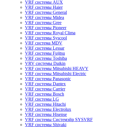
VRF системы AUX
VRF системы Haier
VRF системы General
VRF системы Midea
VRF системы Gree
VRF системы Pioneer
VRF системы Royal Clima
VRF системы Syscool
VRF система MDV
VRF системы Lessar
VRF системы Fujitsu
VRF системы Toshiba
VRV системы Daikin
VRF системы Mitsubishi HEAVY
VRF системы Mitsubishi Electric
VRF системы Panasonic
VRF системы Dantex
VRF системы Carrier
VRF системы Bosch
VRF системы LG
VRF системы Hitachi
VRF системы Electrolux
VRF системы Hisense
VRF системы Системэйр SYSVRF
VRF системы Shivaki