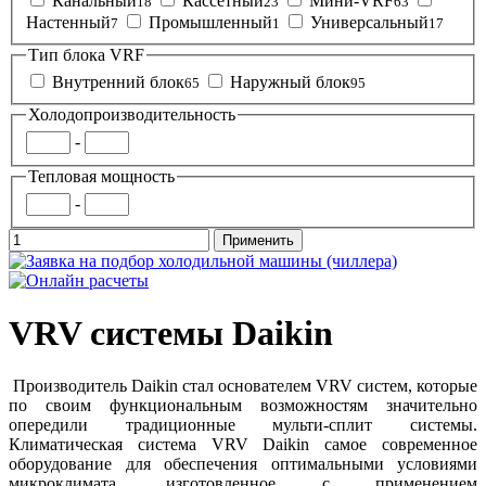
Канальный
Кассетный
Мини-VRF
18
23
63
Настенный
Промышленный
Универсальный
7
1
17
Тип блока VRF
Внутренний блок
Наружный блок
65
95
Холодопроизводительность
-
Тепловая мощность
-
VRV системы Daikin
Производитель Daikin стал основателем VRV систем, которые
по своим функциональным возможностям значительно
опередили традиционные мульти-сплит системы.
Климатическая система VRV Daikin самое современное
оборудование для обеспечения оптимальными условиями
микроклимата, изготовленное с применением