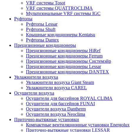
VRF системы Tosot
VRF системы QUATTROCLIMA
Мультизональные VRF системы IGC
Руфтопы
Руфтопы Lessar
Руфтопы Shuft
Крышные кондиционеры Kentatsu
Руфтопы Dantex
Прецизионные кондиционеры
Прецизионные кондиционеры HiRef
Прецизионные кондиционеры Ferrum
Прецизионные кондиционеры Системэйр
Прецизионные кондиционеры Lessar
Прецизионные кондиционеры DANTEX
Увлажнители воздуха
Увлажнители воздуха Giant Steam
Увлажнители воздуха CAREL
Осушители воздуха
Осушители для бассейнов ROYAL CLIMA
Осушители для бассейнов FUNAI
Осушители воздуха Dantherm
Осушители воздуха Neoclima
Приточно-вытяжные установки
Компактные вентиляционные установки Energolux
Приточно-вытяжные установки LESSAR