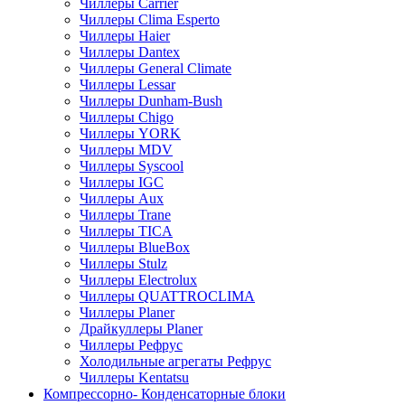
Чиллеры Carrier
Чиллеры Clima Esperto
Чиллеры Haier
Чиллеры Dantex
Чиллеры General Climate
Чиллеры Lessar
Чиллеры Dunham-Bush
Чиллеры Chigo
Чиллеры YORK
Чиллеры MDV
Чиллеры Syscool
Чиллеры IGC
Чиллеры Aux
Чиллеры Trane
Чиллеры TICA
Чиллеры BlueBox
Чиллеры Stulz
Чиллеры Electrolux
Чиллеры QUATTROCLIMA
Чиллеры Planer
Драйкуллеры Planer
Чиллеры Рефрус
Холодильные агрегаты Рефрус
Чиллеры Kentatsu
Компрессорно- Конденсаторные блоки