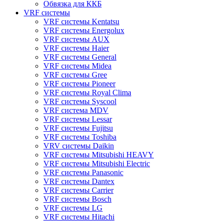
Обвязка для ККБ
VRF системы
VRF системы Kentatsu
VRF системы Energolux
VRF системы AUX
VRF системы Haier
VRF системы General
VRF системы Midea
VRF системы Gree
VRF системы Pioneer
VRF системы Royal Clima
VRF системы Syscool
VRF система MDV
VRF системы Lessar
VRF системы Fujitsu
VRF системы Toshiba
VRV системы Daikin
VRF системы Mitsubishi HEAVY
VRF системы Mitsubishi Electric
VRF системы Panasonic
VRF системы Dantex
VRF системы Carrier
VRF системы Bosch
VRF системы LG
VRF системы Hitachi