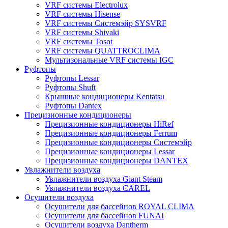
VRF системы Electrolux
VRF системы Hisense
VRF системы Системэйр SYSVRF
VRF системы Shivaki
VRF системы Tosot
VRF системы QUATTROCLIMA
Мультизональные VRF системы IGC
Руфтопы
Руфтопы Lessar
Руфтопы Shuft
Крышные кондиционеры Kentatsu
Руфтопы Dantex
Прецизионные кондиционеры
Прецизионные кондиционеры HiRef
Прецизионные кондиционеры Ferrum
Прецизионные кондиционеры Системэйр
Прецизионные кондиционеры Lessar
Прецизионные кондиционеры DANTEX
Увлажнители воздуха
Увлажнители воздуха Giant Steam
Увлажнители воздуха CAREL
Осушители воздуха
Осушители для бассейнов ROYAL CLIMA
Осушители для бассейнов FUNAI
Осушители воздуха Dantherm