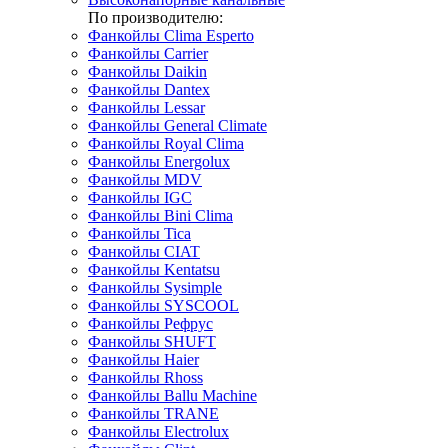
По производителю:
Фанкойлы Clima Esperto
Фанкойлы Carrier
Фанкойлы Daikin
Фанкойлы Dantex
Фанкойлы Lessar
Фанкойлы General Climate
Фанкойлы Royal Clima
Фанкойлы Energolux
Фанкойлы MDV
Фанкойлы IGC
Фанкойлы Bini Clima
Фанкойлы Tica
Фанкойлы CIAT
Фанкойлы Kentatsu
Фанкойлы Sysimple
Фанкойлы SYSCOOL
Фанкойлы Рефрус
Фанкойлы SHUFT
Фанкойлы Haier
Фанкойлы Rhoss
Фанкойлы Ballu Machine
Фанкойлы TRANE
Фанкойлы Electrolux