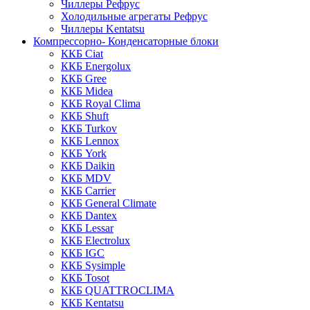
Чиллеры Рефрус
Холодильные агрегаты Рефрус
Чиллеры Kentatsu
Компрессорно- Конденсаторные блоки
ККБ Ciat
ККБ Energolux
ККБ Gree
ККБ Midea
ККБ Royal Clima
ККБ Shuft
ККБ Turkov
ККБ Lennox
ККБ York
ККБ Daikin
ККБ MDV
ККБ Carrier
ККБ General Climate
ККБ Dantex
ККБ Lessar
ККБ Electrolux
ККБ IGC
ККБ Sysimple
ККБ Tosot
ККБ QUATTROCLIMA
ККБ Kentatsu