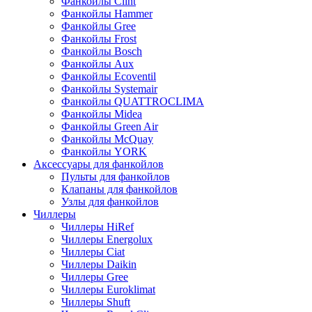
Фанкойлы Clint
Фанкойлы Hammer
Фанкойлы Gree
Фанкойлы Frost
Фанкойлы Bosch
Фанкойлы Aux
Фанкойлы Ecoventil
Фанкойлы Systemair
Фанкойлы QUATTROCLIMA
Фанкойлы Midea
Фанкойлы Green Air
Фанкойлы McQuay
Фанкойлы YORK
Аксессуары для фанкойлов
Пульты для фанкойлов
Клапаны для фанкойлов
Узлы для фанкойлов
Чиллеры
Чиллеры HiRef
Чиллеры Energolux
Чиллеры Ciat
Чиллеры Daikin
Чиллеры Gree
Чиллеры Euroklimat
Чиллеры Shuft