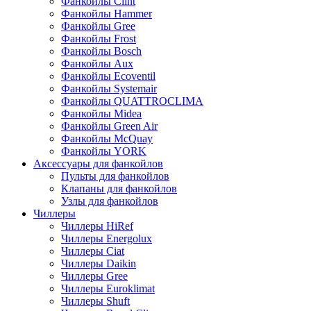
Фанкойлы Clint
Фанкойлы Hammer
Фанкойлы Gree
Фанкойлы Frost
Фанкойлы Bosch
Фанкойлы Aux
Фанкойлы Ecoventil
Фанкойлы Systemair
Фанкойлы QUATTROCLIMA
Фанкойлы Midea
Фанкойлы Green Air
Фанкойлы McQuay
Фанкойлы YORK
Аксессуары для фанкойлов
Пульты для фанкойлов
Клапаны для фанкойлов
Узлы для фанкойлов
Чиллеры
Чиллеры HiRef
Чиллеры Energolux
Чиллеры Ciat
Чиллеры Daikin
Чиллеры Gree
Чиллеры Euroklimat
Чиллеры Shuft