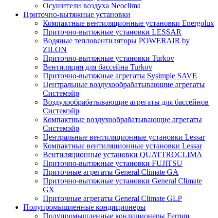
Осушители воздуха Neoclima
Приточно-вытяжные установки
Компактные вентиляционные установки Energolux
Приточно-вытяжные установки LESSAR
Водяные тепловентиляторы POWERAIR by
ZILON
Приточно-вытяжные установки Turkov
Вентиляция для бассейна Turkov
Приточно-вытяжные агрегаты Sysimple SAVE
Центральные воздухообрабатывающие агрегаты
Системэйр
Воздухообрабатывающие агрегаты для бассейнов
Системэйр
Компактные воздухообрабатывающие агрегаты
Системэйр
Центральные вентиляционные установки Lessar
Компактные вентиляционные установки Lessar
Вентиляционные установки QUATTROCLIMA
Приточно-вытяжные установки FUJITSU
Приточные агрегаты General Climate GA
Приточно-вытяжные установки General Climate
GX
Приточные агрегаты General Climate GLP
Полупромышленные кондиционеры
Полупромышленные кондиционеры Ferrum