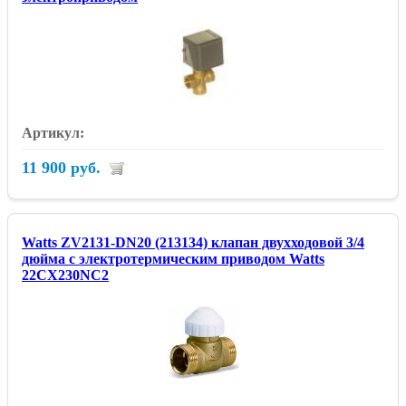
11 900 руб.
Watts ZV2131-DN20 (213134) клапан двухходовой 3/4
дюйма с электротермическим приводом Watts
22CX230NC2