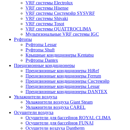
VRF системы Electrolux
VRF системы Hisense
VRF системы Системэйр SYSVRF
VRF системы Shivaki
VRF системы Tosot
VRF системы QUATTROCLIMA
Мультизональные VRF системы IGC
Руфтопы
Руфтопы Lessar
Руфтопы Shuft
Крышные кондиционеры Kentatsu
Руфтопы Dantex
Прецизионные кондиционеры
Прецизионные кондиционеры HiRef
Прецизионные кондиционеры Ferrum
Прецизионные кондиционеры Системэйр
Прецизионные кондиционеры Lessar
Прецизионные кондиционеры DANTEX
Увлажнители воздуха
Увлажнители воздуха Giant Steam
Увлажнители воздуха CAREL
Осушители воздуха
Осушители для бассейнов ROYAL CLIMA
Осушители для бассейнов FUNAI
Осушители воздуха Dantherm