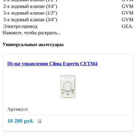
2-х ходовый клапан (3/4")
GVM-2
3-х ходовый клапан (1/2")
GVM-2
3-х ходовый клапан (3/4")
GVM-2
Электро-привод
GEA-2
Нажмите, чтобы раскрыть...
Универсальные аксессуары
Пульт управления Clima Esperto CETM4
10 200 руб.