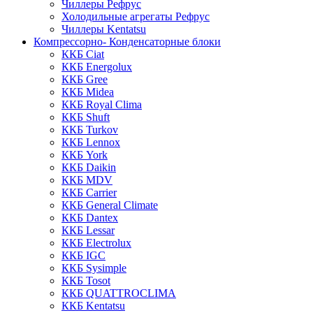
Чиллеры Рефрус
Холодильные агрегаты Рефрус
Чиллеры Kentatsu
Компрессорно- Конденсаторные блоки
ККБ Ciat
ККБ Energolux
ККБ Gree
ККБ Midea
ККБ Royal Clima
ККБ Shuft
ККБ Turkov
ККБ Lennox
ККБ York
ККБ Daikin
ККБ MDV
ККБ Carrier
ККБ General Climate
ККБ Dantex
ККБ Lessar
ККБ Electrolux
ККБ IGC
ККБ Sysimple
ККБ Tosot
ККБ QUATTROCLIMA
ККБ Kentatsu