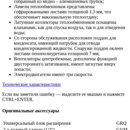
собранный из медно – алюминиевых трубок;
Ламели теплообменников представлены
гофрированными листами толщиной 1,3 мм, что
обеспечивает максимальную теплоотдачу;
Латунные коллекторы теплообменников оснащены
клапанами, как для спуска воздуха, так и для отведения
воды;
Со стороны обслуживания расположен поддон для
конденсата, имеющий патрубок для отвода
конденсированной жидкости. Снаружи поддон оклеен
листами пенополиуретана толщиной 7 мм;
Вентиляторы центробежные, дополнены функцией
двустороннего затягивания, имеют загнутые вверх
лопасти;
Электродвигатели имеют три скорости.
Технические характеристики
Если вы заметили ошибку — выделите ее мышью и нажмите
CTRL+ENTER.
Оригинальные аксессуары
Универсальный блок расширения
GRQ
2-х ходовый клапан (1/2")
GVM-2