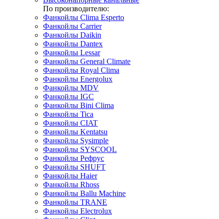
По производителю:
Фанкойлы Clima Esperto
Фанкойлы Carrier
Фанкойлы Daikin
Фанкойлы Dantex
Фанкойлы Lessar
Фанкойлы General Climate
Фанкойлы Royal Clima
Фанкойлы Energolux
Фанкойлы MDV
Фанкойлы IGC
Фанкойлы Bini Clima
Фанкойлы Tica
Фанкойлы CIAT
Фанкойлы Kentatsu
Фанкойлы Sysimple
Фанкойлы SYSCOOL
Фанкойлы Рефрус
Фанкойлы SHUFT
Фанкойлы Haier
Фанкойлы Rhoss
Фанкойлы Ballu Machine
Фанкойлы TRANE
Фанкойлы Electrolux