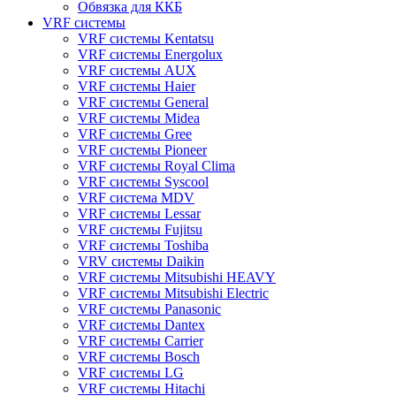
Обвязка для ККБ
VRF системы
VRF системы Kentatsu
VRF системы Energolux
VRF системы AUX
VRF системы Haier
VRF системы General
VRF системы Midea
VRF системы Gree
VRF системы Pioneer
VRF системы Royal Clima
VRF системы Syscool
VRF система MDV
VRF системы Lessar
VRF системы Fujitsu
VRF системы Toshiba
VRV системы Daikin
VRF системы Mitsubishi HEAVY
VRF системы Mitsubishi Electric
VRF системы Panasonic
VRF системы Dantex
VRF системы Carrier
VRF системы Bosch
VRF системы LG
VRF системы Hitachi