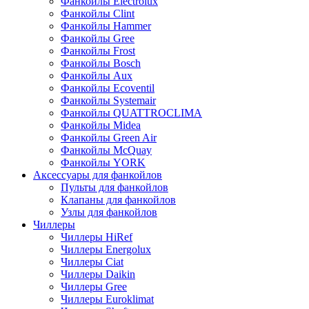
Фанкойлы Electrolux
Фанкойлы Clint
Фанкойлы Hammer
Фанкойлы Gree
Фанкойлы Frost
Фанкойлы Bosch
Фанкойлы Aux
Фанкойлы Ecoventil
Фанкойлы Systemair
Фанкойлы QUATTROCLIMA
Фанкойлы Midea
Фанкойлы Green Air
Фанкойлы McQuay
Фанкойлы YORK
Аксессуары для фанкойлов
Пульты для фанкойлов
Клапаны для фанкойлов
Узлы для фанкойлов
Чиллеры
Чиллеры HiRef
Чиллеры Energolux
Чиллеры Ciat
Чиллеры Daikin
Чиллеры Gree
Чиллеры Euroklimat