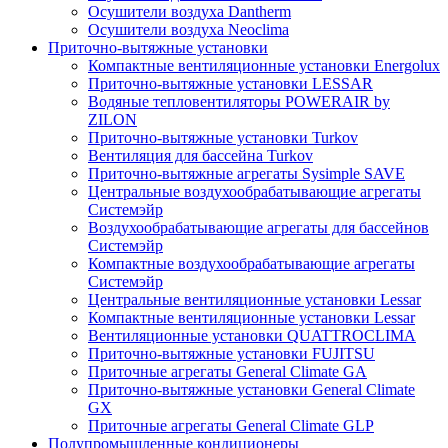
Осушители воздуха Dantherm
Осушители воздуха Neoclima
Приточно-вытяжные установки
Компактные вентиляционные установки Energolux
Приточно-вытяжные установки LESSAR
Водяные тепловентиляторы POWERAIR by
ZILON
Приточно-вытяжные установки Turkov
Вентиляция для бассейна Turkov
Приточно-вытяжные агрегаты Sysimple SAVE
Центральные воздухообрабатывающие агрегаты
Системэйр
Воздухообрабатывающие агрегаты для бассейнов
Системэйр
Компактные воздухообрабатывающие агрегаты
Системэйр
Центральные вентиляционные установки Lessar
Компактные вентиляционные установки Lessar
Вентиляционные установки QUATTROCLIMA
Приточно-вытяжные установки FUJITSU
Приточные агрегаты General Climate GA
Приточно-вытяжные установки General Climate
GX
Приточные агрегаты General Climate GLP
Полупромышленные кондиционеры