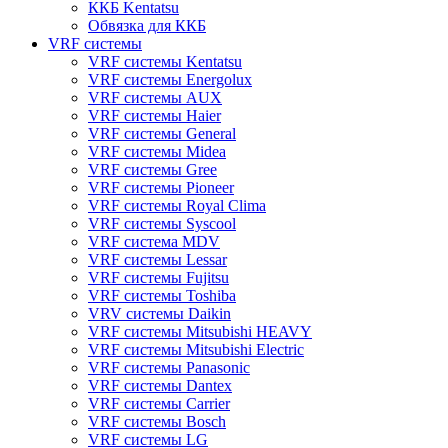
ККБ Kentatsu
Обвязка для ККБ
VRF системы
VRF системы Kentatsu
VRF системы Energolux
VRF системы AUX
VRF системы Haier
VRF системы General
VRF системы Midea
VRF системы Gree
VRF системы Pioneer
VRF системы Royal Clima
VRF системы Syscool
VRF система MDV
VRF системы Lessar
VRF системы Fujitsu
VRF системы Toshiba
VRV системы Daikin
VRF системы Mitsubishi HEAVY
VRF системы Mitsubishi Electric
VRF системы Panasonic
VRF системы Dantex
VRF системы Carrier
VRF системы Bosch
VRF системы LG