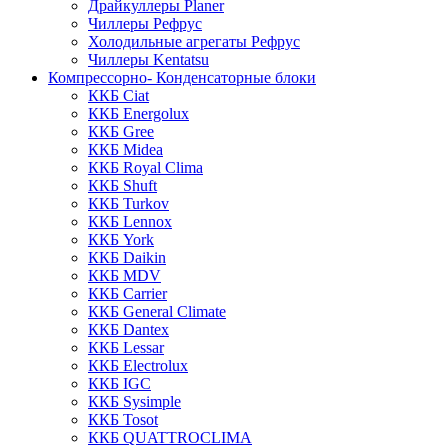
Драйкуллеры Planer
Чиллеры Рефрус
Холодильные агрегаты Рефрус
Чиллеры Kentatsu
Компрессорно- Конденсаторные блоки
ККБ Ciat
ККБ Energolux
ККБ Gree
ККБ Midea
ККБ Royal Clima
ККБ Shuft
ККБ Turkov
ККБ Lennox
ККБ York
ККБ Daikin
ККБ MDV
ККБ Carrier
ККБ General Climate
ККБ Dantex
ККБ Lessar
ККБ Electrolux
ККБ IGC
ККБ Sysimple
ККБ Tosot
ККБ QUATTROCLIMA