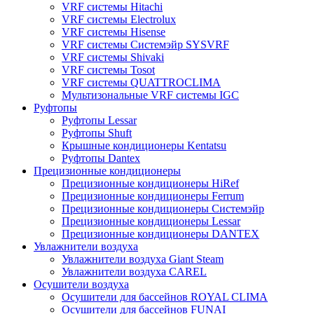
VRF системы Hitachi
VRF системы Electrolux
VRF системы Hisense
VRF системы Системэйр SYSVRF
VRF системы Shivaki
VRF системы Tosot
VRF системы QUATTROCLIMA
Мультизональные VRF системы IGC
Руфтопы
Руфтопы Lessar
Руфтопы Shuft
Крышные кондиционеры Kentatsu
Руфтопы Dantex
Прецизионные кондиционеры
Прецизионные кондиционеры HiRef
Прецизионные кондиционеры Ferrum
Прецизионные кондиционеры Системэйр
Прецизионные кондиционеры Lessar
Прецизионные кондиционеры DANTEX
Увлажнители воздуха
Увлажнители воздуха Giant Steam
Увлажнители воздуха CAREL
Осушители воздуха
Осушители для бассейнов ROYAL CLIMA
Осушители для бассейнов FUNAI