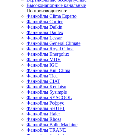
Высоконапорные канальные
По производителю:
Фанкойлы Clima Esperto
Фанкойлы Carrier
Фанкойлы Daikin
Фанкойлы Dantex
Фанкойлы Lessar
Фанкойлы General Climate
Фанкойлы Royal Clima
Фанкойлы Energolux
Фанкойлы MDV
Фанкойлы IGC
Фанкойлы Bini Clima
Фанкойлы Tica
Фанкойлы CIAT
Фанкойлы Kentatsu
Фанкойлы Sysimple
Фанкойлы SYSCOOL
Фанкойлы Рефрус
Фанкойлы SHUFT
Фанкойлы Haier
Фанкойлы Rhoss
Фанкойлы Ballu Machine
Фанкойлы TRANE