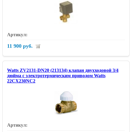
11 900 руб.
Watts ZV2131-DN20 (213134) клапан двухходовой 3/4
дюйма с электротермическим приводом Watts
22CX230NC2