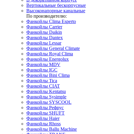
Вертикальные бескорпусные
Высоконапорные канальные
По производителю:
Фанкойлы Clima Esperto
Фанкойлы Carrier
Фанкойлы Daikin
Фанкойлы Dantex
Фанкойлы Lessar
Фанкойлы General Climate
Фанкойлы Royal Clima
Фанкойлы Energolux
Фанкойлы MDV
Фанкойлы IGC
Фанкойлы Bini Clima
Фанкойлы Tica
Фанкойлы CIAT
Фанкойлы Kentatsu
Фанкойлы Sysimple
Фанкойлы SYSCOOL
Фанкойлы Рефрус
Фанкойлы SHUFT
Фанкойлы Haier
Фанкойлы Rhoss
Фанкойлы Ballu Machine