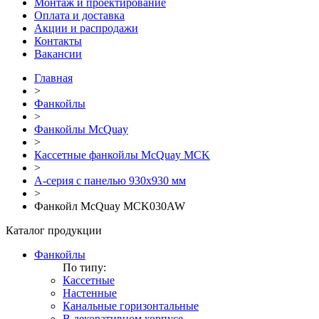
Монтаж и проектирование
Оплата и доставка
Акции и распродажи
Контакты
Вакансии
Главная
>
Фанкойлы
>
Фанкойлы McQuay
>
Кассетные фанкойлы McQuay MCK
>
A-серия с панелью 930х930 мм
>
Фанкойл McQuay MCK030AW
Каталог продукции
Фанкойлы
По типу:
Кассетные
Настенные
Канальные горизонтальные
В декоративном корпусе