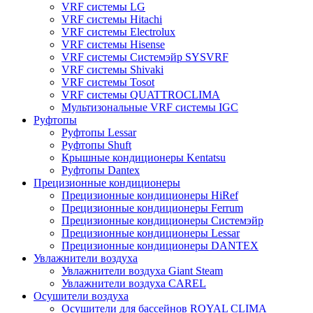
VRF системы LG
VRF системы Hitachi
VRF системы Electrolux
VRF системы Hisense
VRF системы Системэйр SYSVRF
VRF системы Shivaki
VRF системы Tosot
VRF системы QUATTROCLIMA
Мультизональные VRF системы IGC
Руфтопы
Руфтопы Lessar
Руфтопы Shuft
Крышные кондиционеры Kentatsu
Руфтопы Dantex
Прецизионные кондиционеры
Прецизионные кондиционеры HiRef
Прецизионные кондиционеры Ferrum
Прецизионные кондиционеры Системэйр
Прецизионные кондиционеры Lessar
Прецизионные кондиционеры DANTEX
Увлажнители воздуха
Увлажнители воздуха Giant Steam
Увлажнители воздуха CAREL
Осушители воздуха
Осушители для бассейнов ROYAL CLIMA