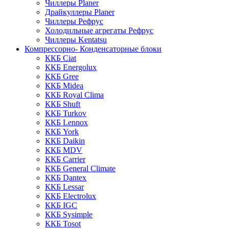
Чиллеры Planer
Драйкуллеры Planer
Чиллеры Рефрус
Холодильные агрегаты Рефрус
Чиллеры Kentatsu
Компрессорно- Конденсаторные блоки
ККБ Ciat
ККБ Energolux
ККБ Gree
ККБ Midea
ККБ Royal Clima
ККБ Shuft
ККБ Turkov
ККБ Lennox
ККБ York
ККБ Daikin
ККБ MDV
ККБ Carrier
ККБ General Climate
ККБ Dantex
ККБ Lessar
ККБ Electrolux
ККБ IGC
ККБ Sysimple
ККБ Tosot