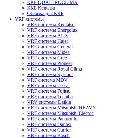
ККБ QUATTROCLIMA
ККБ Kentatsu
Обвязка для ККБ
VRF системы
VRF системы Kentatsu
VRF системы Energolux
VRF системы AUX
VRF системы Haier
VRF системы General
VRF системы Midea
VRF системы Gree
VRF системы Pioneer
VRF системы Royal Clima
VRF системы Syscool
VRF система MDV
VRF системы Lessar
VRF системы Fujitsu
VRF системы Toshiba
VRV системы Daikin
VRF системы Mitsubishi HEAVY
VRF системы Mitsubishi Electric
VRF системы Panasonic
VRF системы Dantex
VRF системы Carrier
VRF системы Bosch