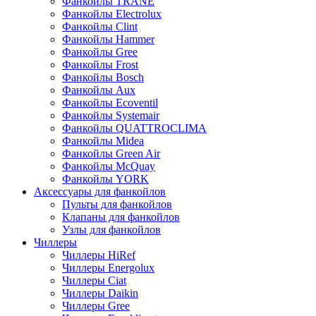
Фанкойлы TRANE
Фанкойлы Electrolux
Фанкойлы Clint
Фанкойлы Hammer
Фанкойлы Gree
Фанкойлы Frost
Фанкойлы Bosch
Фанкойлы Aux
Фанкойлы Ecoventil
Фанкойлы Systemair
Фанкойлы QUATTROCLIMA
Фанкойлы Midea
Фанкойлы Green Air
Фанкойлы McQuay
Фанкойлы YORK
Аксессуары для фанкойлов
Пульты для фанкойлов
Клапаны для фанкойлов
Узлы для фанкойлов
Чиллеры
Чиллеры HiRef
Чиллеры Energolux
Чиллеры Ciat
Чиллеры Daikin
Чиллеры Gree