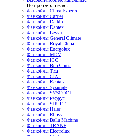
По производителю:
Фанкойлы Clima Esperto
Фанкойлы Carrier
Фанкойлы Daikin
Фанкойлы Dantex
Фанкойлы Lessar
Фанкойлы General Climate
Фанкойлы Royal Clima
Фанкойлы Energolux
Фанкойлы MDV
Фанкойлы IGC
Фанкойлы Bini Clima
Фанкойлы Tica
Фанкойлы CIAT
Фанкойлы Kentatsu
Фанкойлы Sysimple
Фанкойлы SYSCOOL
Фанкойлы Рефрус
Фанкойлы SHUFT
Фанкойлы Haier
Фанкойлы Rhoss
Фанкойлы Ballu Machine
Фанкойлы TRANE
Фанкойлы Electrolux