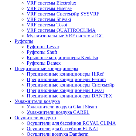
VRF системы Electrolux
VRF системы Hisense
VRF системы Системэйр SYSVRF
VRF системы Shivaki
VRF системы Tosot
VRF системы QUATTROCLIMA
Мультизональные VRF системы IGC
Руфтопы
Руфтопы Lessar
Руфтопы Shuft
Крышные кондиционеры Kentatsu
Руфтопы Dantex
Прецизионные кондиционеры
Прецизионные кондиционеры HiRef
Прецизионные кондиционеры Ferrum
Прецизионные кондиционеры Системэйр
Прецизионные кондиционеры Lessar
Прецизионные кондиционеры DANTEX
Увлажнители воздуха
Увлажнители воздуха Giant Steam
Увлажнители воздуха CAREL
Осушители воздуха
Осушители для бассейнов ROYAL CLIMA
Осушители для бассейнов FUNAI
Осушители воздуха Dantherm