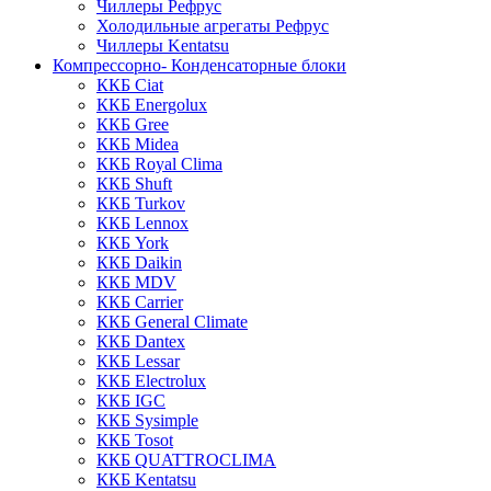
Чиллеры Рефрус
Холодильные агрегаты Рефрус
Чиллеры Kentatsu
Компрессорно- Конденсаторные блоки
ККБ Ciat
ККБ Energolux
ККБ Gree
ККБ Midea
ККБ Royal Clima
ККБ Shuft
ККБ Turkov
ККБ Lennox
ККБ York
ККБ Daikin
ККБ MDV
ККБ Carrier
ККБ General Climate
ККБ Dantex
ККБ Lessar
ККБ Electrolux
ККБ IGC
ККБ Sysimple
ККБ Tosot
ККБ QUATTROCLIMA
ККБ Kentatsu