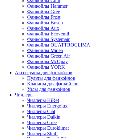
Фанкойлы Clint
Фанкойлы Hammer
Фанкойлы Gree
Фанкойлы Frost
Фанкойлы Bosch
Фанкойлы Aux
Фанкойлы Ecoventil
Фанкойлы Systemair
Фанкойлы QUATTROCLIMA
Фанкойлы Midea
Фанкойлы Green Air
Фанкойлы McQuay
Фанкойлы YORK
Аксессуары для фанкойлов
Пульты для фанкойлов
Клапаны для фанкойлов
Узлы для фанкойлов
Чиллеры
Чиллеры HiRef
Чиллеры Energolux
Чиллеры Ciat
Чиллеры Daikin
Чиллеры Gree
Чиллеры Euroklimat
Чиллеры Shuft