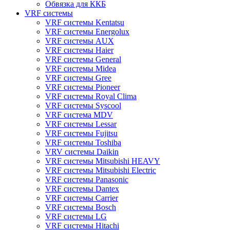
Обвязка для ККБ
VRF системы
VRF системы Kentatsu
VRF системы Energolux
VRF системы AUX
VRF системы Haier
VRF системы General
VRF системы Midea
VRF системы Gree
VRF системы Pioneer
VRF системы Royal Clima
VRF системы Syscool
VRF система MDV
VRF системы Lessar
VRF системы Fujitsu
VRF системы Toshiba
VRV системы Daikin
VRF системы Mitsubishi HEAVY
VRF системы Mitsubishi Electric
VRF системы Panasonic
VRF системы Dantex
VRF системы Carrier
VRF системы Bosch
VRF системы LG
VRF системы Hitachi