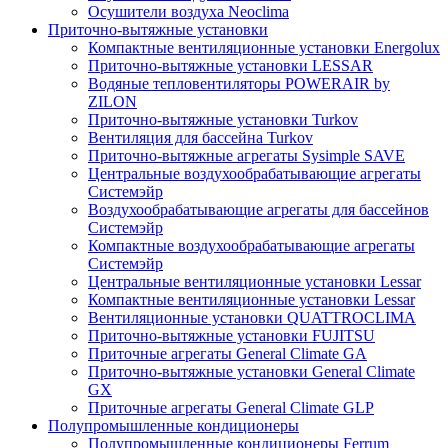
Осушители воздуха Neoclima
Приточно-вытяжные установки
Компактные вентиляционные установки Energolux
Приточно-вытяжные установки LESSAR
Водяные тепловентиляторы POWERAIR by
ZILON
Приточно-вытяжные установки Turkov
Вентиляция для бассейна Turkov
Приточно-вытяжные агрегаты Sysimple SAVE
Центральные воздухообрабатывающие агрегаты
Системэйр
Воздухообрабатывающие агрегаты для бассейнов
Системэйр
Компактные воздухообрабатывающие агрегаты
Системэйр
Центральные вентиляционные установки Lessar
Компактные вентиляционные установки Lessar
Вентиляционные установки QUATTROCLIMA
Приточно-вытяжные установки FUJITSU
Приточные агрегаты General Climate GA
Приточно-вытяжные установки General Climate
GX
Приточные агрегаты General Climate GLP
Полупромышленные кондиционеры
Полупромышленные кондиционеры Ferrum