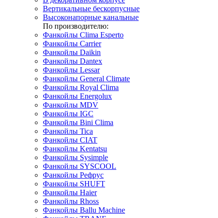
Вертикальные бескорпусные
Высоконапорные канальные
По производителю:
Фанкойлы Clima Esperto
Фанкойлы Carrier
Фанкойлы Daikin
Фанкойлы Dantex
Фанкойлы Lessar
Фанкойлы General Climate
Фанкойлы Royal Clima
Фанкойлы Energolux
Фанкойлы MDV
Фанкойлы IGC
Фанкойлы Bini Clima
Фанкойлы Tica
Фанкойлы CIAT
Фанкойлы Kentatsu
Фанкойлы Sysimple
Фанкойлы SYSCOOL
Фанкойлы Рефрус
Фанкойлы SHUFT
Фанкойлы Haier
Фанкойлы Rhoss
Фанкойлы Ballu Machine