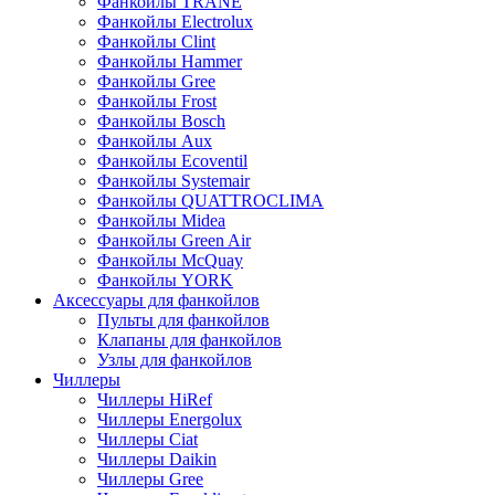
Фанкойлы TRANE
Фанкойлы Electrolux
Фанкойлы Clint
Фанкойлы Hammer
Фанкойлы Gree
Фанкойлы Frost
Фанкойлы Bosch
Фанкойлы Aux
Фанкойлы Ecoventil
Фанкойлы Systemair
Фанкойлы QUATTROCLIMA
Фанкойлы Midea
Фанкойлы Green Air
Фанкойлы McQuay
Фанкойлы YORK
Аксессуары для фанкойлов
Пульты для фанкойлов
Клапаны для фанкойлов
Узлы для фанкойлов
Чиллеры
Чиллеры HiRef
Чиллеры Energolux
Чиллеры Ciat
Чиллеры Daikin
Чиллеры Gree