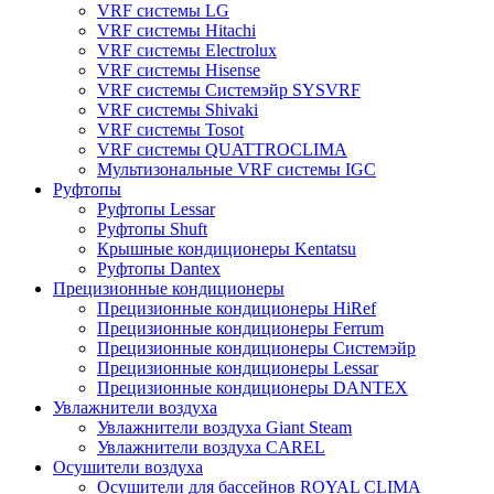
VRF системы LG
VRF системы Hitachi
VRF системы Electrolux
VRF системы Hisense
VRF системы Системэйр SYSVRF
VRF системы Shivaki
VRF системы Tosot
VRF системы QUATTROCLIMA
Мультизональные VRF системы IGC
Руфтопы
Руфтопы Lessar
Руфтопы Shuft
Крышные кондиционеры Kentatsu
Руфтопы Dantex
Прецизионные кондиционеры
Прецизионные кондиционеры HiRef
Прецизионные кондиционеры Ferrum
Прецизионные кондиционеры Системэйр
Прецизионные кондиционеры Lessar
Прецизионные кондиционеры DANTEX
Увлажнители воздуха
Увлажнители воздуха Giant Steam
Увлажнители воздуха CAREL
Осушители воздуха
Осушители для бассейнов ROYAL CLIMA