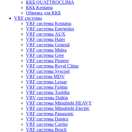
ККБ QUATTROCLIMA
ККБ Kentatsu
Обвязка для ККБ
VRF системы
VRF системы Kentatsu
VRF системы Energolux
VRF системы AUX
VRF системы Haier
VRF системы General
VRF системы Midea
VRF системы Gree
VRF системы Pioneer
VRF системы Royal Clima
VRF системы Syscool
VRF система MDV
VRF системы Lessar
VRF системы Fujitsu
VRF системы Toshiba
VRV системы Daikin
VRF системы Mitsubishi HEAVY
VRF системы Mitsubishi Electric
VRF системы Panasonic
VRF системы Dantex
VRF системы Carrier
VRF системы Bosch