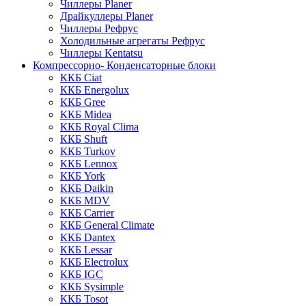
Чиллеры Planer
Драйкуллеры Planer
Чиллеры Рефрус
Холодильные агрегаты Рефрус
Чиллеры Kentatsu
Компрессорно- Конденсаторные блоки
ККБ Ciat
ККБ Energolux
ККБ Gree
ККБ Midea
ККБ Royal Clima
ККБ Shuft
ККБ Turkov
ККБ Lennox
ККБ York
ККБ Daikin
ККБ MDV
ККБ Carrier
ККБ General Climate
ККБ Dantex
ККБ Lessar
ККБ Electrolux
ККБ IGC
ККБ Sysimple
ККБ Tosot