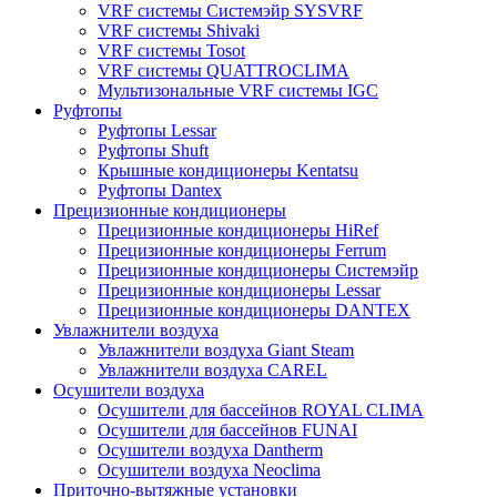
VRF системы Системэйр SYSVRF
VRF системы Shivaki
VRF системы Tosot
VRF системы QUATTROCLIMA
Мультизональные VRF системы IGC
Руфтопы
Руфтопы Lessar
Руфтопы Shuft
Крышные кондиционеры Kentatsu
Руфтопы Dantex
Прецизионные кондиционеры
Прецизионные кондиционеры HiRef
Прецизионные кондиционеры Ferrum
Прецизионные кондиционеры Системэйр
Прецизионные кондиционеры Lessar
Прецизионные кондиционеры DANTEX
Увлажнители воздуха
Увлажнители воздуха Giant Steam
Увлажнители воздуха CAREL
Осушители воздуха
Осушители для бассейнов ROYAL CLIMA
Осушители для бассейнов FUNAI
Осушители воздуха Dantherm
Осушители воздуха Neoclima
Приточно-вытяжные установки