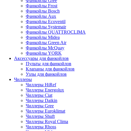
Фанкойлы Gree
Фанкойлы Frost
Фанкойлы Bosch
Фанкойлы Aux
Фанкойлы Ecoventil
Фанкойлы Systemair
Фанкойлы QUATTROCLIMA
Фанкойлы Midea
Фанкойлы Green Air
Фанкойлы McQuay
Фанкойлы YORK
Аксессуары для фанкойлов
Пульты для фанкойлов
Клапаны для фанкойлов
Узлы для фанкойлов
Чиллеры
Чиллеры HiRef
Чиллеры Energolux
Чиллеры Ciat
Чиллеры Daikin
Чиллеры Gree
Чиллеры Euroklimat
Чиллеры Shuft
Чиллеры Royal Clima
Чиллеры Rhoss