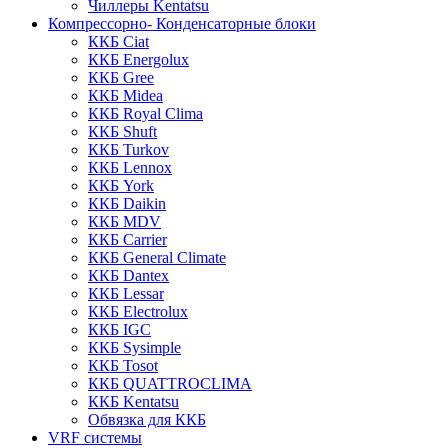
Чиллеры Kentatsu
Компрессорно- Конденсаторные блоки
ККБ Ciat
ККБ Energolux
ККБ Gree
ККБ Midea
ККБ Royal Clima
ККБ Shuft
ККБ Turkov
ККБ Lennox
ККБ York
ККБ Daikin
ККБ MDV
ККБ Carrier
ККБ General Climate
ККБ Dantex
ККБ Lessar
ККБ Electrolux
ККБ IGC
ККБ Sysimple
ККБ Tosot
ККБ QUATTROCLIMA
ККБ Kentatsu
Обвязка для ККБ
VRF системы