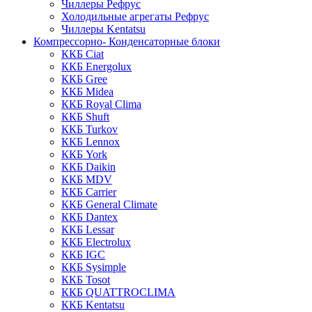
Чиллеры Рефрус
Холодильные агрегаты Рефрус
Чиллеры Kentatsu
Компрессорно- Конденсаторные блоки
ККБ Ciat
ККБ Energolux
ККБ Gree
ККБ Midea
ККБ Royal Clima
ККБ Shuft
ККБ Turkov
ККБ Lennox
ККБ York
ККБ Daikin
ККБ MDV
ККБ Carrier
ККБ General Climate
ККБ Dantex
ККБ Lessar
ККБ Electrolux
ККБ IGC
ККБ Sysimple
ККБ Tosot
ККБ QUATTROCLIMA
ККБ Kentatsu