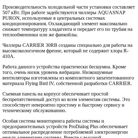
Производительность холодильной части установки составляет
507 кВт. При работе задействуются чиллеры AQUASNAP
PURON, используемые в центральных системах
кондиционирования. Охлаждающий элемент максимально
снижает температуру хладагента и передает его по трубам на
теплообменники или же фанкойлы.
Чиллеры CARRIER 30RB созданы специально для работы на
высокоэкологичном фреоне, который не содержит хлора R-
410A.
Работа данного устройства практически бесшумна. Кроме
того, очень низок уровень вибрации. Низкошумные
вентиляторы изготовлены из композитного запатентованного
материала Flying Bird IV, собственной разработки CARRIER.
Съемная панель на корпусе обеспечивает простой
беспрепятственный доступ ко всем элементам системы. Это
способствует невероятно простому и быстрому сервису и
техническому обслуживанию.
Особая система мониторинга работы системы и
предохранительных устройств ProDialog Plus обеспечивает
оптимальное распределение потребляемой электроэнергии
между элементами системы. Вместе с высокой