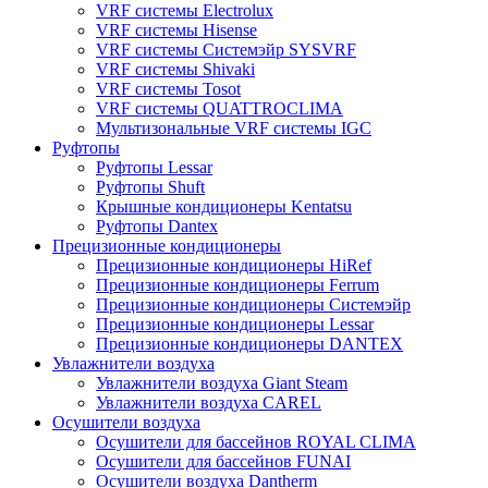
VRF системы Electrolux
VRF системы Hisense
VRF системы Системэйр SYSVRF
VRF системы Shivaki
VRF системы Tosot
VRF системы QUATTROCLIMA
Мультизональные VRF системы IGC
Руфтопы
Руфтопы Lessar
Руфтопы Shuft
Крышные кондиционеры Kentatsu
Руфтопы Dantex
Прецизионные кондиционеры
Прецизионные кондиционеры HiRef
Прецизионные кондиционеры Ferrum
Прецизионные кондиционеры Системэйр
Прецизионные кондиционеры Lessar
Прецизионные кондиционеры DANTEX
Увлажнители воздуха
Увлажнители воздуха Giant Steam
Увлажнители воздуха CAREL
Осушители воздуха
Осушители для бассейнов ROYAL CLIMA
Осушители для бассейнов FUNAI
Осушители воздуха Dantherm