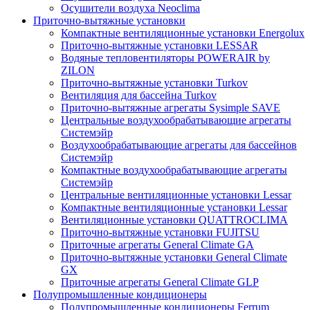
Осушители воздуха Neoclima
Приточно-вытяжные установки
Компактные вентиляционные установки Energolux
Приточно-вытяжные установки LESSAR
Водяные тепловентиляторы POWERAIR by
ZILON
Приточно-вытяжные установки Turkov
Вентиляция для бассейна Turkov
Приточно-вытяжные агрегаты Sysimple SAVE
Центральные воздухообрабатывающие агрегаты
Системэйр
Воздухообрабатывающие агрегаты для бассейнов
Системэйр
Компактные воздухообрабатывающие агрегаты
Системэйр
Центральные вентиляционные установки Lessar
Компактные вентиляционные установки Lessar
Вентиляционные установки QUATTROCLIMA
Приточно-вытяжные установки FUJITSU
Приточные агрегаты General Climate GA
Приточно-вытяжные установки General Climate
GX
Приточные агрегаты General Climate GLP
Полупромышленные кондиционеры
Полупромышленные кондиционеры Ferrum