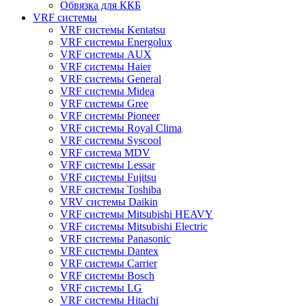
Обвязка для ККБ
VRF системы
VRF системы Kentatsu
VRF системы Energolux
VRF системы AUX
VRF системы Haier
VRF системы General
VRF системы Midea
VRF системы Gree
VRF системы Pioneer
VRF системы Royal Clima
VRF системы Syscool
VRF система MDV
VRF системы Lessar
VRF системы Fujitsu
VRF системы Toshiba
VRV системы Daikin
VRF системы Mitsubishi HEAVY
VRF системы Mitsubishi Electric
VRF системы Panasonic
VRF системы Dantex
VRF системы Carrier
VRF системы Bosch
VRF системы LG
VRF системы Hitachi