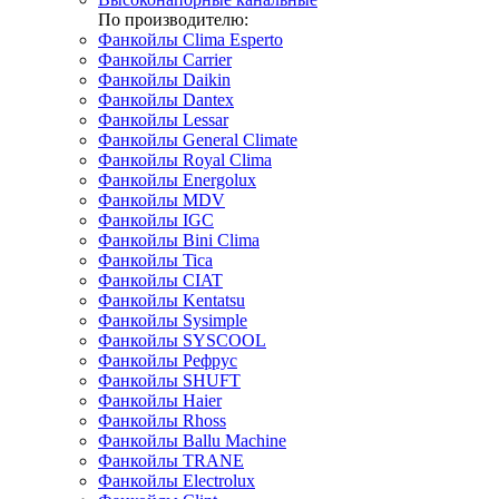
По производителю:
Фанкойлы Clima Esperto
Фанкойлы Carrier
Фанкойлы Daikin
Фанкойлы Dantex
Фанкойлы Lessar
Фанкойлы General Climate
Фанкойлы Royal Clima
Фанкойлы Energolux
Фанкойлы MDV
Фанкойлы IGC
Фанкойлы Bini Clima
Фанкойлы Tica
Фанкойлы CIAT
Фанкойлы Kentatsu
Фанкойлы Sysimple
Фанкойлы SYSCOOL
Фанкойлы Рефрус
Фанкойлы SHUFT
Фанкойлы Haier
Фанкойлы Rhoss
Фанкойлы Ballu Machine
Фанкойлы TRANE
Фанкойлы Electrolux