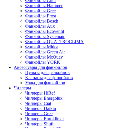
Фанкойлы Clint
Фанкойлы Hammer
Фанкойлы Gree
Фанкойлы Frost
Фанкойлы Bosch
Фанкойлы Aux
Фанкойлы Ecoventil
Фанкойлы Systemair
Фанкойлы QUATTROCLIMA
Фанкойлы Midea
Фанкойлы Green Air
Фанкойлы McQuay
Фанкойлы YORK
Аксессуары для фанкойлов
Пульты для фанкойлов
Клапаны для фанкойлов
Узлы для фанкойлов
Чиллеры
Чиллеры HiRef
Чиллеры Energolux
Чиллеры Ciat
Чиллеры Daikin
Чиллеры Gree
Чиллеры Euroklimat
Чиллеры Shuft