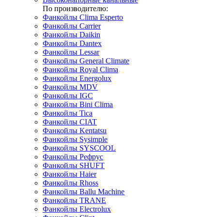
По производителю:
Фанкойлы Clima Esperto
Фанкойлы Carrier
Фанкойлы Daikin
Фанкойлы Dantex
Фанкойлы Lessar
Фанкойлы General Climate
Фанкойлы Royal Clima
Фанкойлы Energolux
Фанкойлы MDV
Фанкойлы IGC
Фанкойлы Bini Clima
Фанкойлы Tica
Фанкойлы CIAT
Фанкойлы Kentatsu
Фанкойлы Sysimple
Фанкойлы SYSCOOL
Фанкойлы Рефрус
Фанкойлы SHUFT
Фанкойлы Haier
Фанкойлы Rhoss
Фанкойлы Ballu Machine
Фанкойлы TRANE
Фанкойлы Electrolux