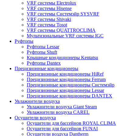
VRF системы Electrolux
VRF системы Hisense
VRF системы Системэйр SYSVRF
VRF системы Shivaki
VRF системы Tosot
VRF системы QUATTROCLIMA
Мультизональные VRF системы IGC
Руфтопы
Руфтопы Lessar
Руфтопы Shuft
Крышные кондиционеры Kentatsu
Руфтопы Dantex
Прецизионные кондиционеры
Прецизионные кондиционеры HiRef
Прецизионные кондиционеры Ferrum
Прецизионные кондиционеры Системэйр
Прецизионные кондиционеры Lessar
Прецизионные кондиционеры DANTEX
Увлажнители воздуха
Увлажнители воздуха Giant Steam
Увлажнители воздуха CAREL
Осушители воздуха
Осушители для бассейнов ROYAL CLIMA
Осушители для бассейнов FUNAI
Осушители воздуха Dantherm