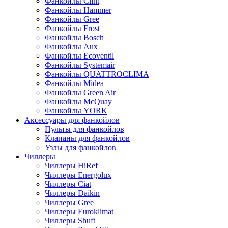
Фанкойлы Clint
Фанкойлы Hammer
Фанкойлы Gree
Фанкойлы Frost
Фанкойлы Bosch
Фанкойлы Aux
Фанкойлы Ecoventil
Фанкойлы Systemair
Фанкойлы QUATTROCLIMA
Фанкойлы Midea
Фанкойлы Green Air
Фанкойлы McQuay
Фанкойлы YORK
Аксессуары для фанкойлов
Пульты для фанкойлов
Клапаны для фанкойлов
Узлы для фанкойлов
Чиллеры
Чиллеры HiRef
Чиллеры Energolux
Чиллеры Ciat
Чиллеры Daikin
Чиллеры Gree
Чиллеры Euroklimat
Чиллеры Shuft