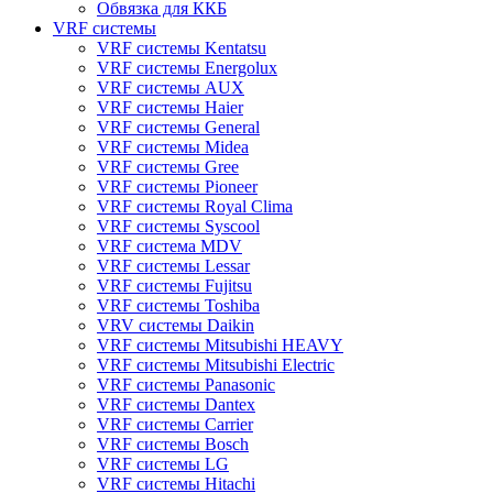
Обвязка для ККБ
VRF системы
VRF системы Kentatsu
VRF системы Energolux
VRF системы AUX
VRF системы Haier
VRF системы General
VRF системы Midea
VRF системы Gree
VRF системы Pioneer
VRF системы Royal Clima
VRF системы Syscool
VRF система MDV
VRF системы Lessar
VRF системы Fujitsu
VRF системы Toshiba
VRV системы Daikin
VRF системы Mitsubishi HEAVY
VRF системы Mitsubishi Electric
VRF системы Panasonic
VRF системы Dantex
VRF системы Carrier
VRF системы Bosch
VRF системы LG
VRF системы Hitachi