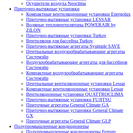
Осушители воздуха Neoclima
Приточно-вытяжные установки
Компактные вентиляционные установки Energolux
Приточно-вытяжные установки LESSAR
Водяные тепловентиляторы POWERAIR by
ZILON
Приточно-вытяжные установки Turkov
Вентиляция для бассейна Turkov
Приточно-вытяжные агрегаты Sysimple SAVE
Центральные воздухообрабатывающие агрегаты
Системэйр
Воздухообрабатывающие агрегаты для бассейнов
Системэйр
Компактные воздухообрабатывающие агрегаты
Системэйр
Центральные вентиляционные установки Lessar
Компактные вентиляционные установки Lessar
Вентиляционные установки QUATTROCLIMA
Приточно-вытяжные установки FUJITSU
Приточные агрегаты General Climate GA
Приточно-вытяжные установки General Climate
GX
Приточные агрегаты General Climate GLP
Полупромышленные кондиционеры
Полупромышленные кондиционеры Ferrum