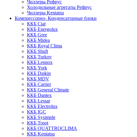
Чиллеры Рефрус
Холодильные агрегаты Рефрус
Чиллеры Kentatsu
Компрессорно- Конденсаторные блоки
ККБ Ciat
ККБ Energolux
ККБ Gree
ККБ Midea
ККБ Royal Clima
ККБ Shuft
ККБ Turkov
ККБ Lennox
ККБ York
ККБ Daikin
ККБ MDV
ККБ Carrier
ККБ General Climate
ККБ Dantex
ККБ Lessar
ККБ Electrolux
ККБ IGC
ККБ Sysimple
ККБ Tosot
ККБ QUATTROCLIMA
ККБ Kentatsu