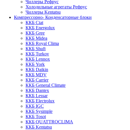
Чиллеры Рефрус
Холодильные агрегаты Рефрус
Чиллеры Kentatsu
Компрессорно- Конденсаторные блоки
ККБ Ciat
ККБ Energolux
ККБ Gree
ККБ Midea
ККБ Royal Clima
ККБ Shuft
ККБ Turkov
ККБ Lennox
ККБ York
ККБ Daikin
ККБ MDV
ККБ Carrier
ККБ General Climate
ККБ Dantex
ККБ Lessar
ККБ Electrolux
ККБ IGC
ККБ Sysimple
ККБ Tosot
ККБ QUATTROCLIMA
ККБ Kentatsu