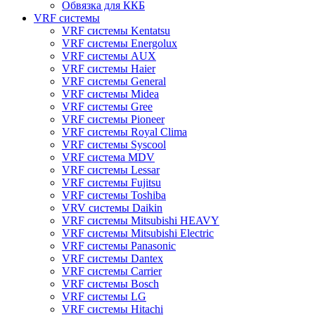
Обвязка для ККБ
VRF системы
VRF системы Kentatsu
VRF системы Energolux
VRF системы AUX
VRF системы Haier
VRF системы General
VRF системы Midea
VRF системы Gree
VRF системы Pioneer
VRF системы Royal Clima
VRF системы Syscool
VRF система MDV
VRF системы Lessar
VRF системы Fujitsu
VRF системы Toshiba
VRV системы Daikin
VRF системы Mitsubishi HEAVY
VRF системы Mitsubishi Electric
VRF системы Panasonic
VRF системы Dantex
VRF системы Carrier
VRF системы Bosch
VRF системы LG
VRF системы Hitachi