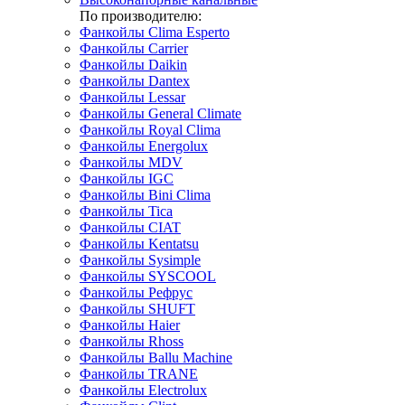
По производителю:
Фанкойлы Clima Esperto
Фанкойлы Carrier
Фанкойлы Daikin
Фанкойлы Dantex
Фанкойлы Lessar
Фанкойлы General Climate
Фанкойлы Royal Clima
Фанкойлы Energolux
Фанкойлы MDV
Фанкойлы IGC
Фанкойлы Bini Clima
Фанкойлы Tica
Фанкойлы CIAT
Фанкойлы Kentatsu
Фанкойлы Sysimple
Фанкойлы SYSCOOL
Фанкойлы Рефрус
Фанкойлы SHUFT
Фанкойлы Haier
Фанкойлы Rhoss
Фанкойлы Ballu Machine
Фанкойлы TRANE
Фанкойлы Electrolux