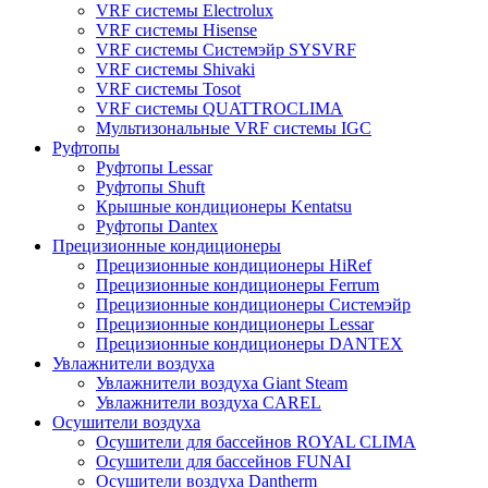
VRF системы Electrolux
VRF системы Hisense
VRF системы Системэйр SYSVRF
VRF системы Shivaki
VRF системы Tosot
VRF системы QUATTROCLIMA
Мультизональные VRF системы IGC
Руфтопы
Руфтопы Lessar
Руфтопы Shuft
Крышные кондиционеры Kentatsu
Руфтопы Dantex
Прецизионные кондиционеры
Прецизионные кондиционеры HiRef
Прецизионные кондиционеры Ferrum
Прецизионные кондиционеры Системэйр
Прецизионные кондиционеры Lessar
Прецизионные кондиционеры DANTEX
Увлажнители воздуха
Увлажнители воздуха Giant Steam
Увлажнители воздуха CAREL
Осушители воздуха
Осушители для бассейнов ROYAL CLIMA
Осушители для бассейнов FUNAI
Осушители воздуха Dantherm