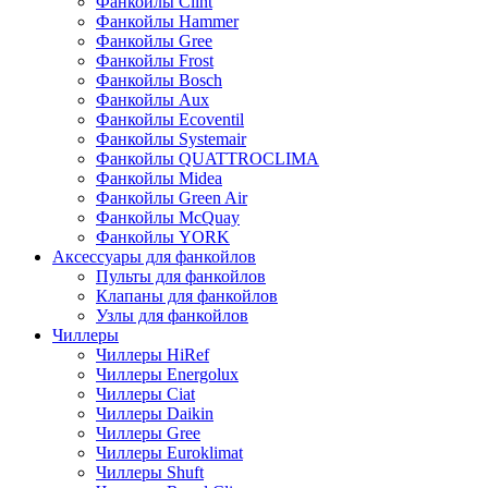
Фанкойлы Clint
Фанкойлы Hammer
Фанкойлы Gree
Фанкойлы Frost
Фанкойлы Bosch
Фанкойлы Aux
Фанкойлы Ecoventil
Фанкойлы Systemair
Фанкойлы QUATTROCLIMA
Фанкойлы Midea
Фанкойлы Green Air
Фанкойлы McQuay
Фанкойлы YORK
Аксессуары для фанкойлов
Пульты для фанкойлов
Клапаны для фанкойлов
Узлы для фанкойлов
Чиллеры
Чиллеры HiRef
Чиллеры Energolux
Чиллеры Ciat
Чиллеры Daikin
Чиллеры Gree
Чиллеры Euroklimat
Чиллеры Shuft