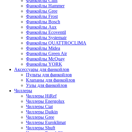
Фанкойлы Clint
Фанкойлы Hammer
Фанкойлы Gree
Фанкойлы Frost
Фанкойлы Bosch
Фанкойлы Aux
Фанкойлы Ecoventil
Фанкойлы Systemair
Фанкойлы QUATTROCLIMA
Фанкойлы Midea
Фанкойлы Green Air
Фанкойлы McQuay
Фанкойлы YORK
Аксессуары для фанкойлов
Пульты для фанкойлов
Клапаны для фанкойлов
Узлы для фанкойлов
Чиллеры
Чиллеры HiRef
Чиллеры Energolux
Чиллеры Ciat
Чиллеры Daikin
Чиллеры Gree
Чиллеры Euroklimat
Чиллеры Shuft