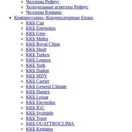
Чиллеры Рефрус
Холодильные агрегаты Рефрус
Чиллеры Kentatsu
Компрессорно- Конденсаторные блоки
ККБ Ciat
ККБ Energolux
ККБ Gree
ККБ Midea
ККБ Royal Clima
ККБ Shuft
ККБ Turkov
ККБ Lennox
ККБ York
ККБ Daikin
ККБ MDV
ККБ Carrier
ККБ General Climate
ККБ Dantex
ККБ Lessar
ККБ Electrolux
ККБ IGC
ККБ Sysimple
ККБ Tosot
ККБ QUATTROCLIMA
ККБ Kentatsu