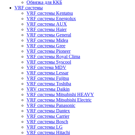
Обвязка для ККБ
VRF системы
VRF системы Kentatsu
VRF системы Energolux
VRF системы AUX
VRF системы Haier
VRF системы General
VRF системы Midea
VRF системы Gree
VRF системы Pioneer
VRF системы Royal Clima
VRF системы Syscool
VRF система MDV
VRF системы Lessar
VRF системы Fujitsu
VRF системы Toshiba
VRV системы Daikin
VRF системы Mitsubishi HEAVY
VRF системы Mitsubishi Electric
VRF системы Panasonic
VRF системы Dantex
VRF системы Carrier
VRF системы Bosch
VRF системы LG
VRF системы Hitachi