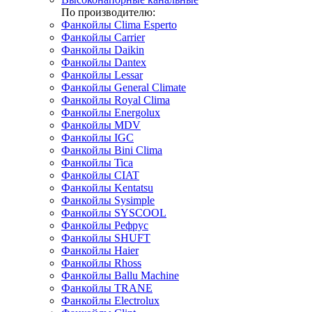
По производителю:
Фанкойлы Clima Esperto
Фанкойлы Carrier
Фанкойлы Daikin
Фанкойлы Dantex
Фанкойлы Lessar
Фанкойлы General Climate
Фанкойлы Royal Clima
Фанкойлы Energolux
Фанкойлы MDV
Фанкойлы IGC
Фанкойлы Bini Clima
Фанкойлы Tica
Фанкойлы CIAT
Фанкойлы Kentatsu
Фанкойлы Sysimple
Фанкойлы SYSCOOL
Фанкойлы Рефрус
Фанкойлы SHUFT
Фанкойлы Haier
Фанкойлы Rhoss
Фанкойлы Ballu Machine
Фанкойлы TRANE
Фанкойлы Electrolux