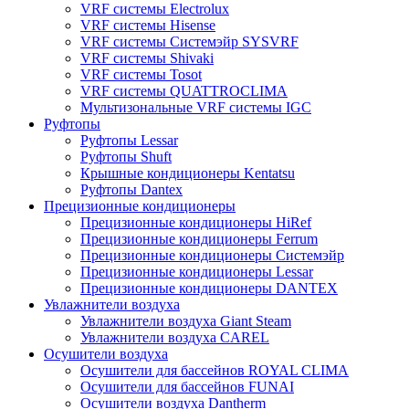
VRF системы Electrolux
VRF системы Hisense
VRF системы Системэйр SYSVRF
VRF системы Shivaki
VRF системы Tosot
VRF системы QUATTROCLIMA
Мультизональные VRF системы IGC
Руфтопы
Руфтопы Lessar
Руфтопы Shuft
Крышные кондиционеры Kentatsu
Руфтопы Dantex
Прецизионные кондиционеры
Прецизионные кондиционеры HiRef
Прецизионные кондиционеры Ferrum
Прецизионные кондиционеры Системэйр
Прецизионные кондиционеры Lessar
Прецизионные кондиционеры DANTEX
Увлажнители воздуха
Увлажнители воздуха Giant Steam
Увлажнители воздуха CAREL
Осушители воздуха
Осушители для бассейнов ROYAL CLIMA
Осушители для бассейнов FUNAI
Осушители воздуха Dantherm