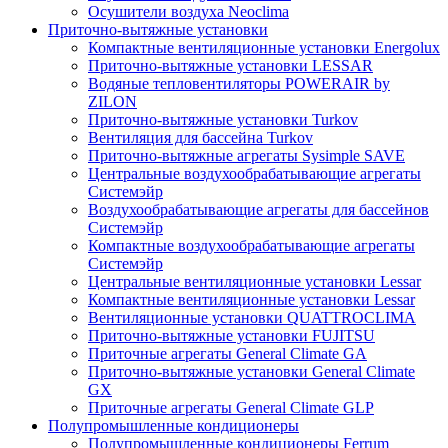
Осушители воздуха Neoclima
Приточно-вытяжные установки
Компактные вентиляционные установки Energolux
Приточно-вытяжные установки LESSAR
Водяные тепловентиляторы POWERAIR by
ZILON
Приточно-вытяжные установки Turkov
Вентиляция для бассейна Turkov
Приточно-вытяжные агрегаты Sysimple SAVE
Центральные воздухообрабатывающие агрегаты
Системэйр
Воздухообрабатывающие агрегаты для бассейнов
Системэйр
Компактные воздухообрабатывающие агрегаты
Системэйр
Центральные вентиляционные установки Lessar
Компактные вентиляционные установки Lessar
Вентиляционные установки QUATTROCLIMA
Приточно-вытяжные установки FUJITSU
Приточные агрегаты General Climate GA
Приточно-вытяжные установки General Climate
GX
Приточные агрегаты General Climate GLP
Полупромышленные кондиционеры
Полупромышленные кондиционеры Ferrum