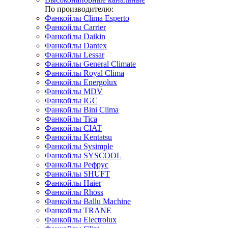
По производителю:
Фанкойлы Clima Esperto
Фанкойлы Carrier
Фанкойлы Daikin
Фанкойлы Dantex
Фанкойлы Lessar
Фанкойлы General Climate
Фанкойлы Royal Clima
Фанкойлы Energolux
Фанкойлы MDV
Фанкойлы IGC
Фанкойлы Bini Clima
Фанкойлы Tica
Фанкойлы CIAT
Фанкойлы Kentatsu
Фанкойлы Sysimple
Фанкойлы SYSCOOL
Фанкойлы Рефрус
Фанкойлы SHUFT
Фанкойлы Haier
Фанкойлы Rhoss
Фанкойлы Ballu Machine
Фанкойлы TRANE
Фанкойлы Electrolux