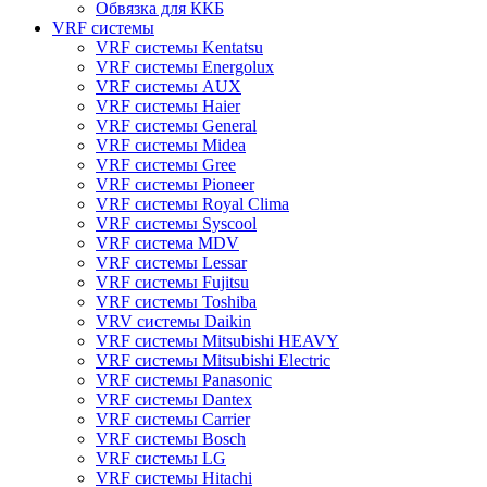
Обвязка для ККБ
VRF системы
VRF системы Kentatsu
VRF системы Energolux
VRF системы AUX
VRF системы Haier
VRF системы General
VRF системы Midea
VRF системы Gree
VRF системы Pioneer
VRF системы Royal Clima
VRF системы Syscool
VRF система MDV
VRF системы Lessar
VRF системы Fujitsu
VRF системы Toshiba
VRV системы Daikin
VRF системы Mitsubishi HEAVY
VRF системы Mitsubishi Electric
VRF системы Panasonic
VRF системы Dantex
VRF системы Carrier
VRF системы Bosch
VRF системы LG
VRF системы Hitachi