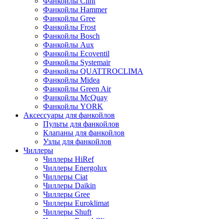
Фанкойлы Clint
Фанкойлы Hammer
Фанкойлы Gree
Фанкойлы Frost
Фанкойлы Bosch
Фанкойлы Aux
Фанкойлы Ecoventil
Фанкойлы Systemair
Фанкойлы QUATTROCLIMA
Фанкойлы Midea
Фанкойлы Green Air
Фанкойлы McQuay
Фанкойлы YORK
Аксессуары для фанкойлов
Пульты для фанкойлов
Клапаны для фанкойлов
Узлы для фанкойлов
Чиллеры
Чиллеры HiRef
Чиллеры Energolux
Чиллеры Ciat
Чиллеры Daikin
Чиллеры Gree
Чиллеры Euroklimat
Чиллеры Shuft