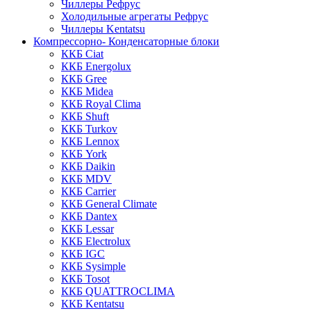
Чиллеры Рефрус
Холодильные агрегаты Рефрус
Чиллеры Kentatsu
Компрессорно- Конденсаторные блоки
ККБ Ciat
ККБ Energolux
ККБ Gree
ККБ Midea
ККБ Royal Clima
ККБ Shuft
ККБ Turkov
ККБ Lennox
ККБ York
ККБ Daikin
ККБ MDV
ККБ Carrier
ККБ General Climate
ККБ Dantex
ККБ Lessar
ККБ Electrolux
ККБ IGC
ККБ Sysimple
ККБ Tosot
ККБ QUATTROCLIMA
ККБ Kentatsu