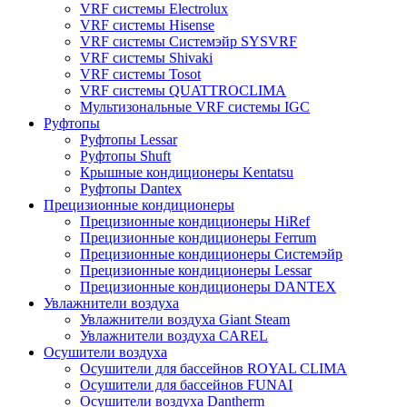
VRF системы Electrolux
VRF системы Hisense
VRF системы Системэйр SYSVRF
VRF системы Shivaki
VRF системы Tosot
VRF системы QUATTROCLIMA
Мультизональные VRF системы IGC
Руфтопы
Руфтопы Lessar
Руфтопы Shuft
Крышные кондиционеры Kentatsu
Руфтопы Dantex
Прецизионные кондиционеры
Прецизионные кондиционеры HiRef
Прецизионные кондиционеры Ferrum
Прецизионные кондиционеры Системэйр
Прецизионные кондиционеры Lessar
Прецизионные кондиционеры DANTEX
Увлажнители воздуха
Увлажнители воздуха Giant Steam
Увлажнители воздуха CAREL
Осушители воздуха
Осушители для бассейнов ROYAL CLIMA
Осушители для бассейнов FUNAI
Осушители воздуха Dantherm