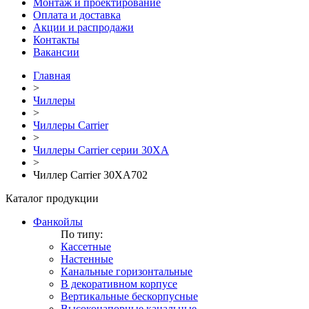
Монтаж и проектирование
Оплата и доставка
Акции и распродажи
Контакты
Вакансии
Главная
>
Чиллеры
>
Чиллеры Carrier
>
Чиллеры Carrier серии 30XA
>
Чиллер Carrier 30XA702
Каталог продукции
Фанкойлы
По типу:
Кассетные
Настенные
Канальные горизонтальные
В декоративном корпусе
Вертикальные бескорпусные
Высоконапорные канальные