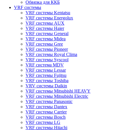
Обвязка для ККБ
VRF системы
VRF системы Kentatsu
VRF системы Energolux
VRF системы AUX
VRF системы Haier
VRF системы General
VRF системы Midea
VRF системы Gree
VRF системы Pioneer
VRF системы Royal Clima
VRF системы Syscool
VRF система MDV
VRF системы Lessar
VRF системы Fujitsu
VRF системы Toshiba
VRV системы Daikin
VRF системы Mitsubishi HEAVY
VRF системы Mitsubishi Electric
VRF системы Panasonic
VRF системы Dantex
VRF системы Carrier
VRF системы Bosch
VRF системы LG
VRF системы Hitachi