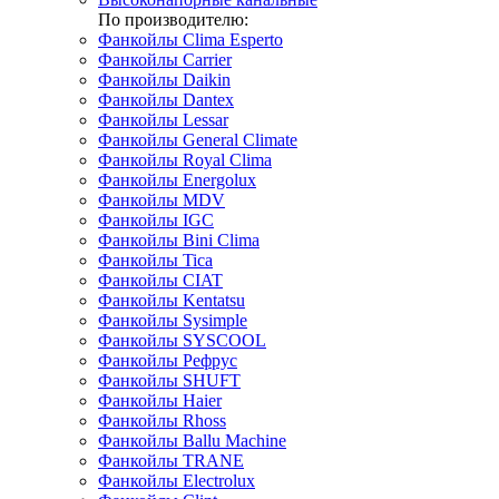
По производителю:
Фанкойлы Clima Esperto
Фанкойлы Carrier
Фанкойлы Daikin
Фанкойлы Dantex
Фанкойлы Lessar
Фанкойлы General Climate
Фанкойлы Royal Clima
Фанкойлы Energolux
Фанкойлы MDV
Фанкойлы IGC
Фанкойлы Bini Clima
Фанкойлы Tica
Фанкойлы CIAT
Фанкойлы Kentatsu
Фанкойлы Sysimple
Фанкойлы SYSCOOL
Фанкойлы Рефрус
Фанкойлы SHUFT
Фанкойлы Haier
Фанкойлы Rhoss
Фанкойлы Ballu Machine
Фанкойлы TRANE
Фанкойлы Electrolux