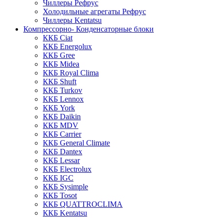
Чиллеры Рефрус
Холодильные агрегаты Рефрус
Чиллеры Kentatsu
Компрессорно- Конденсаторные блоки
ККБ Ciat
ККБ Energolux
ККБ Gree
ККБ Midea
ККБ Royal Clima
ККБ Shuft
ККБ Turkov
ККБ Lennox
ККБ York
ККБ Daikin
ККБ MDV
ККБ Carrier
ККБ General Climate
ККБ Dantex
ККБ Lessar
ККБ Electrolux
ККБ IGC
ККБ Sysimple
ККБ Tosot
ККБ QUATTROCLIMA
ККБ Kentatsu