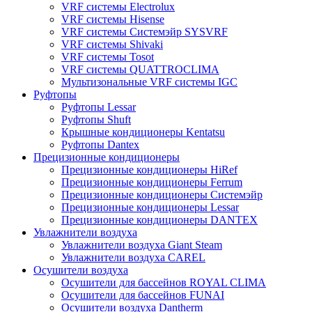
VRF системы Electrolux
VRF системы Hisense
VRF системы Системэйр SYSVRF
VRF системы Shivaki
VRF системы Tosot
VRF системы QUATTROCLIMA
Мультизональные VRF системы IGC
Руфтопы
Руфтопы Lessar
Руфтопы Shuft
Крышные кондиционеры Kentatsu
Руфтопы Dantex
Прецизионные кондиционеры
Прецизионные кондиционеры HiRef
Прецизионные кондиционеры Ferrum
Прецизионные кондиционеры Системэйр
Прецизионные кондиционеры Lessar
Прецизионные кондиционеры DANTEX
Увлажнители воздуха
Увлажнители воздуха Giant Steam
Увлажнители воздуха CAREL
Осушители воздуха
Осушители для бассейнов ROYAL CLIMA
Осушители для бассейнов FUNAI
Осушители воздуха Dantherm