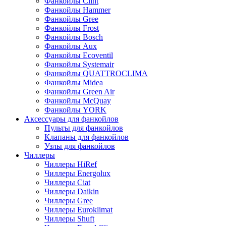
Фанкойлы Clint
Фанкойлы Hammer
Фанкойлы Gree
Фанкойлы Frost
Фанкойлы Bosch
Фанкойлы Aux
Фанкойлы Ecoventil
Фанкойлы Systemair
Фанкойлы QUATTROCLIMA
Фанкойлы Midea
Фанкойлы Green Air
Фанкойлы McQuay
Фанкойлы YORK
Аксессуары для фанкойлов
Пульты для фанкойлов
Клапаны для фанкойлов
Узлы для фанкойлов
Чиллеры
Чиллеры HiRef
Чиллеры Energolux
Чиллеры Ciat
Чиллеры Daikin
Чиллеры Gree
Чиллеры Euroklimat
Чиллеры Shuft