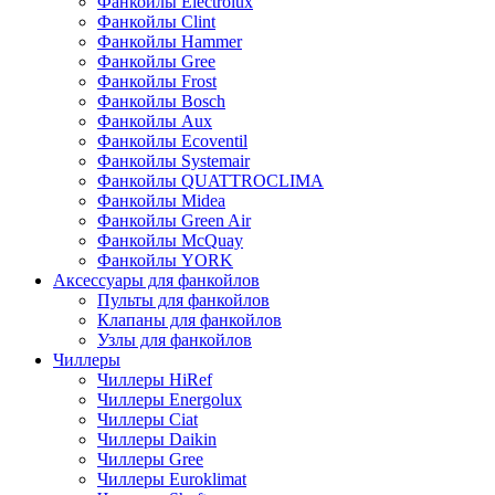
Фанкойлы Electrolux
Фанкойлы Clint
Фанкойлы Hammer
Фанкойлы Gree
Фанкойлы Frost
Фанкойлы Bosch
Фанкойлы Aux
Фанкойлы Ecoventil
Фанкойлы Systemair
Фанкойлы QUATTROCLIMA
Фанкойлы Midea
Фанкойлы Green Air
Фанкойлы McQuay
Фанкойлы YORK
Аксессуары для фанкойлов
Пульты для фанкойлов
Клапаны для фанкойлов
Узлы для фанкойлов
Чиллеры
Чиллеры HiRef
Чиллеры Energolux
Чиллеры Ciat
Чиллеры Daikin
Чиллеры Gree
Чиллеры Euroklimat