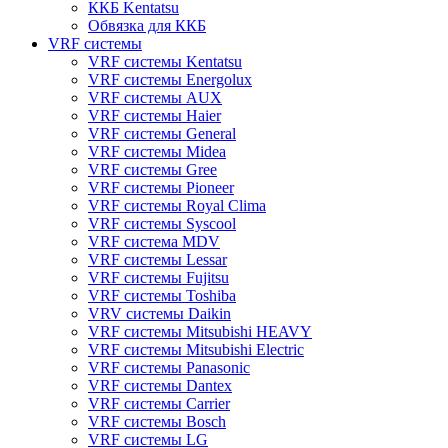
ККБ Kentatsu
Обвязка для ККБ
VRF системы
VRF системы Kentatsu
VRF системы Energolux
VRF системы AUX
VRF системы Haier
VRF системы General
VRF системы Midea
VRF системы Gree
VRF системы Pioneer
VRF системы Royal Clima
VRF системы Syscool
VRF система MDV
VRF системы Lessar
VRF системы Fujitsu
VRF системы Toshiba
VRV системы Daikin
VRF системы Mitsubishi HEAVY
VRF системы Mitsubishi Electric
VRF системы Panasonic
VRF системы Dantex
VRF системы Carrier
VRF системы Bosch
VRF системы LG