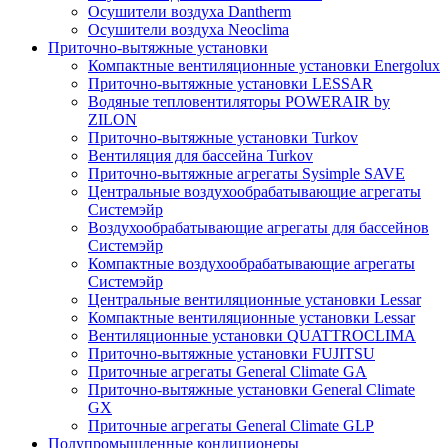
Осушители воздуха Dantherm
Осушители воздуха Neoclima
Приточно-вытяжные установки
Компактные вентиляционные установки Energolux
Приточно-вытяжные установки LESSAR
Водяные тепловентиляторы POWERAIR by
ZILON
Приточно-вытяжные установки Turkov
Вентиляция для бассейна Turkov
Приточно-вытяжные агрегаты Sysimple SAVE
Центральные воздухообрабатывающие агрегаты
Системэйр
Воздухообрабатывающие агрегаты для бассейнов
Системэйр
Компактные воздухообрабатывающие агрегаты
Системэйр
Центральные вентиляционные установки Lessar
Компактные вентиляционные установки Lessar
Вентиляционные установки QUATTROCLIMA
Приточно-вытяжные установки FUJITSU
Приточные агрегаты General Climate GA
Приточно-вытяжные установки General Climate
GX
Приточные агрегаты General Climate GLP
Полупромышленные кондиционеры