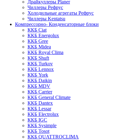
Драйкуллеры Planer
Чиллеры Рефрус
Холодильные агрегаты Рефрус
Чиллеры Kentatsu
Компрессорно- Конденсаторные блоки
ККБ Ciat
ККБ Energolux
ККБ Gree
ККБ Midea
ККБ Royal Clima
ККБ Shuft
ККБ Turkov
ККБ Lennox
ККБ York
ККБ Daikin
ККБ MDV
ККБ Carrier
ККБ General Climate
ККБ Dantex
ККБ Lessar
ККБ Electrolux
ККБ IGC
ККБ Sysimple
ККБ Tosot
ККБ QUATTROCLIMA