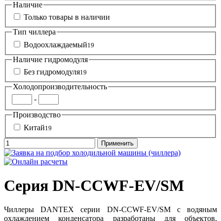
Наличие
Только товары в наличии
Тип чиллера
Водоохлаждаемый
19
Наличие гидромодуля
Без гидромодуля
19
Холодопроизводительность
-
Производство
Китай
19
Серия DN-CCWF-EV/SM
Чиллеры DANTEX серии DN-CCWF-EV/SM с водяным
охлаждением конденсатора разработаны для объектов,