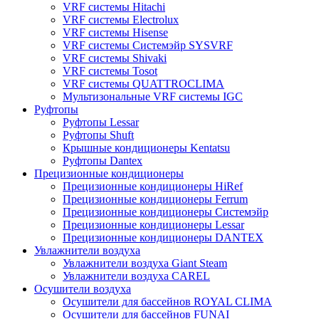
VRF системы Hitachi
VRF системы Electrolux
VRF системы Hisense
VRF системы Системэйр SYSVRF
VRF системы Shivaki
VRF системы Tosot
VRF системы QUATTROCLIMA
Мультизональные VRF системы IGC
Руфтопы
Руфтопы Lessar
Руфтопы Shuft
Крышные кондиционеры Kentatsu
Руфтопы Dantex
Прецизионные кондиционеры
Прецизионные кондиционеры HiRef
Прецизионные кондиционеры Ferrum
Прецизионные кондиционеры Системэйр
Прецизионные кондиционеры Lessar
Прецизионные кондиционеры DANTEX
Увлажнители воздуха
Увлажнители воздуха Giant Steam
Увлажнители воздуха CAREL
Осушители воздуха
Осушители для бассейнов ROYAL CLIMA
Осушители для бассейнов FUNAI