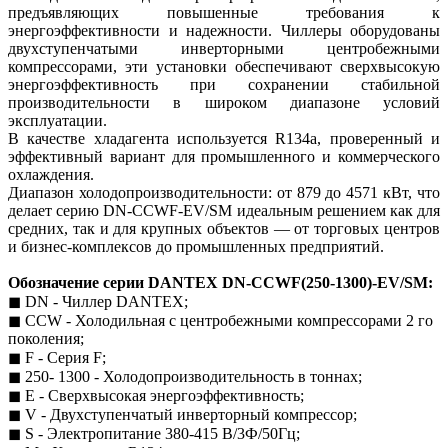
предъявляющих повышенные требования к
энергоэффективности и надежности.
Чиллеры оборудованы
двухступенчатыми инверторными центробежными
компрессорами, эти установки обеспечивают сверхвысокую
энергоэффективность при сохранении стабильной
производительности в широком диапазоне условий
эксплуатации.
В качестве хладагента используется R134a, проверенный и
эффективный вариант для промышленного и коммерческого
охлаждения.
Диапазон холодопроизводительности: от 879 до 4571 кВт, что
делает серию DN-CCWF-EV/SM идеальным решением как для
средних, так и для крупных объектов — от торговых центров
и бизнес-комплексов до промышленных предприятий.
Обозначение серии DANTEX DN-CCWF(250-1300)-EV/SM:
◼︎ DN - Чиллер DANTEX;
◼︎ CCW - Холодильная с центробежными компрессорами 2 го
поколения;
◼︎ F - Серия F;
◼︎ 250- 1300 - Холодопроизводительность в тоннах;
◼︎ E - Сверхвысокая энергоэффективность;
◼︎ V - Двухступенчатый инверторный компрессор;
◼︎ S - Электропитание 380-415 В/3Ф/50Гц;