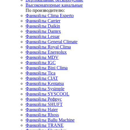
Высоконапорные канальные
По производителю:
Фанкойлы Clima Esperto
Фанкойлы Carrier
Фанкойлы Daikin
Фанкойлы Dantex
Фанкойлы Lessar
Фанкойлы General Climate
Фанкойлы Royal Clima
Фанкойлы Energolux
Фанкойлы MDV
Фанкойлы IGC
Фанкойлы Bini Clima
Фанкойлы Tica
Фанкойлы CIAT
Фанкойлы Kentatsu
Фанкойлы Sysimple
Фанкойлы SYSCOOL
Фанкойлы Рефрус
Фанкойлы SHUFT
Фанкойлы Haier
Фанкойлы Rhoss
Фанкойлы Ballu Machine
Фанкойлы TRANE