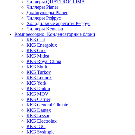
Чиллеры QUATTROCLIMA
Чиллеры Planer
Драйкуллеры Planer
Чиллеры Рефрус
Холодильные агрегаты Рефрус
Чиллеры Kentatsu
Компрессорно- Конденсаторные блоки
ККБ Ciat
ККБ Energolux
ККБ Gree
ККБ Midea
ККБ Royal Clima
ККБ Shuft
ККБ Turkov
ККБ Lennox
ККБ York
ККБ Daikin
ККБ MDV
ККБ Carrier
ККБ General Climate
ККБ Dantex
ККБ Lessar
ККБ Electrolux
ККБ IGC
ККБ Sysimple