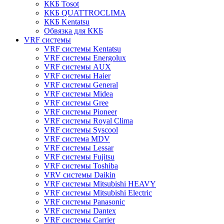
ККБ Tosot
ККБ QUATTROCLIMA
ККБ Kentatsu
Обвязка для ККБ
VRF системы
VRF системы Kentatsu
VRF системы Energolux
VRF системы AUX
VRF системы Haier
VRF системы General
VRF системы Midea
VRF системы Gree
VRF системы Pioneer
VRF системы Royal Clima
VRF системы Syscool
VRF система MDV
VRF системы Lessar
VRF системы Fujitsu
VRF системы Toshiba
VRV системы Daikin
VRF системы Mitsubishi HEAVY
VRF системы Mitsubishi Electric
VRF системы Panasonic
VRF системы Dantex
VRF системы Carrier