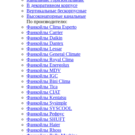
В декоративном корпусе
Вертикальные бескорпусные
Высоконапорные канальные
По производителю:
Фанкойлы Clima Esperto
Фанкойлы Carrier
Фанкойлы Daikin
Фанкойлы Dantex
Фанкойлы Lessar
Фанкойлы General Climate
Фанкойлы Royal Clima
Фанкойлы Energolux
Фанкойлы MDV
Фанкойлы IGC
Фанкойлы Bini Clima
Фанкойлы Tica
Фанкойлы CIAT
Фанкойлы Kentatsu
Фанкойлы Sysimple
Фанкойлы SYSCOOL
Фанкойлы Рефрус
Фанкойлы SHUFT
Фанкойлы Haier
Фанкойлы Rhoss