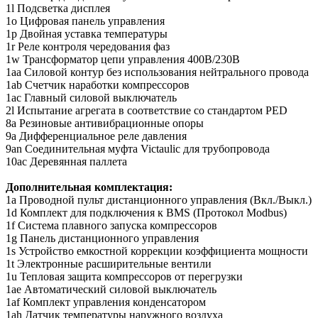
1l Подсветка дисплея
1o Цифровая панель управления
1p Двойная уставка температуры
1r Реле контроля чередования фаз
1w Трансформатор цепи управления 400В/230В
1aa Силовой контур без использования нейтрального провода
1ab Счетчик наработки компрессоров
1ac Главный силовой выключатель
2l Испытание агрегата в соответствие со стандартом PED
8a Резиновые антивибрационные опоры
9a Дифференциальное реле давления
9an Соединительная муфта Victauliс для трубопровода
10ac Деревянная паллета
Дополнительная комплектация:
1a Проводной пульт дистанционного управления (Вкл./Выкл.)
1d Комплект для подключения к BMS (Протокол Modbus)
1f Система плавного запуска компрессоров
1g Панель дистанционного управления
1s Устройство емкостной коррекции коэффициента мощности
1t Электронные расширительные вентили
1u Тепловая защита компрессоров от перегрузки
1ae Автоматический силовой выключатель
1af Комплект управления конденсатором
1ah Датчик температуры наружного воздуха