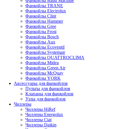
Фанкойлы Ballu Machine
Фанкойлы TRANE
Фанкойлы Electrolux
Фанкойлы Clint
Фанкойлы Hammer
Фанкойлы Gree
Фанкойлы Frost
Фанкойлы Bosch
Фанкойлы Aux
Фанкойлы Ecoventil
Фанкойлы Systemair
Фанкойлы QUATTROCLIMA
Фанкойлы Midea
Фанкойлы Green Air
Фанкойлы McQuay
Фанкойлы YORK
Аксессуары для фанкойлов
Пульты для фанкойлов
Клапаны для фанкойлов
Узлы для фанкойлов
Чиллеры
Чиллеры HiRef
Чиллеры Energolux
Чиллеры Ciat
Чиллеры Daikin