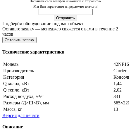
Напишите свой телефон и нажмите «Отправить».
Мы Вам перезвоним и предложим аналоги!
Подберём оборудование под ваш объект
Оставьте заявку — менеджер свяжется с вами в течение 2
часов
Оставить заявку
Технические характеристики
Модель
42NF16
Производитель
Carrier
Категория
Консоль
Q холод, кВт
1,44
Q тепло, кВт
2,02
Расход воздуха, м³/ч
331
Размеры (Д×Ш×В), мм
565×220
Масса, кг
13
Версия для печати
Описание