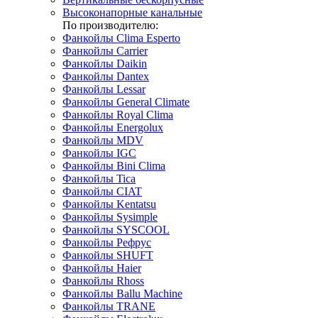
Высоконапорные канальные
По производителю:
Фанкойлы Clima Esperto
Фанкойлы Carrier
Фанкойлы Daikin
Фанкойлы Dantex
Фанкойлы Lessar
Фанкойлы General Climate
Фанкойлы Royal Clima
Фанкойлы Energolux
Фанкойлы MDV
Фанкойлы IGC
Фанкойлы Bini Clima
Фанкойлы Tica
Фанкойлы CIAT
Фанкойлы Kentatsu
Фанкойлы Sysimple
Фанкойлы SYSCOOL
Фанкойлы Рефрус
Фанкойлы SHUFT
Фанкойлы Haier
Фанкойлы Rhoss
Фанкойлы Ballu Machine
Фанкойлы TRANE