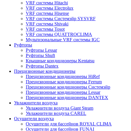
VRF системы Hitachi
VRF системы Electrolux
VRF системы Hisense
VRF системы Системэйр SYSVRF
VRF системы Shivaki
VRF системы Tosot
VRF системы QUATTROCLIMA
Мультизональные VRF системы IGC
Руфтопы
Руфтопы Lessar
Руфтопы Shuft
Крышные кондиционеры Kentatsu
Руфтопы Dantex
Прецизионные кондиционеры
Прецизионные кондиционеры HiRef
Прецизионные кондиционеры Ferrum
Прецизионные кондиционеры Системэйр
Прецизионные кондиционеры Lessar
Прецизионные кондиционеры DANTEX
Увлажнители воздуха
Увлажнители воздуха Giant Steam
Увлажнители воздуха CAREL
Осушители воздуха
Осушители для бассейнов ROYAL CLIMA
Осушители для бассейнов FUNAI