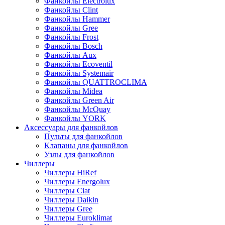
Фанкойлы Electrolux
Фанкойлы Clint
Фанкойлы Hammer
Фанкойлы Gree
Фанкойлы Frost
Фанкойлы Bosch
Фанкойлы Aux
Фанкойлы Ecoventil
Фанкойлы Systemair
Фанкойлы QUATTROCLIMA
Фанкойлы Midea
Фанкойлы Green Air
Фанкойлы McQuay
Фанкойлы YORK
Аксессуары для фанкойлов
Пульты для фанкойлов
Клапаны для фанкойлов
Узлы для фанкойлов
Чиллеры
Чиллеры HiRef
Чиллеры Energolux
Чиллеры Ciat
Чиллеры Daikin
Чиллеры Gree
Чиллеры Euroklimat