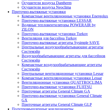
Осушители воздуха Dantherm
Осушители воздуха Neoclima
Приточно-вытяжные установки
Компактные вентиляционные установки Energolux
Приточно-вытяжные установки LESSAR
Водяные тепловентиляторы POWERAIR by
ZILON
Приточно-вытяжные установки Turkov
Вентиляция для бассейна Turkov
Приточно-вытяжные агрегаты Sysimple SAVE
Центральные воздухообрабатывающие агрегаты
Системэйр
Воздухообрабатывающие агрегаты для бассейнов
Системэйр
Компактные воздухообрабатывающие агрегаты
Системэйр
Центральные вентиляционные установки Lessar
Компактные вентиляционные установки Lessar
Вентиляционные установки QUATTROCLIMA
Приточно-вытяжные установки FUJITSU
Приточные агрегаты General Climate GA
Приточно-вытяжные установки General Climate
GX
Приточные агрегаты General Climate GLP
Полупромышленные кондиционеры