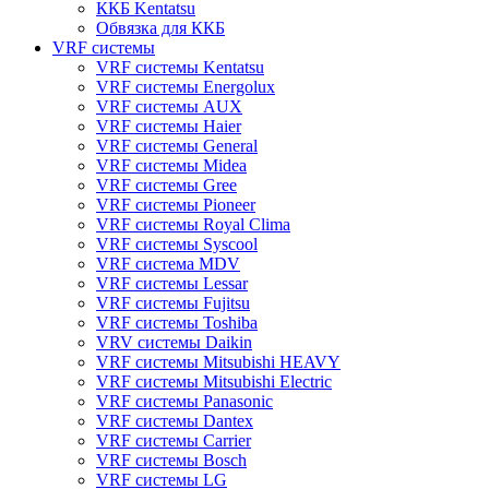
ККБ Kentatsu
Обвязка для ККБ
VRF системы
VRF системы Kentatsu
VRF системы Energolux
VRF системы AUX
VRF системы Haier
VRF системы General
VRF системы Midea
VRF системы Gree
VRF системы Pioneer
VRF системы Royal Clima
VRF системы Syscool
VRF система MDV
VRF системы Lessar
VRF системы Fujitsu
VRF системы Toshiba
VRV системы Daikin
VRF системы Mitsubishi HEAVY
VRF системы Mitsubishi Electric
VRF системы Panasonic
VRF системы Dantex
VRF системы Carrier
VRF системы Bosch
VRF системы LG