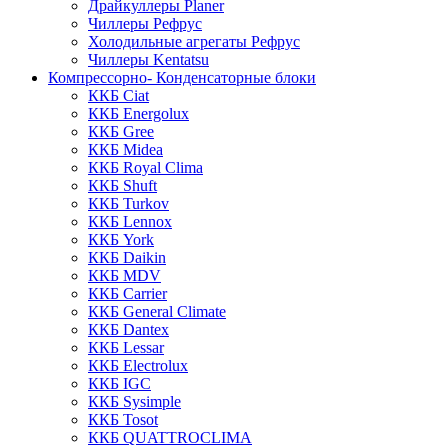
Драйкуллеры Planer
Чиллеры Рефрус
Холодильные агрегаты Рефрус
Чиллеры Kentatsu
Компрессорно- Конденсаторные блоки
ККБ Ciat
ККБ Energolux
ККБ Gree
ККБ Midea
ККБ Royal Clima
ККБ Shuft
ККБ Turkov
ККБ Lennox
ККБ York
ККБ Daikin
ККБ MDV
ККБ Carrier
ККБ General Climate
ККБ Dantex
ККБ Lessar
ККБ Electrolux
ККБ IGC
ККБ Sysimple
ККБ Tosot
ККБ QUATTROCLIMA