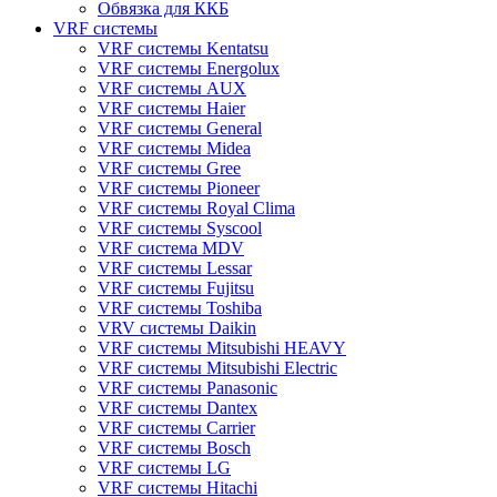
Обвязка для ККБ
VRF системы
VRF системы Kentatsu
VRF системы Energolux
VRF системы AUX
VRF системы Haier
VRF системы General
VRF системы Midea
VRF системы Gree
VRF системы Pioneer
VRF системы Royal Clima
VRF системы Syscool
VRF система MDV
VRF системы Lessar
VRF системы Fujitsu
VRF системы Toshiba
VRV системы Daikin
VRF системы Mitsubishi HEAVY
VRF системы Mitsubishi Electric
VRF системы Panasonic
VRF системы Dantex
VRF системы Carrier
VRF системы Bosch
VRF системы LG
VRF системы Hitachi