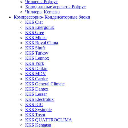
Чиллеры Рефрус
Холодильные агрегаты Рефрус
Чиллеры Kentatsu
Компрессорно- Конденсаторные блоки
ККБ Ciat
ККБ Energolux
ККБ Gree
ККБ Midea
ККБ Royal Clima
ККБ Shuft
ККБ Turkov
ККБ Lennox
ККБ York
ККБ Daikin
ККБ MDV
ККБ Carrier
ККБ General Climate
ККБ Dantex
ККБ Lessar
ККБ Electrolux
ККБ IGC
ККБ Sysimple
ККБ Tosot
ККБ QUATTROCLIMA
ККБ Kentatsu