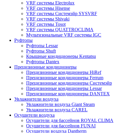
VRF системы Electrolux
VRF системы Hisense
VRF системы Системэйр SYSVRF
VRF системы Shivaki
VRF системы Tosot
VRF системы QUATTROCLIMA
Мультизональные VRF системы IGC
Руфтопы
Руфтопы Lessar
Руфтопы Shuft
Крышные кондиционеры Kentatsu
Руфтопы Dantex
Прецизионные кондиционеры
Прецизионные кондиционеры HiRef
Прецизионные кондиционеры Ferrum
Прецизионные кондиционеры Системэйр
Прецизионные кондиционеры Lessar
Прецизионные кондиционеры DANTEX
Увлажнители воздуха
Увлажнители воздуха Giant Steam
Увлажнители воздуха CAREL
Осушители воздуха
Осушители для бассейнов ROYAL CLIMA
Осушители для бассейнов FUNAI
Осушители воздуха Dantherm