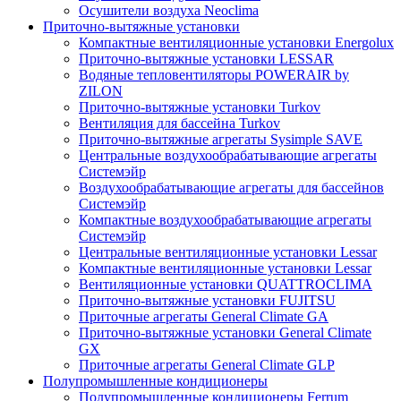
Осушители воздуха Neoclima
Приточно-вытяжные установки
Компактные вентиляционные установки Energolux
Приточно-вытяжные установки LESSAR
Водяные тепловентиляторы POWERAIR by
ZILON
Приточно-вытяжные установки Turkov
Вентиляция для бассейна Turkov
Приточно-вытяжные агрегаты Sysimple SAVE
Центральные воздухообрабатывающие агрегаты
Системэйр
Воздухообрабатывающие агрегаты для бассейнов
Системэйр
Компактные воздухообрабатывающие агрегаты
Системэйр
Центральные вентиляционные установки Lessar
Компактные вентиляционные установки Lessar
Вентиляционные установки QUATTROCLIMA
Приточно-вытяжные установки FUJITSU
Приточные агрегаты General Climate GA
Приточно-вытяжные установки General Climate
GX
Приточные агрегаты General Climate GLP
Полупромышленные кондиционеры
Полупромышленные кондиционеры Ferrum