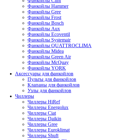
Фанкойлы Clint
Фанкойлы Hammer
Фанкойлы Gree
Фанкойлы Frost
Фанкойлы Bosch
Фанкойлы Aux
Фанкойлы Ecoventil
Фанкойлы Systemair
Фанкойлы QUATTROCLIMA
Фанкойлы Midea
Фанкойлы Green Air
Фанкойлы McQuay
Фанкойлы YORK
Аксессуары для фанкойлов
Пульты для фанкойлов
Клапаны для фанкойлов
Узлы для фанкойлов
Чиллеры
Чиллеры HiRef
Чиллеры Energolux
Чиллеры Ciat
Чиллеры Daikin
Чиллеры Gree
Чиллеры Euroklimat
Чиллеры Shuft