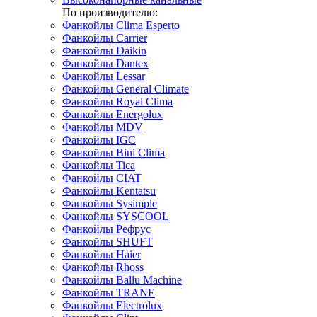
По производителю:
Фанкойлы Clima Esperto
Фанкойлы Carrier
Фанкойлы Daikin
Фанкойлы Dantex
Фанкойлы Lessar
Фанкойлы General Climate
Фанкойлы Royal Clima
Фанкойлы Energolux
Фанкойлы MDV
Фанкойлы IGC
Фанкойлы Bini Clima
Фанкойлы Tica
Фанкойлы CIAT
Фанкойлы Kentatsu
Фанкойлы Sysimple
Фанкойлы SYSCOOL
Фанкойлы Рефрус
Фанкойлы SHUFT
Фанкойлы Haier
Фанкойлы Rhoss
Фанкойлы Ballu Machine
Фанкойлы TRANE
Фанкойлы Electrolux