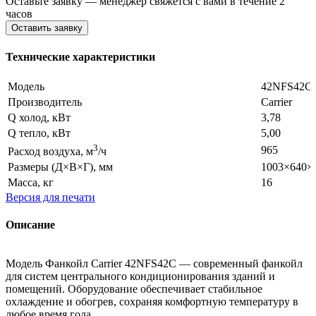
Оставьте заявку — менеджер свяжется с вами в течение 2
часов
Оставить заявку
Технические характеристики
Модель
42NFS42C
Производитель
Carrier
Q холод, кВт
3,78
Q тепло, кВт
5,00
3
965
Расход воздуха, м
/ч
Размеры (Д×В×Г), мм
1003×640×
Масса, кг
16
Версия для печати
Описание
Модель Фанкойл Carrier 42NFS42C — современный фанкойл
для систем центрального кондиционирования зданий и
помещений. Оборудование обеспечивает стабильное
охлаждение и обогрев, сохраняя комфортную температуру в
любое время года.