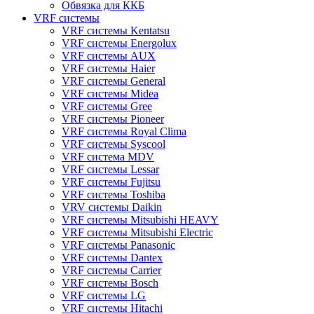
Обвязка для ККБ
VRF системы
VRF системы Kentatsu
VRF системы Energolux
VRF системы AUX
VRF системы Haier
VRF системы General
VRF системы Midea
VRF системы Gree
VRF системы Pioneer
VRF системы Royal Clima
VRF системы Syscool
VRF система MDV
VRF системы Lessar
VRF системы Fujitsu
VRF системы Toshiba
VRV системы Daikin
VRF системы Mitsubishi HEAVY
VRF системы Mitsubishi Electric
VRF системы Panasonic
VRF системы Dantex
VRF системы Carrier
VRF системы Bosch
VRF системы LG
VRF системы Hitachi