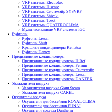
VRF системы Electrolux
VRF системы Hisense
VRF системы Системэйр SYSVRF
VRF системы Shivaki
VRF системы Tosot
VRF системы QUATTROCLIMA
Мультизональные VRF системы IGC
Руфтопы
Руфтопы Lessar
Руфтопы Shuft
Крышные кондиционеры Kentatsu
Руфтопы Dantex
Прецизионные кондиционеры
Прецизионные кондиционеры HiRef
Прецизионные кондиционеры Ferrum
Прецизионные кондиционеры Системэйр
Прецизионные кондиционеры Lessar
Прецизионные кондиционеры DANTEX
Увлажнители воздуха
Увлажнители воздуха Giant Steam
Увлажнители воздуха CAREL
Осушители воздуха
Осушители для бассейнов ROYAL CLIMA
Осушители для бассейнов FUNAI
Осушители воздуха Dantherm