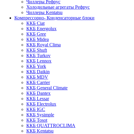
Чиллеры Рефрус
Холодильные агрегаты Рефрус
Чиллеры Kentatsu
Компрессорно- Конденсаторные блоки
ККБ Ciat
ККБ Energolux
ККБ Gree
ККБ Midea
ККБ Royal Clima
ККБ Shuft
ККБ Turkov
ККБ Lennox
ККБ York
ККБ Daikin
ККБ MDV
ККБ Carrier
ККБ General Climate
ККБ Dantex
ККБ Lessar
ККБ Electrolux
ККБ IGC
ККБ Sysimple
ККБ Tosot
ККБ QUATTROCLIMA
ККБ Kentatsu