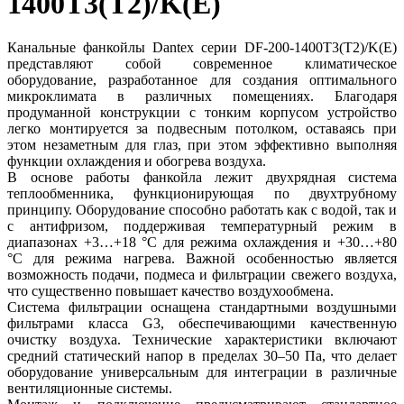
1400T3(T2)/K(E)
Канальные фанкойлы Dantex серии DF-200-1400T3(T2)/K(E)
представляют собой современное климатическое
оборудование, разработанное для создания оптимального
микроклимата в различных помещениях. Благодаря
продуманной конструкции с тонким корпусом устройство
легко монтируется за подвесным потолком, оставаясь при
этом незаметным для глаз, при этом эффективно выполняя
функции охлаждения и обогрева воздуха.
В основе работы фанкойла лежит двухрядная система
теплообменника, функционирующая по двухтрубному
принципу. Оборудование способно работать как с водой, так и
с антифризом, поддерживая температурный режим в
диапазонах +3…+18 °C для режима охлаждения и +30…+80
°C для режима нагрева. Важной особенностью является
возможность подачи, подмеса и фильтрации свежего воздуха,
что существенно повышает качество воздухообмена.
Система фильтрации оснащена стандартными воздушными
фильтрами класса G3, обеспечивающими качественную
очистку воздуха. Технические характеристики включают
средний статический напор в пределах 30–50 Па, что делает
оборудование универсальным для интеграции в различные
вентиляционные системы.