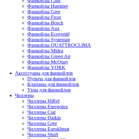
Фанкойлы Clint
Фанкойлы Hammer
Фанкойлы Gree
Фанкойлы Frost
Фанкойлы Bosch
Фанкойлы Aux
Фанкойлы Ecoventil
Фанкойлы Systemair
Фанкойлы QUATTROCLIMA
Фанкойлы Midea
Фанкойлы Green Air
Фанкойлы McQuay
Фанкойлы YORK
Аксессуары для фанкойлов
Пульты для фанкойлов
Клапаны для фанкойлов
Узлы для фанкойлов
Чиллеры
Чиллеры HiRef
Чиллеры Energolux
Чиллеры Ciat
Чиллеры Daikin
Чиллеры Gree
Чиллеры Euroklimat
Чиллеры Shuft