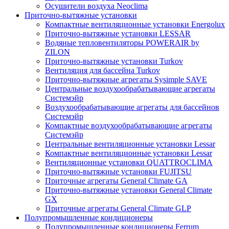
Осушители воздуха Neoclima
Приточно-вытяжные установки
Компактные вентиляционные установки Energolux
Приточно-вытяжные установки LESSAR
Водяные тепловентиляторы POWERAIR by
ZILON
Приточно-вытяжные установки Turkov
Вентиляция для бассейна Turkov
Приточно-вытяжные агрегаты Sysimple SAVE
Центральные воздухообрабатывающие агрегаты
Системэйр
Воздухообрабатывающие агрегаты для бассейнов
Системэйр
Компактные воздухообрабатывающие агрегаты
Системэйр
Центральные вентиляционные установки Lessar
Компактные вентиляционные установки Lessar
Вентиляционные установки QUATTROCLIMA
Приточно-вытяжные установки FUJITSU
Приточные агрегаты General Climate GA
Приточно-вытяжные установки General Climate
GX
Приточные агрегаты General Climate GLP
Полупромышленные кондиционеры
Полупромышленные кондиционеры Ferrum