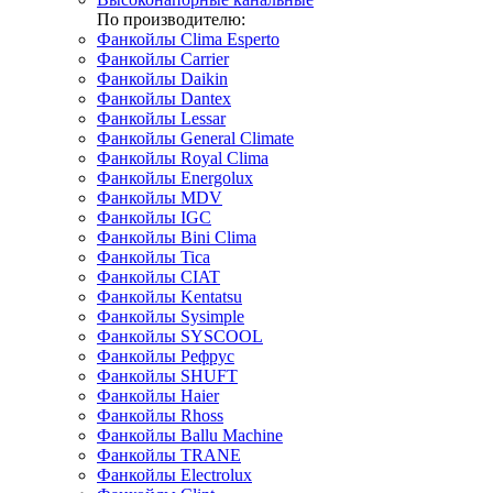
По производителю:
Фанкойлы Clima Esperto
Фанкойлы Carrier
Фанкойлы Daikin
Фанкойлы Dantex
Фанкойлы Lessar
Фанкойлы General Climate
Фанкойлы Royal Clima
Фанкойлы Energolux
Фанкойлы MDV
Фанкойлы IGC
Фанкойлы Bini Clima
Фанкойлы Tica
Фанкойлы CIAT
Фанкойлы Kentatsu
Фанкойлы Sysimple
Фанкойлы SYSCOOL
Фанкойлы Рефрус
Фанкойлы SHUFT
Фанкойлы Haier
Фанкойлы Rhoss
Фанкойлы Ballu Machine
Фанкойлы TRANE
Фанкойлы Electrolux