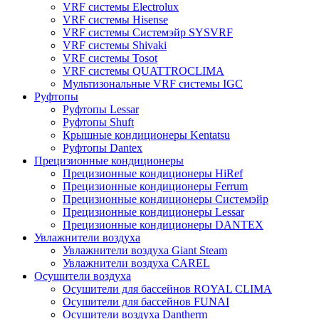
VRF системы Electrolux
VRF системы Hisense
VRF системы Системэйр SYSVRF
VRF системы Shivaki
VRF системы Tosot
VRF системы QUATTROCLIMA
Мультизональные VRF системы IGC
Руфтопы
Руфтопы Lessar
Руфтопы Shuft
Крышные кондиционеры Kentatsu
Руфтопы Dantex
Прецизионные кондиционеры
Прецизионные кондиционеры HiRef
Прецизионные кондиционеры Ferrum
Прецизионные кондиционеры Системэйр
Прецизионные кондиционеры Lessar
Прецизионные кондиционеры DANTEX
Увлажнители воздуха
Увлажнители воздуха Giant Steam
Увлажнители воздуха CAREL
Осушители воздуха
Осушители для бассейнов ROYAL CLIMA
Осушители для бассейнов FUNAI
Осушители воздуха Dantherm