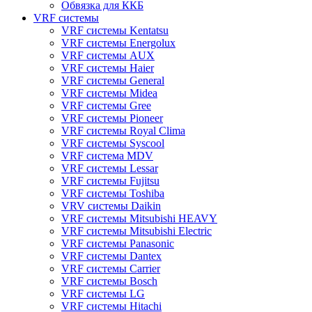
Обвязка для ККБ
VRF системы
VRF системы Kentatsu
VRF системы Energolux
VRF системы AUX
VRF системы Haier
VRF системы General
VRF системы Midea
VRF системы Gree
VRF системы Pioneer
VRF системы Royal Clima
VRF системы Syscool
VRF система MDV
VRF системы Lessar
VRF системы Fujitsu
VRF системы Toshiba
VRV системы Daikin
VRF системы Mitsubishi HEAVY
VRF системы Mitsubishi Electric
VRF системы Panasonic
VRF системы Dantex
VRF системы Carrier
VRF системы Bosch
VRF системы LG
VRF системы Hitachi