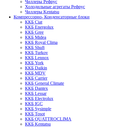
Чиллеры Рефрус
Холодильные агрегаты Рефрус
Чиллеры Kentatsu
Компрессорно- Конденсаторные блоки
ККБ Ciat
ККБ Energolux
ККБ Gree
ККБ Midea
ККБ Royal Clima
ККБ Shuft
ККБ Turkov
ККБ Lennox
ККБ York
ККБ Daikin
ККБ MDV
ККБ Carrier
ККБ General Climate
ККБ Dantex
ККБ Lessar
ККБ Electrolux
ККБ IGC
ККБ Sysimple
ККБ Tosot
ККБ QUATTROCLIMA
ККБ Kentatsu