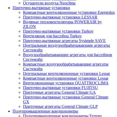
Осушители воздуха Neoclima
Приточно-вытяжные установки
Компактные вентиляционные установки Energolux
Приточно-вытяжные установки LESSAR
Водяные тепловентиляторы POWERAIR by
ZILON
Приточно-вытяжные установки Turkov
Вентиляция для бассейна Turkov
Приточно-вытяжные агрегаты Sysimple SAVE
Центральные воздухообрабатывающие агрегаты
Системэйр
Воздухообрабатывающие агрегаты для бассейнов
Системэйр
Компактные воздухообрабатывающие агрегаты
Системэйр
Центральные вентиляционные установки Lessar
Компактные вентиляционные установки Lessar
Вентиляционные установки QUATTROCLIMA
Приточно-вытяжные установки FUJITSU
Приточные агрегаты General Climate GA
Приточно-вытяжные установки General Climate
GX
Приточные агрегаты General Climate GLP
Полупромышленные кондиционеры
Полупромышленные кондиционеры Ferrum