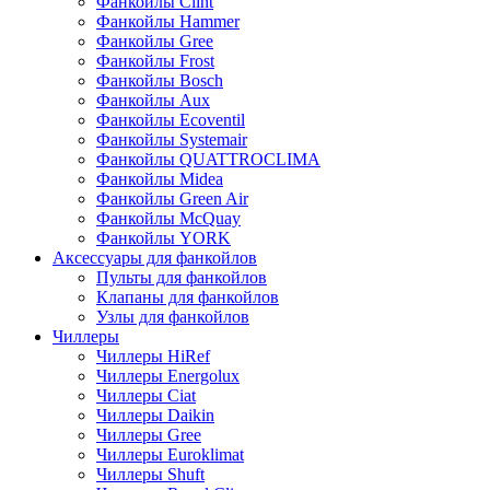
Фанкойлы Clint
Фанкойлы Hammer
Фанкойлы Gree
Фанкойлы Frost
Фанкойлы Bosch
Фанкойлы Aux
Фанкойлы Ecoventil
Фанкойлы Systemair
Фанкойлы QUATTROCLIMA
Фанкойлы Midea
Фанкойлы Green Air
Фанкойлы McQuay
Фанкойлы YORK
Аксессуары для фанкойлов
Пульты для фанкойлов
Клапаны для фанкойлов
Узлы для фанкойлов
Чиллеры
Чиллеры HiRef
Чиллеры Energolux
Чиллеры Ciat
Чиллеры Daikin
Чиллеры Gree
Чиллеры Euroklimat
Чиллеры Shuft