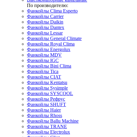
По производителю:
Фанкойлы Clima Esperto
Фанкойлы Carrier
Фанкойлы Daikin
Фанкойлы Dantex
Фанкойлы Lessar
Фанкойлы General Climate
Фанкойлы Royal Clima
Фанкойлы Energolux
Фанкойлы MDV
Фанкойлы IGC
Фанкойлы Bini Clima
Фанкойлы Tica
Фанкойлы CIAT
Фанкойлы Kentatsu
Фанкойлы Sysimple
Фанкойлы SYSCOOL
Фанкойлы Рефрус
Фанкойлы SHUFT
Фанкойлы Haier
Фанкойлы Rhoss
Фанкойлы Ballu Machine
Фанкойлы TRANE
Фанкойлы Electrolux