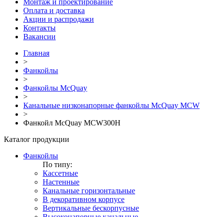
Монтаж и проектирование
Оплата и доставка
Акции и распродажи
Контакты
Вакансии
Главная
>
Фанкойлы
>
Фанкойлы McQuay
>
Канальные низконапорные фанкойлы McQuay MCW
>
Фанкойл McQuay MCW300H
Каталог продукции
Фанкойлы
По типу:
Кассетные
Настенные
Канальные горизонтальные
В декоративном корпусе
Вертикальные бескорпусные
Высоконапорные канальные