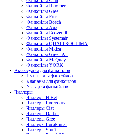
Фанкойлы Clint
Фанкойлы Hammer
Фанкойлы Gree
Фанкойлы Frost
Фанкойлы Bosch
Фанкойлы Aux
Фанкойлы Ecoventil
Фанкойлы Systemair
Фанкойлы QUATTROCLIMA
Фанкойлы Midea
Фанкойлы Green Air
Фанкойлы McQuay
Фанкойлы YORK
Аксессуары для фанкойлов
Пульты для фанкойлов
Клапаны для фанкойлов
Узлы для фанкойлов
Чиллеры
Чиллеры HiRef
Чиллеры Energolux
Чиллеры Ciat
Чиллеры Daikin
Чиллеры Gree
Чиллеры Euroklimat
Чиллеры Shuft