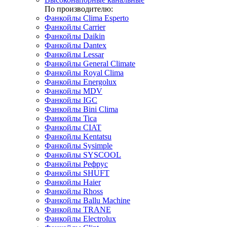
По производителю:
Фанкойлы Clima Esperto
Фанкойлы Carrier
Фанкойлы Daikin
Фанкойлы Dantex
Фанкойлы Lessar
Фанкойлы General Climate
Фанкойлы Royal Clima
Фанкойлы Energolux
Фанкойлы MDV
Фанкойлы IGC
Фанкойлы Bini Clima
Фанкойлы Tica
Фанкойлы CIAT
Фанкойлы Kentatsu
Фанкойлы Sysimple
Фанкойлы SYSCOOL
Фанкойлы Рефрус
Фанкойлы SHUFT
Фанкойлы Haier
Фанкойлы Rhoss
Фанкойлы Ballu Machine
Фанкойлы TRANE
Фанкойлы Electrolux