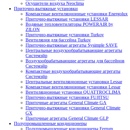
Осушители воздуха Neoclima
Приточно-вытяжные установки
Компактные вентиляционные установки Energolux
Приточно-вытяжные установки LESSAR
Водяные тепловентиляторы POWERAIR by
ZILON
Приточно-вытяжные установки Turkov
Вентиляция для бассейна Turkov
Приточно-вытяжные агрегаты Sysimple SAVE
Центральные воздухообрабатывающие агрегаты
Системэйр
Воздухообрабатывающие агрегаты для бассейнов
Системэйр
Компактные воздухообрабатывающие агрегаты
Системэйр
Центральные вентиляционные установки Lessar
Компактные вентиляционные установки Lessar
Вентиляционные установки QUATTROCLIMA
Приточно-вытяжные установки FUJITSU
Приточные агрегаты General Climate GA
Приточно-вытяжные установки General Climate
GX
Приточные агрегаты General Climate GLP
Полупромышленные кондиционеры
Полупромышленные кондиционеры Ferrum