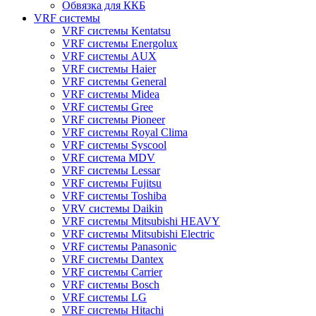
Обвязка для ККБ
VRF системы
VRF системы Kentatsu
VRF системы Energolux
VRF системы AUX
VRF системы Haier
VRF системы General
VRF системы Midea
VRF системы Gree
VRF системы Pioneer
VRF системы Royal Clima
VRF системы Syscool
VRF система MDV
VRF системы Lessar
VRF системы Fujitsu
VRF системы Toshiba
VRV системы Daikin
VRF системы Mitsubishi HEAVY
VRF системы Mitsubishi Electric
VRF системы Panasonic
VRF системы Dantex
VRF системы Carrier
VRF системы Bosch
VRF системы LG
VRF системы Hitachi