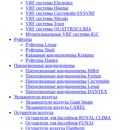
VRF системы Electrolux
VRF системы Hisense
VRF системы Системэйр SYSVRF
VRF системы Shivaki
VRF системы Tosot
VRF системы QUATTROCLIMA
Мультизональные VRF системы IGC
Руфтопы
Руфтопы Lessar
Руфтопы Shuft
Крышные кондиционеры Kentatsu
Руфтопы Dantex
Прецизионные кондиционеры
Прецизионные кондиционеры HiRef
Прецизионные кондиционеры Ferrum
Прецизионные кондиционеры Системэйр
Прецизионные кондиционеры Lessar
Прецизионные кондиционеры DANTEX
Увлажнители воздуха
Увлажнители воздуха Giant Steam
Увлажнители воздуха CAREL
Осушители воздуха
Осушители для бассейнов ROYAL CLIMA
Осушители для бассейнов FUNAI
Осушители воздуха Dantherm