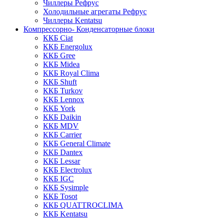
Чиллеры Рефрус
Холодильные агрегаты Рефрус
Чиллеры Kentatsu
Компрессорно- Конденсаторные блоки
ККБ Ciat
ККБ Energolux
ККБ Gree
ККБ Midea
ККБ Royal Clima
ККБ Shuft
ККБ Turkov
ККБ Lennox
ККБ York
ККБ Daikin
ККБ MDV
ККБ Carrier
ККБ General Climate
ККБ Dantex
ККБ Lessar
ККБ Electrolux
ККБ IGC
ККБ Sysimple
ККБ Tosot
ККБ QUATTROCLIMA
ККБ Kentatsu