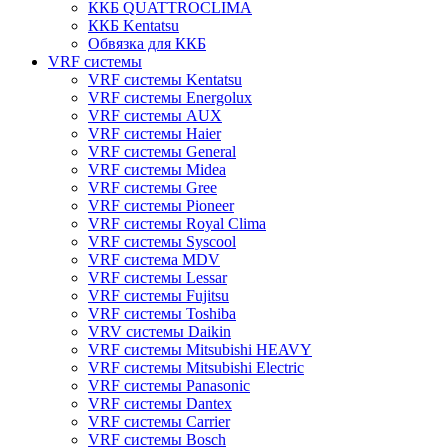
ККБ QUATTROCLIMA
ККБ Kentatsu
Обвязка для ККБ
VRF системы
VRF системы Kentatsu
VRF системы Energolux
VRF системы AUX
VRF системы Haier
VRF системы General
VRF системы Midea
VRF системы Gree
VRF системы Pioneer
VRF системы Royal Clima
VRF системы Syscool
VRF система MDV
VRF системы Lessar
VRF системы Fujitsu
VRF системы Toshiba
VRV системы Daikin
VRF системы Mitsubishi HEAVY
VRF системы Mitsubishi Electric
VRF системы Panasonic
VRF системы Dantex
VRF системы Carrier
VRF системы Bosch