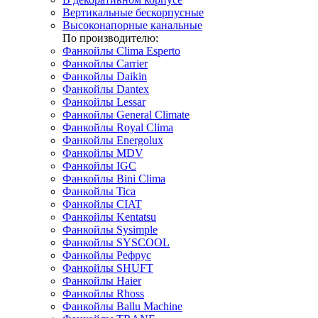
Вертикальные бескорпусные
Высоконапорные канальные
По производителю:
Фанкойлы Clima Esperto
Фанкойлы Carrier
Фанкойлы Daikin
Фанкойлы Dantex
Фанкойлы Lessar
Фанкойлы General Climate
Фанкойлы Royal Clima
Фанкойлы Energolux
Фанкойлы MDV
Фанкойлы IGC
Фанкойлы Bini Clima
Фанкойлы Tica
Фанкойлы CIAT
Фанкойлы Kentatsu
Фанкойлы Sysimple
Фанкойлы SYSCOOL
Фанкойлы Рефрус
Фанкойлы SHUFT
Фанкойлы Haier
Фанкойлы Rhoss
Фанкойлы Ballu Machine