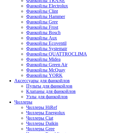
Фанкойлы TRANE
Фанкойлы Electrolux
Фанкойлы Clint
Фанкойлы Hammer
Фанкойлы Gree
Фанкойлы Frost
Фанкойлы Bosch
Фанкойлы Aux
Фанкойлы Ecoventil
Фанкойлы Systemair
Фанкойлы QUATTROCLIMA
Фанкойлы Midea
Фанкойлы Green Air
Фанкойлы McQuay
Фанкойлы YORK
Аксессуары для фанкойлов
Пульты для фанкойлов
Клапаны для фанкойлов
Узлы для фанкойлов
Чиллеры
Чиллеры HiRef
Чиллеры Energolux
Чиллеры Ciat
Чиллеры Daikin
Чиллеры Gree