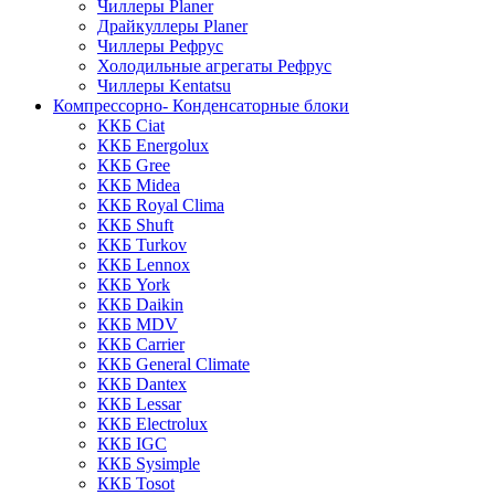
Чиллеры Planer
Драйкуллеры Planer
Чиллеры Рефрус
Холодильные агрегаты Рефрус
Чиллеры Kentatsu
Компрессорно- Конденсаторные блоки
ККБ Ciat
ККБ Energolux
ККБ Gree
ККБ Midea
ККБ Royal Clima
ККБ Shuft
ККБ Turkov
ККБ Lennox
ККБ York
ККБ Daikin
ККБ MDV
ККБ Carrier
ККБ General Climate
ККБ Dantex
ККБ Lessar
ККБ Electrolux
ККБ IGC
ККБ Sysimple
ККБ Tosot