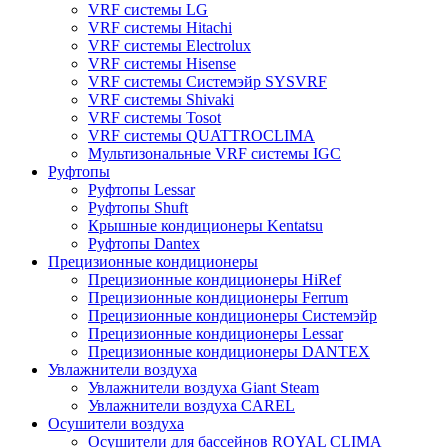
VRF системы LG
VRF системы Hitachi
VRF системы Electrolux
VRF системы Hisense
VRF системы Системэйр SYSVRF
VRF системы Shivaki
VRF системы Tosot
VRF системы QUATTROCLIMA
Мультизональные VRF системы IGC
Руфтопы
Руфтопы Lessar
Руфтопы Shuft
Крышные кондиционеры Kentatsu
Руфтопы Dantex
Прецизионные кондиционеры
Прецизионные кондиционеры HiRef
Прецизионные кондиционеры Ferrum
Прецизионные кондиционеры Системэйр
Прецизионные кондиционеры Lessar
Прецизионные кондиционеры DANTEX
Увлажнители воздуха
Увлажнители воздуха Giant Steam
Увлажнители воздуха CAREL
Осушители воздуха
Осушители для бассейнов ROYAL CLIMA