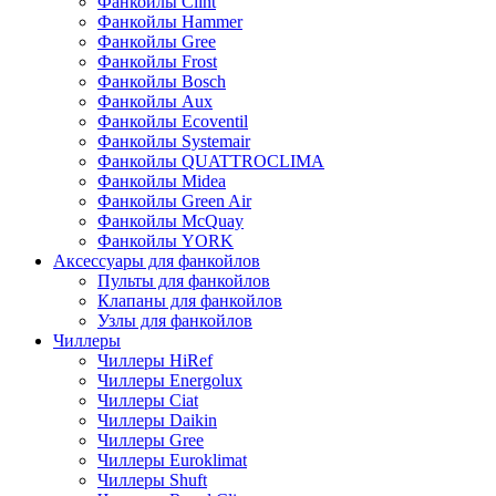
Фанкойлы Clint
Фанкойлы Hammer
Фанкойлы Gree
Фанкойлы Frost
Фанкойлы Bosch
Фанкойлы Aux
Фанкойлы Ecoventil
Фанкойлы Systemair
Фанкойлы QUATTROCLIMA
Фанкойлы Midea
Фанкойлы Green Air
Фанкойлы McQuay
Фанкойлы YORK
Аксессуары для фанкойлов
Пульты для фанкойлов
Клапаны для фанкойлов
Узлы для фанкойлов
Чиллеры
Чиллеры HiRef
Чиллеры Energolux
Чиллеры Ciat
Чиллеры Daikin
Чиллеры Gree
Чиллеры Euroklimat
Чиллеры Shuft