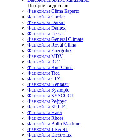
По производителю:
Фанкойлы Clima Esperto
Фанкойлы Carrier
Фанкойлы Daikin
Фанкойлы Dantex
Фанкойлы Lessar
Фанкойлы General Climate
Фанкойлы Royal Clima
Фанкойлы Energolux
Фанкойлы MDV
Фанкойлы IGC
Фанкойлы Bini Clima
Фанкойлы Tica
Фанкойлы CIAT
Фанкойлы Kentatsu
Фанкойлы Sysimple
Фанкойлы SYSCOOL
Фанкойлы Рефрус
Фанкойлы SHUFT
Фанкойлы Haier
Фанкойлы Rhoss
Фанкойлы Ballu Machine
Фанкойлы TRANE
Фанкойлы Electrolux