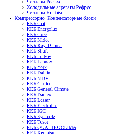
Чиллеры Рефрус
Холодильные агрегаты Рефрус
Чиллеры Kentatsu
Компрессорно- Конденсаторные блоки
ККБ Ciat
ККБ Energolux
ККБ Gree
ККБ Midea
ККБ Royal Clima
ККБ Shuft
ККБ Turkov
ККБ Lennox
ККБ York
ККБ Daikin
ККБ MDV
ККБ Carrier
ККБ General Climate
ККБ Dantex
ККБ Lessar
ККБ Electrolux
ККБ IGC
ККБ Sysimple
ККБ Tosot
ККБ QUATTROCLIMA
ККБ Kentatsu