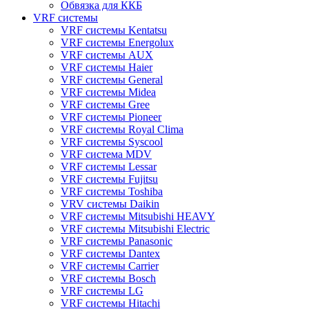
Обвязка для ККБ
VRF системы
VRF системы Kentatsu
VRF системы Energolux
VRF системы AUX
VRF системы Haier
VRF системы General
VRF системы Midea
VRF системы Gree
VRF системы Pioneer
VRF системы Royal Clima
VRF системы Syscool
VRF система MDV
VRF системы Lessar
VRF системы Fujitsu
VRF системы Toshiba
VRV системы Daikin
VRF системы Mitsubishi HEAVY
VRF системы Mitsubishi Electric
VRF системы Panasonic
VRF системы Dantex
VRF системы Carrier
VRF системы Bosch
VRF системы LG
VRF системы Hitachi