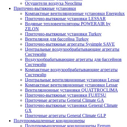
Осушители воздуха Neoclima
Приточно-вытяжные установки
Компактные вентиляционные установки Energolux
Приточно-вытяжные установки LESSAR
Водяные тепловентиляторы POWERAIR by
ZILON
Приточно-вытяжные установки Turkov
Вентиляция для бассейна Turkov
Приточно-вытяжные агрегаты Sysimple SAVE
Центральные воздухообрабатывающие агрегаты
Системэйр
Воздухообрабатывающие агрегаты для бассейнов
Системэйр
Компактные воздухообрабатывающие агрегаты
Системэйр
Центральные вентиляционные установки Lessar
Компактные вентиляционные установки Lessar
Вентиляционные установки QUATTROCLIMA
Приточно-вытяжные установки FUJITSU
Приточные агрегаты General Climate GA
Приточно-вытяжные установки General Climate
GX
Приточные агрегаты General Climate GLP
Полупромышленные кондиционеры
Полупромышленные кондиционеры Ferrum