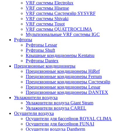
VRF системы Electrolux
VRF системы Hisense
VRF системы Системэйр SYSVRF
VRF системы Shivaki
VRF системы Tosot
VRF системы QUATTROCLIMA
Мультизональные VRF системы IGC
Руфтопы
Руфтопы Lessar
Руфтопы Shuft
Крышные кондиционеры Kentatsu
Руфтопы Dantex
Прецизионные кондиционеры
Прецизионные кондиционеры HiRef
Прецизионные кондиционеры Ferrum
Прецизионные кондиционеры Системэйр
Прецизионные кондиционеры Lessar
Прецизионные кондиционеры DANTEX
Увлажнители воздуха
Увлажнители воздуха Giant Steam
Увлажнители воздуха CAREL
Осушители воздуха
Осушители для бассейнов ROYAL CLIMA
Осушители для бассейнов FUNAI
Осушители воздуха Dantherm