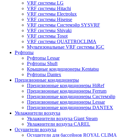
VRF системы LG
VRF системы Hitachi
VRF системы Electrolux
VRF системы Hisense
VRF системы Системэйр SYSVRF
VRF системы Shivaki
VRF системы Tosot
VRF системы QUATTROCLIMA
Мультизональные VRF системы IGC
Руфтопы
Руфтопы Lessar
Руфтопы Shuft
Крышные кондиционеры Kentatsu
Руфтопы Dantex
Прецизионные кондиционеры
Прецизионные кондиционеры HiRef
Прецизионные кондиционеры Ferrum
Прецизионные кондиционеры Системэйр
Прецизионные кондиционеры Lessar
Прецизионные кондиционеры DANTEX
Увлажнители воздуха
Увлажнители воздуха Giant Steam
Увлажнители воздуха CAREL
Осушители воздуха
Осушители для бассейнов ROYAL CLIMA