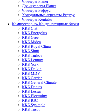
Чиллеры Planer
Драйкуллеры Planer
Чиллеры Рефрус
Холодильные агрегаты Рефрус
Чиллеры Kentatsu
Компрессорно- Конденсаторные блоки
ККБ Ciat
ККБ Energolux
ККБ Gree
ККБ Midea
ККБ Royal Clima
ККБ Shuft
ККБ Turkov
ККБ Lennox
ККБ York
ККБ Daikin
ККБ MDV
ККБ Carrier
ККБ General Climate
ККБ Dantex
ККБ Lessar
ККБ Electrolux
ККБ IGC
ККБ Sysimple
ККБ Tosot