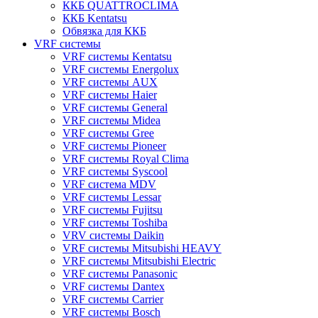
ККБ QUATTROCLIMA
ККБ Kentatsu
Обвязка для ККБ
VRF системы
VRF системы Kentatsu
VRF системы Energolux
VRF системы AUX
VRF системы Haier
VRF системы General
VRF системы Midea
VRF системы Gree
VRF системы Pioneer
VRF системы Royal Clima
VRF системы Syscool
VRF система MDV
VRF системы Lessar
VRF системы Fujitsu
VRF системы Toshiba
VRV системы Daikin
VRF системы Mitsubishi HEAVY
VRF системы Mitsubishi Electric
VRF системы Panasonic
VRF системы Dantex
VRF системы Carrier
VRF системы Bosch