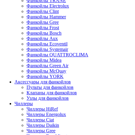
Фанкойлы TRANE
Фанкойлы Electrolux
Фанкойлы Clint
Фанкойлы Hammer
Фанкойлы Gree
Фанкойлы Frost
Фанкойлы Bosch
Фанкойлы Aux
Фанкойлы Ecoventil
Фанкойлы Systemair
Фанкойлы QUATTROCLIMA
Фанкойлы Midea
Фанкойлы Green Air
Фанкойлы McQuay
Фанкойлы YORK
Аксессуары для фанкойлов
Пульты для фанкойлов
Клапаны для фанкойлов
Узлы для фанкойлов
Чиллеры
Чиллеры HiRef
Чиллеры Energolux
Чиллеры Ciat
Чиллеры Daikin
Чиллеры Gree