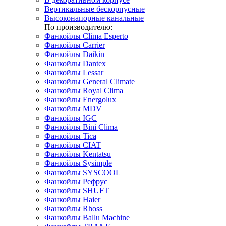
Вертикальные бескорпусные
Высоконапорные канальные
По производителю:
Фанкойлы Clima Esperto
Фанкойлы Carrier
Фанкойлы Daikin
Фанкойлы Dantex
Фанкойлы Lessar
Фанкойлы General Climate
Фанкойлы Royal Clima
Фанкойлы Energolux
Фанкойлы MDV
Фанкойлы IGC
Фанкойлы Bini Clima
Фанкойлы Tica
Фанкойлы CIAT
Фанкойлы Kentatsu
Фанкойлы Sysimple
Фанкойлы SYSCOOL
Фанкойлы Рефрус
Фанкойлы SHUFT
Фанкойлы Haier
Фанкойлы Rhoss
Фанкойлы Ballu Machine