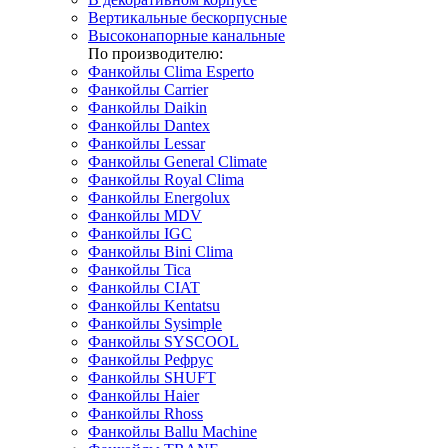
Вертикальные бескорпусные
Высоконапорные канальные
По производителю:
Фанкойлы Clima Esperto
Фанкойлы Carrier
Фанкойлы Daikin
Фанкойлы Dantex
Фанкойлы Lessar
Фанкойлы General Climate
Фанкойлы Royal Clima
Фанкойлы Energolux
Фанкойлы MDV
Фанкойлы IGC
Фанкойлы Bini Clima
Фанкойлы Tica
Фанкойлы CIAT
Фанкойлы Kentatsu
Фанкойлы Sysimple
Фанкойлы SYSCOOL
Фанкойлы Рефрус
Фанкойлы SHUFT
Фанкойлы Haier
Фанкойлы Rhoss
Фанкойлы Ballu Machine