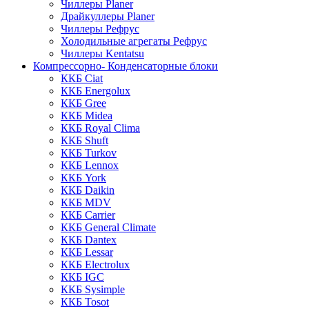
Чиллеры Planer
Драйкуллеры Planer
Чиллеры Рефрус
Холодильные агрегаты Рефрус
Чиллеры Kentatsu
Компрессорно- Конденсаторные блоки
ККБ Ciat
ККБ Energolux
ККБ Gree
ККБ Midea
ККБ Royal Clima
ККБ Shuft
ККБ Turkov
ККБ Lennox
ККБ York
ККБ Daikin
ККБ MDV
ККБ Carrier
ККБ General Climate
ККБ Dantex
ККБ Lessar
ККБ Electrolux
ККБ IGC
ККБ Sysimple
ККБ Tosot