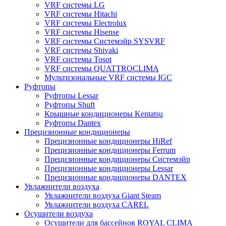
VRF системы LG
VRF системы Hitachi
VRF системы Electrolux
VRF системы Hisense
VRF системы Системэйр SYSVRF
VRF системы Shivaki
VRF системы Tosot
VRF системы QUATTROCLIMA
Мультизональные VRF системы IGC
Руфтопы
Руфтопы Lessar
Руфтопы Shuft
Крышные кондиционеры Kentatsu
Руфтопы Dantex
Прецизионные кондиционеры
Прецизионные кондиционеры HiRef
Прецизионные кондиционеры Ferrum
Прецизионные кондиционеры Системэйр
Прецизионные кондиционеры Lessar
Прецизионные кондиционеры DANTEX
Увлажнители воздуха
Увлажнители воздуха Giant Steam
Увлажнители воздуха CAREL
Осушители воздуха
Осушители для бассейнов ROYAL CLIMA