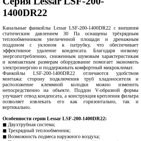
Серия Lessar LSF-200-
1400DR22
Канальные фанкойлы Lessar LSF-200-1400DR22 с внешним
статическим давлением 30 Па оснащены трёхрядным
теплообменником увеличенной площади и дренажным
поддоном с уклоном к патрубку, что обеспечивает
эффективное удаление конденсата. Благодаря низкому
энергопотреблению, сниженным шумовым характеристикам
и компактным размерам оборудование помогает экономить
электроэнергию и поддерживать комфортный микроклимат.
Фанкойлы LSF-200-1400DR22 отличаются удобством
монтажа: сторону подключения труб хладоносителя и
расположение клеммной колодки можно изменить
непосредственно на объекте. Поддон V-образной формы
улучшает отвод конденсата, а конструкция крепления фильтра
позволяет извлекать его как горизонтально, так и
вертикально.
Особенности серии Lessar LSF-200-1400DR22:
◼︎ Двухтрубная система;
◼︎ Трехрядный теплообменник;
◼︎ Возможность подмеса наружного воздуха;