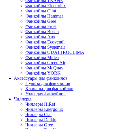
Фанкойлы TRANE
Фанкойлы Electrolux
Фанкойлы Clint
Фанкойлы Hammer
Фанкойлы Gree
Фанкойлы Frost
Фанкойлы Bosch
Фанкойлы Aux
Фанкойлы Ecoventil
Фанкойлы Systemair
Фанкойлы QUATTROCLIMA
Фанкойлы Midea
Фанкойлы Green Air
Фанкойлы McQuay
Фанкойлы YORK
Аксессуары для фанкойлов
Пульты для фанкойлов
Клапаны для фанкойлов
Узлы для фанкойлов
Чиллеры
Чиллеры HiRef
Чиллеры Energolux
Чиллеры Ciat
Чиллеры Daikin
Чиллеры Gree