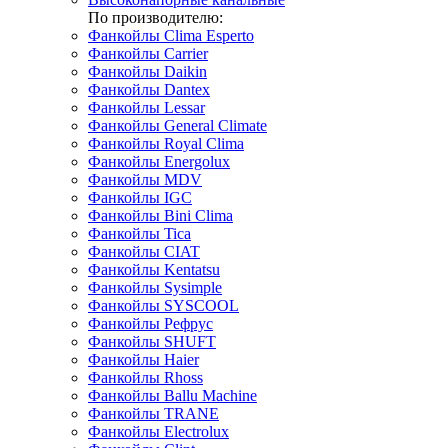
По производителю:
Фанкойлы Clima Esperto
Фанкойлы Carrier
Фанкойлы Daikin
Фанкойлы Dantex
Фанкойлы Lessar
Фанкойлы General Climate
Фанкойлы Royal Clima
Фанкойлы Energolux
Фанкойлы MDV
Фанкойлы IGC
Фанкойлы Bini Clima
Фанкойлы Tica
Фанкойлы CIAT
Фанкойлы Kentatsu
Фанкойлы Sysimple
Фанкойлы SYSCOOL
Фанкойлы Рефрус
Фанкойлы SHUFT
Фанкойлы Haier
Фанкойлы Rhoss
Фанкойлы Ballu Machine
Фанкойлы TRANE
Фанкойлы Electrolux