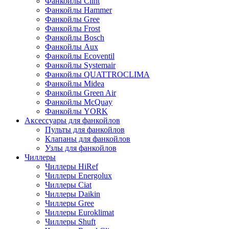
Фанкойлы Clint
Фанкойлы Hammer
Фанкойлы Gree
Фанкойлы Frost
Фанкойлы Bosch
Фанкойлы Aux
Фанкойлы Ecoventil
Фанкойлы Systemair
Фанкойлы QUATTROCLIMA
Фанкойлы Midea
Фанкойлы Green Air
Фанкойлы McQuay
Фанкойлы YORK
Аксессуары для фанкойлов
Пульты для фанкойлов
Клапаны для фанкойлов
Узлы для фанкойлов
Чиллеры
Чиллеры HiRef
Чиллеры Energolux
Чиллеры Ciat
Чиллеры Daikin
Чиллеры Gree
Чиллеры Euroklimat
Чиллеры Shuft