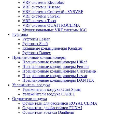
VRF системы Electrolux
VRF системы Hisense
VRF системы Системэйр SYSVRF
VRF системы Shivaki
VRF системы Tosot
VRF системы QUATTROCLIMA
Мультизональные VRF системы IGC
Руфтопы
Руфтопы Lessar
Руфтопы Shuft
Крышные кондиционеры Kentatsu
Руфтопы Dantex
Прецизионные кондиционеры
Прецизионные кондиционеры HiRef
Прецизионные кондиционеры Ferrum
Прецизионные кондиционеры Системэйр
Прецизионные кондиционеры Lessar
Прецизионные кондиционеры DANTEX
Увлажнители воздуха
Увлажнители воздуха Giant Steam
Увлажнители воздуха CAREL
Осушители воздуха
Осушители для бассейнов ROYAL CLIMA
Осушители для бассейнов FUNAI
Осушители воздуха Dantherm