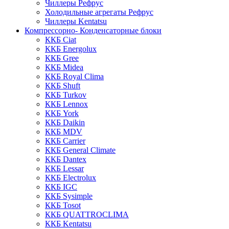
Чиллеры Рефрус
Холодильные агрегаты Рефрус
Чиллеры Kentatsu
Компрессорно- Конденсаторные блоки
ККБ Ciat
ККБ Energolux
ККБ Gree
ККБ Midea
ККБ Royal Clima
ККБ Shuft
ККБ Turkov
ККБ Lennox
ККБ York
ККБ Daikin
ККБ MDV
ККБ Carrier
ККБ General Climate
ККБ Dantex
ККБ Lessar
ККБ Electrolux
ККБ IGC
ККБ Sysimple
ККБ Tosot
ККБ QUATTROCLIMA
ККБ Kentatsu