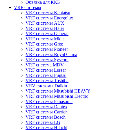
Обвязка для ККБ
VRF системы
VRF системы Kentatsu
VRF системы Energolux
VRF системы AUX
VRF системы Haier
VRF системы General
VRF системы Midea
VRF системы Gree
VRF системы Pioneer
VRF системы Royal Clima
VRF системы Syscool
VRF система MDV
VRF системы Lessar
VRF системы Fujitsu
VRF системы Toshiba
VRV системы Daikin
VRF системы Mitsubishi HEAVY
VRF системы Mitsubishi Electric
VRF системы Panasonic
VRF системы Dantex
VRF системы Carrier
VRF системы Bosch
VRF системы LG
VRF системы Hitachi