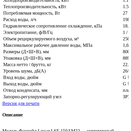
Холодопроизводительность, кВт
1.15
Теплопроизводительность, кВт
1.52
Потребляемая мощность, Вт
27
Расход воды, л/ч
198
Гидравлическое сопротивление охлаждение, кПа
18.3
Электропитание, ф/В/Гц
1 / 
Объем рециркулируемого воздуха, м³
250
Максимальное рабочее давление воды, МПа
1,6
Размеры (Д×Ш×В), мм
800
Упаковка (Д×Ш×В), мм
889
Масса нетто / брутто, кг
22.5
Уровень шума, дБ(А)
26/
Вход воды, дюйм
G ¾
Выход воды, дюйм
G ¾
Отвод конденсата, мм
пла
Запорно-регулирующий узел
ЗРУ
Версия для печати
Описание
Модель Фанкойл Lessar LSF-150AM22 — современный