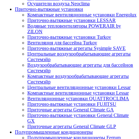
Осушители воздуха Neoclima
Приточно-вытяжные установки
Компактные вентиляционные установки Energolux
Приточно-вытяжные установки LESSAR
Водяные тепловентиляторы POWERAIR by
ZILON
Приточно-вытяжные установки Turkov
Вентиляция для бассейна Turkov
Приточно-вытяжные агрегаты Sysimple SAVE
Центральные воздухообрабатывающие агрегаты
Системэйр
Воздухообрабатывающие агрегаты для бассейнов
Системэйр
Компактные воздухообрабатывающие агрегаты
Системэйр
Центральные вентиляционные установки Lessar
Компактные вентиляционные установки Lessar
Вентиляционные установки QUATTROCLIMA
Приточно-вытяжные установки FUJITSU
Приточные агрегаты General Climate GA
Приточно-вытяжные установки General Climate
GX
Приточные агрегаты General Climate GLP
Полупромышленные кондиционеры
Полупромышленные кондиционеры Ferrum