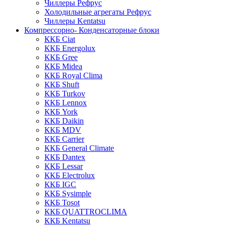
Чиллеры Рефрус
Холодильные агрегаты Рефрус
Чиллеры Kentatsu
Компрессорно- Конденсаторные блоки
ККБ Ciat
ККБ Energolux
ККБ Gree
ККБ Midea
ККБ Royal Clima
ККБ Shuft
ККБ Turkov
ККБ Lennox
ККБ York
ККБ Daikin
ККБ MDV
ККБ Carrier
ККБ General Climate
ККБ Dantex
ККБ Lessar
ККБ Electrolux
ККБ IGC
ККБ Sysimple
ККБ Tosot
ККБ QUATTROCLIMA
ККБ Kentatsu