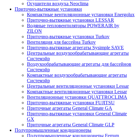
Осушители воздуха Neoclima
Приточно-вытяжные установки
Компактные вентиляционные установки Energolux
Приточно-вытяжные установки LESSAR
Водяные тепловентиляторы POWERAIR by
ZILON
Приточно-вытяжные установки Turkov
Вентиляция для бассейна Turkov
Приточно-вытяжные агрегаты Sysimple SAVE
Центральные воздухообрабатывающие агрегаты
Системэйр
Воздухообрабатывающие агрегаты для бассейнов
Системэйр
Компактные воздухообрабатывающие агрегаты
Системэйр
Центральные вентиляционные установки Lessar
Компактные вентиляционные установки Lessar
Вентиляционные установки QUATTROCLIMA
Приточно-вытяжные установки FUJITSU
Приточные агрегаты General Climate GA
Приточно-вытяжные установки General Climate
GX
Приточные агрегаты General Climate GLP
Полупромышленные кондиционеры
Полупромышленные кондиционеры Ferrum