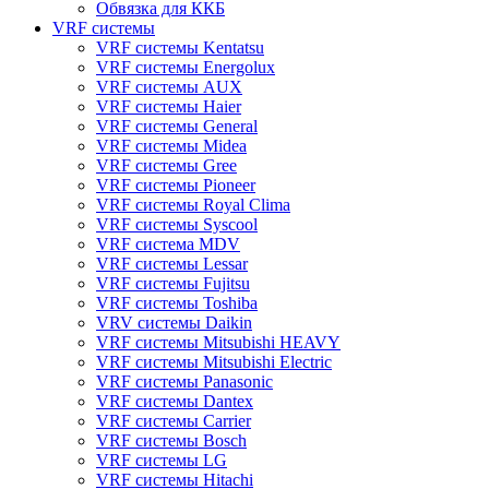
Обвязка для ККБ
VRF системы
VRF системы Kentatsu
VRF системы Energolux
VRF системы AUX
VRF системы Haier
VRF системы General
VRF системы Midea
VRF системы Gree
VRF системы Pioneer
VRF системы Royal Clima
VRF системы Syscool
VRF система MDV
VRF системы Lessar
VRF системы Fujitsu
VRF системы Toshiba
VRV системы Daikin
VRF системы Mitsubishi HEAVY
VRF системы Mitsubishi Electric
VRF системы Panasonic
VRF системы Dantex
VRF системы Carrier
VRF системы Bosch
VRF системы LG
VRF системы Hitachi