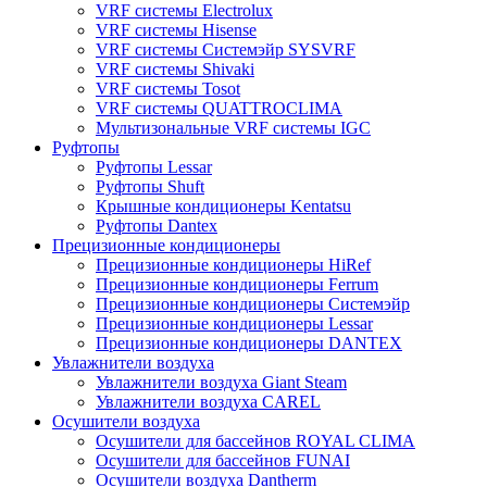
VRF системы Electrolux
VRF системы Hisense
VRF системы Системэйр SYSVRF
VRF системы Shivaki
VRF системы Tosot
VRF системы QUATTROCLIMA
Мультизональные VRF системы IGC
Руфтопы
Руфтопы Lessar
Руфтопы Shuft
Крышные кондиционеры Kentatsu
Руфтопы Dantex
Прецизионные кондиционеры
Прецизионные кондиционеры HiRef
Прецизионные кондиционеры Ferrum
Прецизионные кондиционеры Системэйр
Прецизионные кондиционеры Lessar
Прецизионные кондиционеры DANTEX
Увлажнители воздуха
Увлажнители воздуха Giant Steam
Увлажнители воздуха CAREL
Осушители воздуха
Осушители для бассейнов ROYAL CLIMA
Осушители для бассейнов FUNAI
Осушители воздуха Dantherm