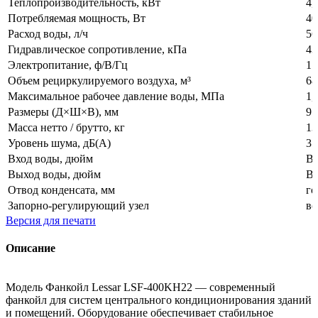
Теплопроизводительность, кВт
4,
Потребляемая мощность, Вт
40
Расход воды, л/ч
56
Гидравлическое сопротивление, кПа
43
Электропитание, ф/В/Гц
1 
Объем рециркулируемого воздуха, м³
68
Максимальное рабочее давление воды, МПа
1,
Размеры (Д×Ш×В), мм
91
Масса нетто / брутто, кг
13
Уровень шума, дБ(А)
37
Вход воды, дюйм
ВР
Выход воды, дюйм
ВР
Отвод конденсата, мм
го
Запорно-регулирующий узел
вс
Версия для печати
Описание
Модель Фанкойл Lessar LSF-400KH22 — современный
фанкойл для систем центрального кондиционирования зданий
и помещений. Оборудование обеспечивает стабильное