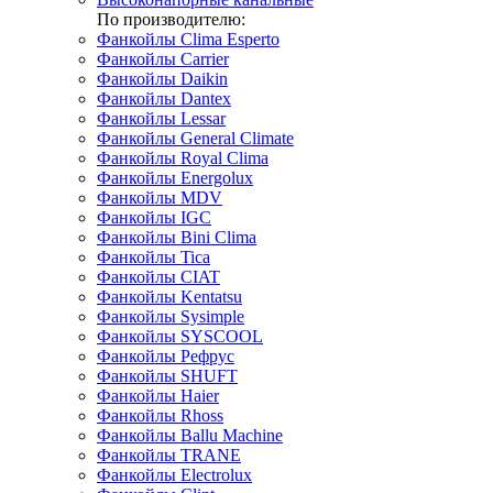
По производителю:
Фанкойлы Clima Esperto
Фанкойлы Carrier
Фанкойлы Daikin
Фанкойлы Dantex
Фанкойлы Lessar
Фанкойлы General Climate
Фанкойлы Royal Clima
Фанкойлы Energolux
Фанкойлы MDV
Фанкойлы IGC
Фанкойлы Bini Clima
Фанкойлы Tica
Фанкойлы CIAT
Фанкойлы Kentatsu
Фанкойлы Sysimple
Фанкойлы SYSCOOL
Фанкойлы Рефрус
Фанкойлы SHUFT
Фанкойлы Haier
Фанкойлы Rhoss
Фанкойлы Ballu Machine
Фанкойлы TRANE
Фанкойлы Electrolux