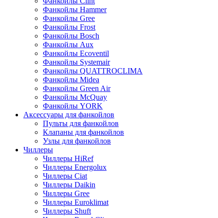
Фанкойлы Clint
Фанкойлы Hammer
Фанкойлы Gree
Фанкойлы Frost
Фанкойлы Bosch
Фанкойлы Aux
Фанкойлы Ecoventil
Фанкойлы Systemair
Фанкойлы QUATTROCLIMA
Фанкойлы Midea
Фанкойлы Green Air
Фанкойлы McQuay
Фанкойлы YORK
Аксессуары для фанкойлов
Пульты для фанкойлов
Клапаны для фанкойлов
Узлы для фанкойлов
Чиллеры
Чиллеры HiRef
Чиллеры Energolux
Чиллеры Ciat
Чиллеры Daikin
Чиллеры Gree
Чиллеры Euroklimat
Чиллеры Shuft