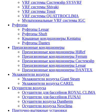
VRF системы Системэйр SYSVRF
VRF системы Shivaki
VRF системы Tosot
VRF системы QUATTROCLIMA
Мультизональные VRF системы IGC
Руфтопы
Руфтопы Lessar
Руфтопы Shuft
Крышные кондиционеры Kentatsu
Руфтопы Dantex
Прецизионные кондиционеры
Прецизионные кондиционеры HiRef
Прецизионные кондиционеры Ferrum
Прецизионные кондиционеры Системэйр
Прецизионные кондиционеры Lessar
Прецизионные кондиционеры DANTEX
Увлажнители воздуха
Увлажнители воздуха Giant Steam
Увлажнители воздуха CAREL
Осушители воздуха
Осушители для бассейнов ROYAL CLIMA
Осушители для бассейнов FUNAI
Осушители воздуха Dantherm
Осушители воздуха Neoclima
Приточно-вытяжные установки