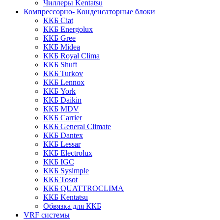
Чиллеры Kentatsu
Компрессорно- Конденсаторные блоки
ККБ Ciat
ККБ Energolux
ККБ Gree
ККБ Midea
ККБ Royal Clima
ККБ Shuft
ККБ Turkov
ККБ Lennox
ККБ York
ККБ Daikin
ККБ MDV
ККБ Carrier
ККБ General Climate
ККБ Dantex
ККБ Lessar
ККБ Electrolux
ККБ IGC
ККБ Sysimple
ККБ Tosot
ККБ QUATTROCLIMA
ККБ Kentatsu
Обвязка для ККБ
VRF системы