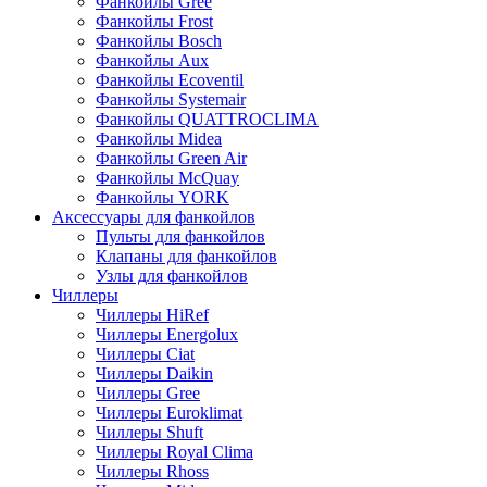
Фанкойлы Gree
Фанкойлы Frost
Фанкойлы Bosch
Фанкойлы Aux
Фанкойлы Ecoventil
Фанкойлы Systemair
Фанкойлы QUATTROCLIMA
Фанкойлы Midea
Фанкойлы Green Air
Фанкойлы McQuay
Фанкойлы YORK
Аксессуары для фанкойлов
Пульты для фанкойлов
Клапаны для фанкойлов
Узлы для фанкойлов
Чиллеры
Чиллеры HiRef
Чиллеры Energolux
Чиллеры Ciat
Чиллеры Daikin
Чиллеры Gree
Чиллеры Euroklimat
Чиллеры Shuft
Чиллеры Royal Clima
Чиллеры Rhoss