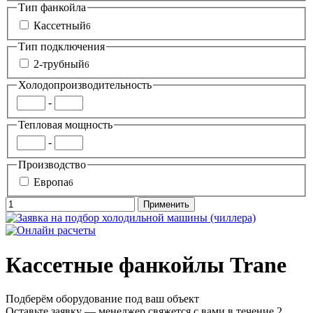
Тип фанкойла
Кассетный
6
Тип подключения
2-трубный
6
Холодопроизводительность
-
Тепловая мощность
-
Производство
Европа
6
Кассетные фанкойлы Trane
Подберём оборудование под ваш объект
Оставьте заявку — менеджер свяжется с вами в течение 2