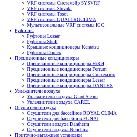
VRF системы Системэйр SYSVRF
VRF системы Shivaki
VRF системы Tosot
VRF системы QUATTROCLIMA
Мультизональные VRF системы IGC
Руфтопы
Руфтопы Lessar
Руфтопы Shuft
Крышные кондиционеры Kentatsu
Руфтопы Dantex
Прецизионные кондиционеры
Прецизионные кондиционеры HiRef
Прецизионные кондиционеры Ferrum
Прецизионные кондиционеры Системэйр
Прецизионные кондиционеры Lessar
Прецизионные кондиционеры DANTEX
Увлажнители воздуха
Увлажнители воздуха Giant Steam
Увлажнители воздуха CAREL
Осушители воздуха
Осушители для бассейнов ROYAL CLIMA
Осушители для бассейнов FUNAI
Осушители воздуха Dantherm
Осушители воздуха Neoclima
Приточно-вытяжные установки