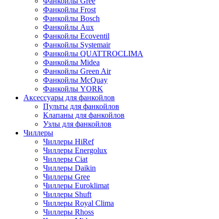
Фанкойлы Gree
Фанкойлы Frost
Фанкойлы Bosch
Фанкойлы Aux
Фанкойлы Ecoventil
Фанкойлы Systemair
Фанкойлы QUATTROCLIMA
Фанкойлы Midea
Фанкойлы Green Air
Фанкойлы McQuay
Фанкойлы YORK
Аксессуары для фанкойлов
Пульты для фанкойлов
Клапаны для фанкойлов
Узлы для фанкойлов
Чиллеры
Чиллеры HiRef
Чиллеры Energolux
Чиллеры Ciat
Чиллеры Daikin
Чиллеры Gree
Чиллеры Euroklimat
Чиллеры Shuft
Чиллеры Royal Clima
Чиллеры Rhoss