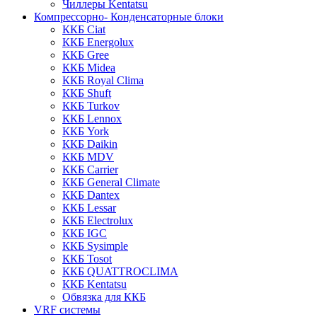
Чиллеры Kentatsu
Компрессорно- Конденсаторные блоки
ККБ Ciat
ККБ Energolux
ККБ Gree
ККБ Midea
ККБ Royal Clima
ККБ Shuft
ККБ Turkov
ККБ Lennox
ККБ York
ККБ Daikin
ККБ MDV
ККБ Carrier
ККБ General Climate
ККБ Dantex
ККБ Lessar
ККБ Electrolux
ККБ IGC
ККБ Sysimple
ККБ Tosot
ККБ QUATTROCLIMA
ККБ Kentatsu
Обвязка для ККБ
VRF системы