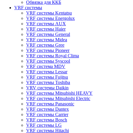
Обвязка для ККБ
VRF системы
VRF системы Kentatsu
VRF системы Energolux
VRF системы AUX
VRF системы Haier
VRF системы General
VRF системы Midea
VRF системы Gree
VRF системы Pioneer
VRF системы Royal Clima
VRF системы Syscool
VRF система MDV
VRF системы Lessar
VRF системы Fujitsu
VRF системы Toshiba
VRV системы Daikin
VRF системы Mitsubishi HEAVY
VRF системы Mitsubishi Electric
VRF системы Panasonic
VRF системы Dantex
VRF системы Carrier
VRF системы Bosch
VRF системы LG
VRF системы Hitachi