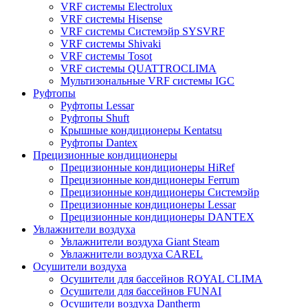
VRF системы Electrolux
VRF системы Hisense
VRF системы Системэйр SYSVRF
VRF системы Shivaki
VRF системы Tosot
VRF системы QUATTROCLIMA
Мультизональные VRF системы IGC
Руфтопы
Руфтопы Lessar
Руфтопы Shuft
Крышные кондиционеры Kentatsu
Руфтопы Dantex
Прецизионные кондиционеры
Прецизионные кондиционеры HiRef
Прецизионные кондиционеры Ferrum
Прецизионные кондиционеры Системэйр
Прецизионные кондиционеры Lessar
Прецизионные кондиционеры DANTEX
Увлажнители воздуха
Увлажнители воздуха Giant Steam
Увлажнители воздуха CAREL
Осушители воздуха
Осушители для бассейнов ROYAL CLIMA
Осушители для бассейнов FUNAI
Осушители воздуха Dantherm