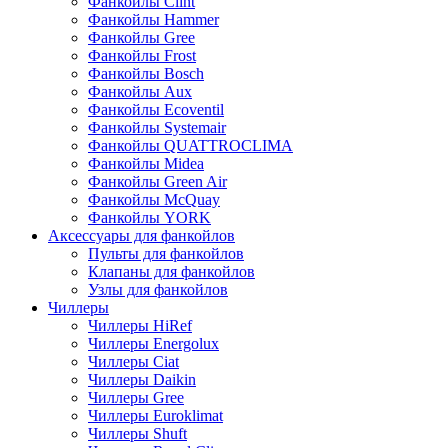
Фанкойлы Clint
Фанкойлы Hammer
Фанкойлы Gree
Фанкойлы Frost
Фанкойлы Bosch
Фанкойлы Aux
Фанкойлы Ecoventil
Фанкойлы Systemair
Фанкойлы QUATTROCLIMA
Фанкойлы Midea
Фанкойлы Green Air
Фанкойлы McQuay
Фанкойлы YORK
Аксессуары для фанкойлов
Пульты для фанкойлов
Клапаны для фанкойлов
Узлы для фанкойлов
Чиллеры
Чиллеры HiRef
Чиллеры Energolux
Чиллеры Ciat
Чиллеры Daikin
Чиллеры Gree
Чиллеры Euroklimat
Чиллеры Shuft