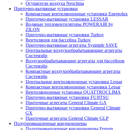
Осушители воздуха Neoclima
Приточно-вытяжные установки
Компактные вентиляционные установки Energolux
Приточно-вытяжные установки LESSAR
Водяные тепловентиляторы POWERAIR by
ZILON
Приточно-вытяжные установки Turkov
Вентиляция для бассейна Turkov
Приточно-вытяжные агрегаты Sysimple SAVE
Центральные воздухообрабатывающие агрегаты
Системэйр
Воздухообрабатывающие агрегаты для бассейнов
Системэйр
Компактные воздухообрабатывающие агрегаты
Системэйр
Центральные вентиляционные установки Lessar
Компактные вентиляционные установки Lessar
Вентиляционные установки QUATTROCLIMA
Приточно-вытяжные установки FUJITSU
Приточные агрегаты General Climate GA
Приточно-вытяжные установки General Climate
GX
Приточные агрегаты General Climate GLP
Полупромышленные кондиционеры
Полупромышленные кондиционеры Ferrum