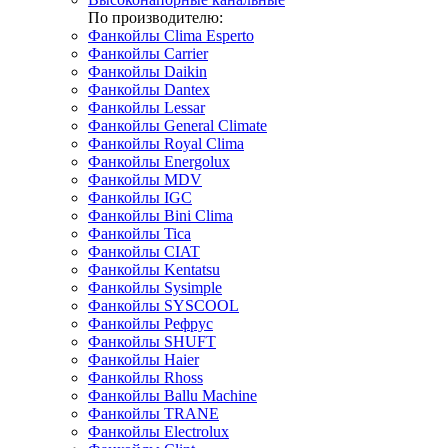
По производителю:
Фанкойлы Clima Esperto
Фанкойлы Carrier
Фанкойлы Daikin
Фанкойлы Dantex
Фанкойлы Lessar
Фанкойлы General Climate
Фанкойлы Royal Clima
Фанкойлы Energolux
Фанкойлы MDV
Фанкойлы IGC
Фанкойлы Bini Clima
Фанкойлы Tica
Фанкойлы CIAT
Фанкойлы Kentatsu
Фанкойлы Sysimple
Фанкойлы SYSCOOL
Фанкойлы Рефрус
Фанкойлы SHUFT
Фанкойлы Haier
Фанкойлы Rhoss
Фанкойлы Ballu Machine
Фанкойлы TRANE
Фанкойлы Electrolux