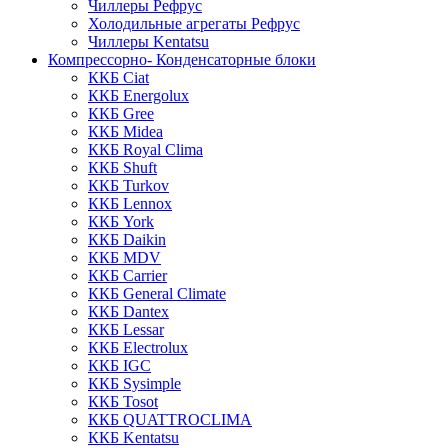
Чиллеры Рефрус
Холодильные агрегаты Рефрус
Чиллеры Kentatsu
Компрессорно- Конденсаторные блоки
ККБ Ciat
ККБ Energolux
ККБ Gree
ККБ Midea
ККБ Royal Clima
ККБ Shuft
ККБ Turkov
ККБ Lennox
ККБ York
ККБ Daikin
ККБ MDV
ККБ Carrier
ККБ General Climate
ККБ Dantex
ККБ Lessar
ККБ Electrolux
ККБ IGC
ККБ Sysimple
ККБ Tosot
ККБ QUATTROCLIMA
ККБ Kentatsu