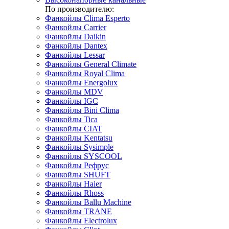
По производителю:
Фанкойлы Clima Esperto
Фанкойлы Carrier
Фанкойлы Daikin
Фанкойлы Dantex
Фанкойлы Lessar
Фанкойлы General Climate
Фанкойлы Royal Clima
Фанкойлы Energolux
Фанкойлы MDV
Фанкойлы IGC
Фанкойлы Bini Clima
Фанкойлы Tica
Фанкойлы CIAT
Фанкойлы Kentatsu
Фанкойлы Sysimple
Фанкойлы SYSCOOL
Фанкойлы Рефрус
Фанкойлы SHUFT
Фанкойлы Haier
Фанкойлы Rhoss
Фанкойлы Ballu Machine
Фанкойлы TRANE
Фанкойлы Electrolux