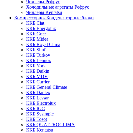
Чиллеры Рефрус
Холодильные агрегаты Рефрус
Чиллеры Kentatsu
Компрессорно- Конденсаторные блоки
ККБ Ciat
ККБ Energolux
ККБ Gree
ККБ Midea
ККБ Royal Clima
ККБ Shuft
ККБ Turkov
ККБ Lennox
ККБ York
ККБ Daikin
ККБ MDV
ККБ Carrier
ККБ General Climate
ККБ Dantex
ККБ Lessar
ККБ Electrolux
ККБ IGC
ККБ Sysimple
ККБ Tosot
ККБ QUATTROCLIMA
ККБ Kentatsu