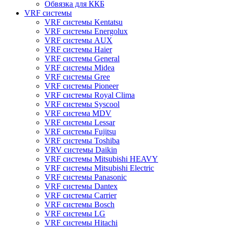
Обвязка для ККБ
VRF системы
VRF системы Kentatsu
VRF системы Energolux
VRF системы AUX
VRF системы Haier
VRF системы General
VRF системы Midea
VRF системы Gree
VRF системы Pioneer
VRF системы Royal Clima
VRF системы Syscool
VRF система MDV
VRF системы Lessar
VRF системы Fujitsu
VRF системы Toshiba
VRV системы Daikin
VRF системы Mitsubishi HEAVY
VRF системы Mitsubishi Electric
VRF системы Panasonic
VRF системы Dantex
VRF системы Carrier
VRF системы Bosch
VRF системы LG
VRF системы Hitachi