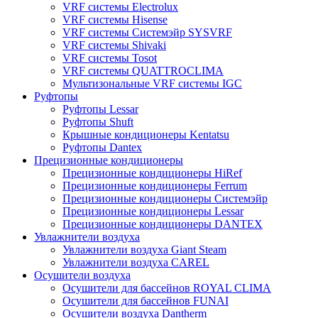
VRF системы Electrolux
VRF системы Hisense
VRF системы Системэйр SYSVRF
VRF системы Shivaki
VRF системы Tosot
VRF системы QUATTROCLIMA
Мультизональные VRF системы IGC
Руфтопы
Руфтопы Lessar
Руфтопы Shuft
Крышные кондиционеры Kentatsu
Руфтопы Dantex
Прецизионные кондиционеры
Прецизионные кондиционеры HiRef
Прецизионные кондиционеры Ferrum
Прецизионные кондиционеры Системэйр
Прецизионные кондиционеры Lessar
Прецизионные кондиционеры DANTEX
Увлажнители воздуха
Увлажнители воздуха Giant Steam
Увлажнители воздуха CAREL
Осушители воздуха
Осушители для бассейнов ROYAL CLIMA
Осушители для бассейнов FUNAI
Осушители воздуха Dantherm