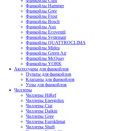
Фанкойлы Clint
Фанкойлы Hammer
Фанкойлы Gree
Фанкойлы Frost
Фанкойлы Bosch
Фанкойлы Aux
Фанкойлы Ecoventil
Фанкойлы Systemair
Фанкойлы QUATTROCLIMA
Фанкойлы Midea
Фанкойлы Green Air
Фанкойлы McQuay
Фанкойлы YORK
Аксессуары для фанкойлов
Пульты для фанкойлов
Клапаны для фанкойлов
Узлы для фанкойлов
Чиллеры
Чиллеры HiRef
Чиллеры Energolux
Чиллеры Ciat
Чиллеры Daikin
Чиллеры Gree
Чиллеры Euroklimat
Чиллеры Shuft