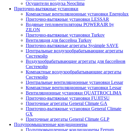
Осушители воздуха Neoclima
Приточно-вытяжные установки
Компактные вентиляционные установки Energolux
Приточно-вытяжные установки LESSAR
Водяные тепловентиляторы POWERAIR by
ZILON
Приточно-вытяжные установки Turkov
Вентиляция для бассейна Turkov
Приточно-вытяжные агрегаты Sysimple SAVE
Центральные воздухообрабатывающие агрегаты
Системэйр
Воздухообрабатывающие агрегаты для бассейнов
Системэйр
Компактные воздухообрабатывающие агрегаты
Системэйр
Центральные вентиляционные установки Lessar
Компактные вентиляционные установки Lessar
Вентиляционные установки QUATTROCLIMA
Приточно-вытяжные установки FUJITSU
Приточные агрегаты General Climate GA
Приточно-вытяжные установки General Climate
GX
Приточные агрегаты General Climate GLP
Полупромышленные кондиционеры
Полупромышленные кондиционеры Ferrum