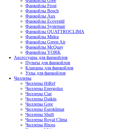
Фанкойлы Gree
Фанкойлы Frost
Фанкойлы Bosch
Фанкойлы Aux
Фанкойлы Ecoventil
Фанкойлы Systemair
Фанкойлы QUATTROCLIMA
Фанкойлы Midea
Фанкойлы Green Air
Фанкойлы McQuay
Фанкойлы YORK
Аксессуары для фанкойлов
Пульты для фанкойлов
Клапаны для фанкойлов
Узлы для фанкойлов
Чиллеры
Чиллеры HiRef
Чиллеры Energolux
Чиллеры Ciat
Чиллеры Daikin
Чиллеры Gree
Чиллеры Euroklimat
Чиллеры Shuft
Чиллеры Royal Clima
Чиллеры Rhoss