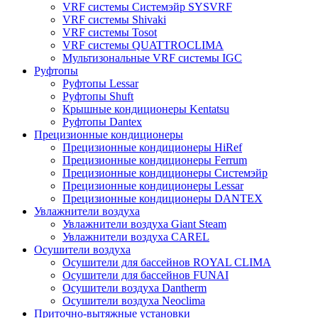
VRF системы Системэйр SYSVRF
VRF системы Shivaki
VRF системы Tosot
VRF системы QUATTROCLIMA
Мультизональные VRF системы IGC
Руфтопы
Руфтопы Lessar
Руфтопы Shuft
Крышные кондиционеры Kentatsu
Руфтопы Dantex
Прецизионные кондиционеры
Прецизионные кондиционеры HiRef
Прецизионные кондиционеры Ferrum
Прецизионные кондиционеры Системэйр
Прецизионные кондиционеры Lessar
Прецизионные кондиционеры DANTEX
Увлажнители воздуха
Увлажнители воздуха Giant Steam
Увлажнители воздуха CAREL
Осушители воздуха
Осушители для бассейнов ROYAL CLIMA
Осушители для бассейнов FUNAI
Осушители воздуха Dantherm
Осушители воздуха Neoclima
Приточно-вытяжные установки