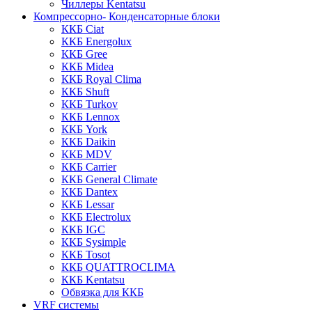
Чиллеры Kentatsu
Компрессорно- Конденсаторные блоки
ККБ Ciat
ККБ Energolux
ККБ Gree
ККБ Midea
ККБ Royal Clima
ККБ Shuft
ККБ Turkov
ККБ Lennox
ККБ York
ККБ Daikin
ККБ MDV
ККБ Carrier
ККБ General Climate
ККБ Dantex
ККБ Lessar
ККБ Electrolux
ККБ IGC
ККБ Sysimple
ККБ Tosot
ККБ QUATTROCLIMA
ККБ Kentatsu
Обвязка для ККБ
VRF системы