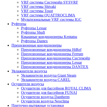
VRF системы Системэйр SYSVRF
VRF системы Shivaki
VRF системы Tosot
VRF системы QUATTROCLIMA
Мультизональные VRF системы IGC
Руфтопы
Руфтопы Lessar
Руфтопы Shuft
Крышные кондиционеры Kentatsu
Руфтопы Dantex
Прецизионные кондиционеры
Прецизионные кондиционеры HiRef
Прецизионные кондиционеры Ferrum
Прецизионные кондиционеры Системэйр
Прецизионные кондиционеры Lessar
Прецизионные кондиционеры DANTEX
Увлажнители воздуха
Увлажнители воздуха Giant Steam
Увлажнители воздуха CAREL
Осушители воздуха
Осушители для бассейнов ROYAL CLIMA
Осушители для бассейнов FUNAI
Осушители воздуха Dantherm
Осушители воздуха Neoclima
Приточно-вытяжные установки