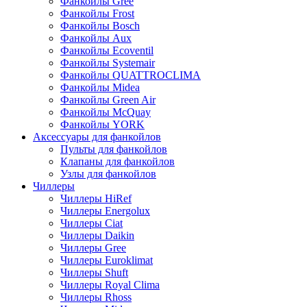
Фанкойлы Gree
Фанкойлы Frost
Фанкойлы Bosch
Фанкойлы Aux
Фанкойлы Ecoventil
Фанкойлы Systemair
Фанкойлы QUATTROCLIMA
Фанкойлы Midea
Фанкойлы Green Air
Фанкойлы McQuay
Фанкойлы YORK
Аксессуары для фанкойлов
Пульты для фанкойлов
Клапаны для фанкойлов
Узлы для фанкойлов
Чиллеры
Чиллеры HiRef
Чиллеры Energolux
Чиллеры Ciat
Чиллеры Daikin
Чиллеры Gree
Чиллеры Euroklimat
Чиллеры Shuft
Чиллеры Royal Clima
Чиллеры Rhoss