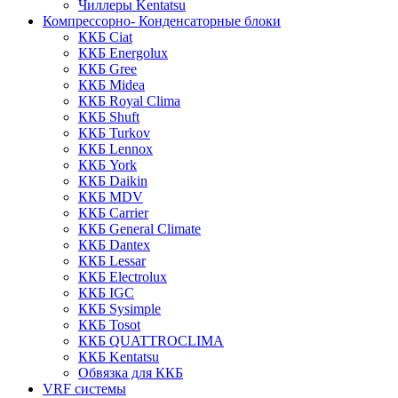
Чиллеры Kentatsu
Компрессорно- Конденсаторные блоки
ККБ Ciat
ККБ Energolux
ККБ Gree
ККБ Midea
ККБ Royal Clima
ККБ Shuft
ККБ Turkov
ККБ Lennox
ККБ York
ККБ Daikin
ККБ MDV
ККБ Carrier
ККБ General Climate
ККБ Dantex
ККБ Lessar
ККБ Electrolux
ККБ IGC
ККБ Sysimple
ККБ Tosot
ККБ QUATTROCLIMA
ККБ Kentatsu
Обвязка для ККБ
VRF системы