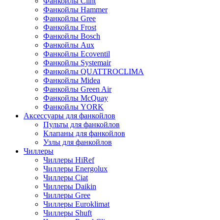
Фанкойлы Clint
Фанкойлы Hammer
Фанкойлы Gree
Фанкойлы Frost
Фанкойлы Bosch
Фанкойлы Aux
Фанкойлы Ecoventil
Фанкойлы Systemair
Фанкойлы QUATTROCLIMA
Фанкойлы Midea
Фанкойлы Green Air
Фанкойлы McQuay
Фанкойлы YORK
Аксессуары для фанкойлов
Пульты для фанкойлов
Клапаны для фанкойлов
Узлы для фанкойлов
Чиллеры
Чиллеры HiRef
Чиллеры Energolux
Чиллеры Ciat
Чиллеры Daikin
Чиллеры Gree
Чиллеры Euroklimat
Чиллеры Shuft