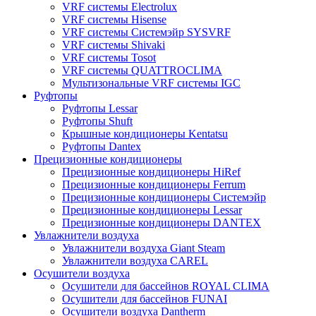
VRF системы Electrolux
VRF системы Hisense
VRF системы Системэйр SYSVRF
VRF системы Shivaki
VRF системы Tosot
VRF системы QUATTROCLIMA
Мультизональные VRF системы IGC
Руфтопы
Руфтопы Lessar
Руфтопы Shuft
Крышные кондиционеры Kentatsu
Руфтопы Dantex
Прецизионные кондиционеры
Прецизионные кондиционеры HiRef
Прецизионные кондиционеры Ferrum
Прецизионные кондиционеры Системэйр
Прецизионные кондиционеры Lessar
Прецизионные кондиционеры DANTEX
Увлажнители воздуха
Увлажнители воздуха Giant Steam
Увлажнители воздуха CAREL
Осушители воздуха
Осушители для бассейнов ROYAL CLIMA
Осушители для бассейнов FUNAI
Осушители воздуха Dantherm