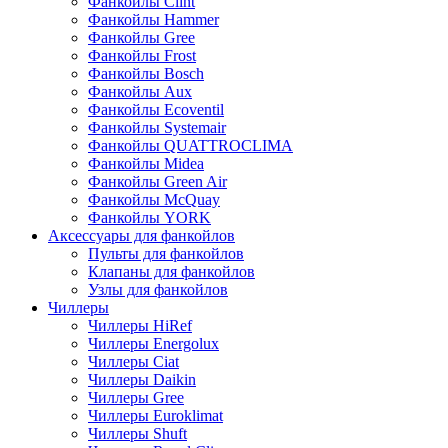
Фанкойлы Clint
Фанкойлы Hammer
Фанкойлы Gree
Фанкойлы Frost
Фанкойлы Bosch
Фанкойлы Aux
Фанкойлы Ecoventil
Фанкойлы Systemair
Фанкойлы QUATTROCLIMA
Фанкойлы Midea
Фанкойлы Green Air
Фанкойлы McQuay
Фанкойлы YORK
Аксессуары для фанкойлов
Пульты для фанкойлов
Клапаны для фанкойлов
Узлы для фанкойлов
Чиллеры
Чиллеры HiRef
Чиллеры Energolux
Чиллеры Ciat
Чиллеры Daikin
Чиллеры Gree
Чиллеры Euroklimat
Чиллеры Shuft