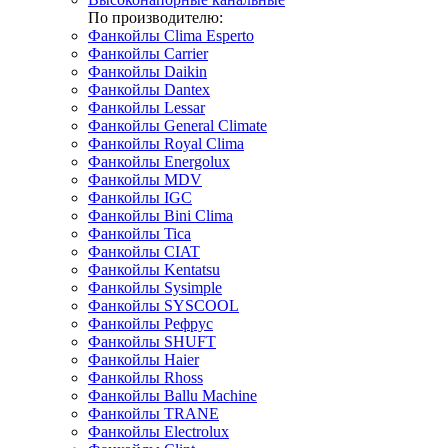
По производителю:
Фанкойлы Clima Esperto
Фанкойлы Carrier
Фанкойлы Daikin
Фанкойлы Dantex
Фанкойлы Lessar
Фанкойлы General Climate
Фанкойлы Royal Clima
Фанкойлы Energolux
Фанкойлы MDV
Фанкойлы IGC
Фанкойлы Bini Clima
Фанкойлы Tica
Фанкойлы CIAT
Фанкойлы Kentatsu
Фанкойлы Sysimple
Фанкойлы SYSCOOL
Фанкойлы Рефрус
Фанкойлы SHUFT
Фанкойлы Haier
Фанкойлы Rhoss
Фанкойлы Ballu Machine
Фанкойлы TRANE
Фанкойлы Electrolux