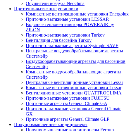
Осушители воздуха Neoclima
Приточно-вытяжные установки
Компактные вентиляционные установки Energolux
Приточно-вытяжные установки LESSAR
Водяные тепловентиляторы POWERAIR by
ZILON
Приточно-вытяжные установки Turkov
Вентиляция для бассейна Turkov
Приточно-вытяжные агрегаты Sysimple SAVE
Центральные воздухообрабатывающие агрегаты
Системэйр
Воздухообрабатывающие агрегаты для бассейнов
Системэйр
Компактные воздухообрабатывающие агрегаты
Системэйр
Центральные вентиляционные установки Lessar
Компактные вентиляционные установки Lessar
Вентиляционные установки QUATTROCLIMA
Приточно-вытяжные установки FUJITSU
Приточные агрегаты General Climate GA
Приточно-вытяжные установки General Climate
GX
Приточные агрегаты General Climate GLP
Полупромышленные кондиционеры
Полупромышленные кондиционеры Ferrum