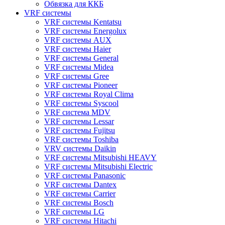
Обвязка для ККБ
VRF системы
VRF системы Kentatsu
VRF системы Energolux
VRF системы AUX
VRF системы Haier
VRF системы General
VRF системы Midea
VRF системы Gree
VRF системы Pioneer
VRF системы Royal Clima
VRF системы Syscool
VRF система MDV
VRF системы Lessar
VRF системы Fujitsu
VRF системы Toshiba
VRV системы Daikin
VRF системы Mitsubishi HEAVY
VRF системы Mitsubishi Electric
VRF системы Panasonic
VRF системы Dantex
VRF системы Carrier
VRF системы Bosch
VRF системы LG
VRF системы Hitachi