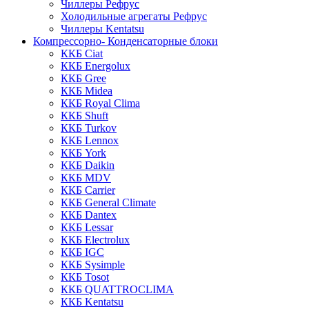
Чиллеры Рефрус
Холодильные агрегаты Рефрус
Чиллеры Kentatsu
Компрессорно- Конденсаторные блоки
ККБ Ciat
ККБ Energolux
ККБ Gree
ККБ Midea
ККБ Royal Clima
ККБ Shuft
ККБ Turkov
ККБ Lennox
ККБ York
ККБ Daikin
ККБ MDV
ККБ Carrier
ККБ General Climate
ККБ Dantex
ККБ Lessar
ККБ Electrolux
ККБ IGC
ККБ Sysimple
ККБ Tosot
ККБ QUATTROCLIMA
ККБ Kentatsu