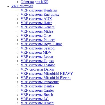
Обвязка для ККБ
VRF системы
VRF системы Kentatsu
VRF системы Energolux
VRF системы AUX
VRF системы Haier
VRF системы General
VRF системы Midea
VRF системы Gree
VRF системы Pioneer
VRF системы Royal Clima
VRF системы Syscool
VRF система MDV
VRF системы Lessar
VRF системы Fujitsu
VRF системы Toshiba
VRV системы Daikin
VRF системы Mitsubishi HEAVY
VRF системы Mitsubishi Electric
VRF системы Panasonic
VRF системы Dantex
VRF системы Carrier
VRF системы Bosch
VRF системы LG
VRF системы Hitachi