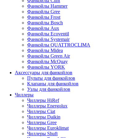
Фанкойлы Clint
Фанкойлы Hammer
Фанкойлы Gree
Фанкойлы Frost
Фанкойлы Bosch
Фанкойлы Aux
Фанкойлы Ecoventil
Фанкойлы Systemair
Фанкойлы QUATTROCLIMA
Фанкойлы Midea
Фанкойлы Green Air
Фанкойлы McQuay
Фанкойлы YORK
Аксессуары для фанкойлов
Пульты для фанкойлов
Клапаны для фанкойлов
Узлы для фанкойлов
Чиллеры
Чиллеры HiRef
Чиллеры Energolux
Чиллеры Ciat
Чиллеры Daikin
Чиллеры Gree
Чиллеры Euroklimat
Чиллеры Shuft