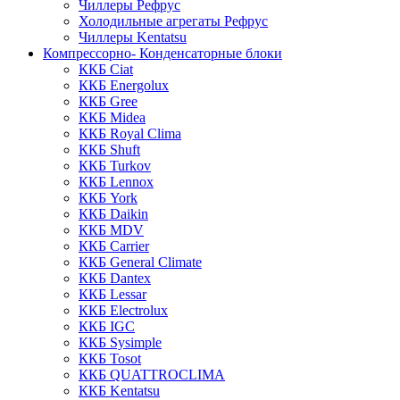
Чиллеры Рефрус
Холодильные агрегаты Рефрус
Чиллеры Kentatsu
Компрессорно- Конденсаторные блоки
ККБ Ciat
ККБ Energolux
ККБ Gree
ККБ Midea
ККБ Royal Clima
ККБ Shuft
ККБ Turkov
ККБ Lennox
ККБ York
ККБ Daikin
ККБ MDV
ККБ Carrier
ККБ General Climate
ККБ Dantex
ККБ Lessar
ККБ Electrolux
ККБ IGC
ККБ Sysimple
ККБ Tosot
ККБ QUATTROCLIMA
ККБ Kentatsu