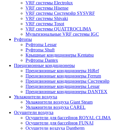
VRF системы Electrolux
VRF системы Hisense
VRF системы Системэйр SYSVRF
VRF системы Shivaki
VRF системы Tosot
VRF системы QUATTROCLIMA
Мультизональные VRF системы IGC
Руфтопы
Руфтопы Lessar
Руфтопы Shuft
Крышные кондиционеры Kentatsu
Руфтопы Dantex
Прецизионные кондиционеры
Прецизионные кондиционеры HiRef
Прецизионные кондиционеры Ferrum
Прецизионные кондиционеры Системэйр
Прецизионные кондиционеры Lessar
Прецизионные кондиционеры DANTEX
Увлажнители воздуха
Увлажнители воздуха Giant Steam
Увлажнители воздуха CAREL
Осушители воздуха
Осушители для бассейнов ROYAL CLIMA
Осушители для бассейнов FUNAI
Осушители воздуха Dantherm