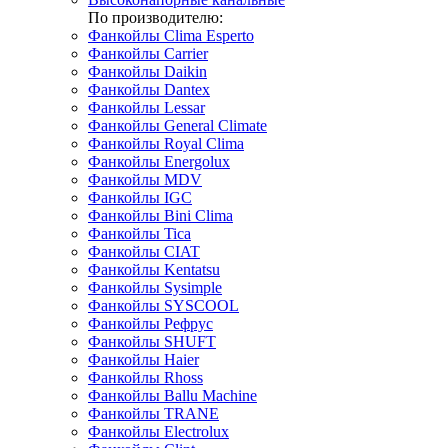
По производителю:
Фанкойлы Clima Esperto
Фанкойлы Carrier
Фанкойлы Daikin
Фанкойлы Dantex
Фанкойлы Lessar
Фанкойлы General Climate
Фанкойлы Royal Clima
Фанкойлы Energolux
Фанкойлы MDV
Фанкойлы IGC
Фанкойлы Bini Clima
Фанкойлы Tica
Фанкойлы CIAT
Фанкойлы Kentatsu
Фанкойлы Sysimple
Фанкойлы SYSCOOL
Фанкойлы Рефрус
Фанкойлы SHUFT
Фанкойлы Haier
Фанкойлы Rhoss
Фанкойлы Ballu Machine
Фанкойлы TRANE
Фанкойлы Electrolux