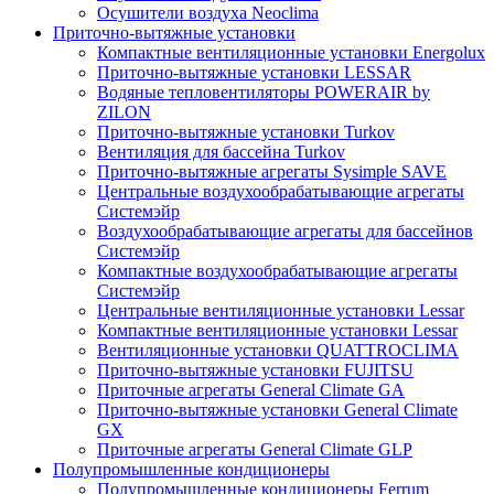
Осушители воздуха Neoclima
Приточно-вытяжные установки
Компактные вентиляционные установки Energolux
Приточно-вытяжные установки LESSAR
Водяные тепловентиляторы POWERAIR by
ZILON
Приточно-вытяжные установки Turkov
Вентиляция для бассейна Turkov
Приточно-вытяжные агрегаты Sysimple SAVE
Центральные воздухообрабатывающие агрегаты
Системэйр
Воздухообрабатывающие агрегаты для бассейнов
Системэйр
Компактные воздухообрабатывающие агрегаты
Системэйр
Центральные вентиляционные установки Lessar
Компактные вентиляционные установки Lessar
Вентиляционные установки QUATTROCLIMA
Приточно-вытяжные установки FUJITSU
Приточные агрегаты General Climate GA
Приточно-вытяжные установки General Climate
GX
Приточные агрегаты General Climate GLP
Полупромышленные кондиционеры
Полупромышленные кондиционеры Ferrum