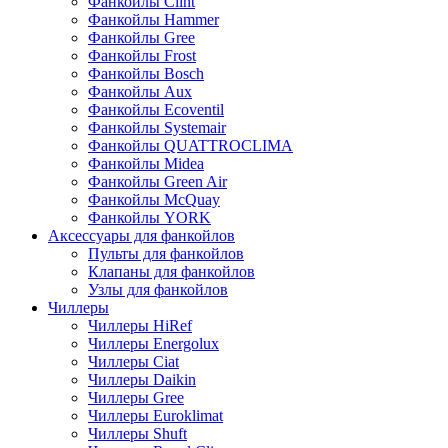
Фанкойлы Clint
Фанкойлы Hammer
Фанкойлы Gree
Фанкойлы Frost
Фанкойлы Bosch
Фанкойлы Aux
Фанкойлы Ecoventil
Фанкойлы Systemair
Фанкойлы QUATTROCLIMA
Фанкойлы Midea
Фанкойлы Green Air
Фанкойлы McQuay
Фанкойлы YORK
Аксессуары для фанкойлов
Пульты для фанкойлов
Клапаны для фанкойлов
Узлы для фанкойлов
Чиллеры
Чиллеры HiRef
Чиллеры Energolux
Чиллеры Ciat
Чиллеры Daikin
Чиллеры Gree
Чиллеры Euroklimat
Чиллеры Shuft