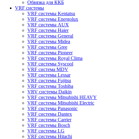
Обвязка для ККБ
VRF системы
VRF системы Kentatsu
VRF системы Energolux
VRF системы AUX
VRF системы Haier
VRF системы General
VRF системы Midea
VRF системы Gree
VRF системы Pioneer
VRF системы Royal Clima
VRF системы Syscool
VRF система MDV
VRF системы Lessar
VRF системы Fujitsu
VRF системы Toshiba
VRV системы Daikin
VRF системы Mitsubishi HEAVY
VRF системы Mitsubishi Electric
VRF системы Panasonic
VRF системы Dantex
VRF системы Carrier
VRF системы Bosch
VRF системы LG
VRF системы Hitachi