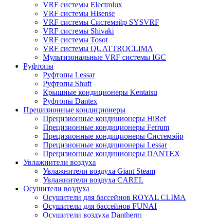
VRF системы Electrolux
VRF системы Hisense
VRF системы Системэйр SYSVRF
VRF системы Shivaki
VRF системы Tosot
VRF системы QUATTROCLIMA
Мультизональные VRF системы IGC
Руфтопы
Руфтопы Lessar
Руфтопы Shuft
Крышные кондиционеры Kentatsu
Руфтопы Dantex
Прецизионные кондиционеры
Прецизионные кондиционеры HiRef
Прецизионные кондиционеры Ferrum
Прецизионные кондиционеры Системэйр
Прецизионные кондиционеры Lessar
Прецизионные кондиционеры DANTEX
Увлажнители воздуха
Увлажнители воздуха Giant Steam
Увлажнители воздуха CAREL
Осушители воздуха
Осушители для бассейнов ROYAL CLIMA
Осушители для бассейнов FUNAI
Осушители воздуха Dantherm