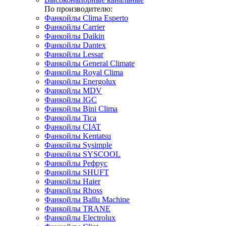
По производителю:
Фанкойлы Clima Esperto
Фанкойлы Carrier
Фанкойлы Daikin
Фанкойлы Dantex
Фанкойлы Lessar
Фанкойлы General Climate
Фанкойлы Royal Clima
Фанкойлы Energolux
Фанкойлы MDV
Фанкойлы IGC
Фанкойлы Bini Clima
Фанкойлы Tica
Фанкойлы CIAT
Фанкойлы Kentatsu
Фанкойлы Sysimple
Фанкойлы SYSCOOL
Фанкойлы Рефрус
Фанкойлы SHUFT
Фанкойлы Haier
Фанкойлы Rhoss
Фанкойлы Ballu Machine
Фанкойлы TRANE
Фанкойлы Electrolux