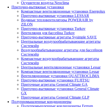
Осушители воздуха Neoclima
Приточно-вытяжные установки
Компактные вентиляционные установки Energolux
Приточно-вытяжные установки LESSAR
Водяные тепловентиляторы POWERAIR by
ZILON
Приточно-вытяжные установки Turkov
Вентиляция для бассейна Turkov
Приточно-вытяжные агрегаты Sysimple SAVE
Центральные воздухообрабатывающие агрегаты
Системэйр
Воздухообрабатывающие агрегаты для бассейнов
Системэйр
Компактные воздухообрабатывающие агрегаты
Системэйр
Центральные вентиляционные установки Lessar
Компактные вентиляционные установки Lessar
Вентиляционные установки QUATTROCLIMA
Приточно-вытяжные установки FUJITSU
Приточные агрегаты General Climate GA
Приточно-вытяжные установки General Climate
GX
Приточные агрегаты General Climate GLP
Полупромышленные кондиционеры
Полупромышленные кондиционеры Ferrum