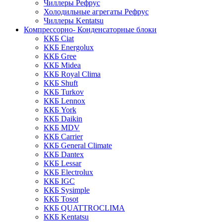
Чиллеры Рефрус
Холодильные агрегаты Рефрус
Чиллеры Kentatsu
Компрессорно- Конденсаторные блоки
ККБ Ciat
ККБ Energolux
ККБ Gree
ККБ Midea
ККБ Royal Clima
ККБ Shuft
ККБ Turkov
ККБ Lennox
ККБ York
ККБ Daikin
ККБ MDV
ККБ Carrier
ККБ General Climate
ККБ Dantex
ККБ Lessar
ККБ Electrolux
ККБ IGC
ККБ Sysimple
ККБ Tosot
ККБ QUATTROCLIMA
ККБ Kentatsu