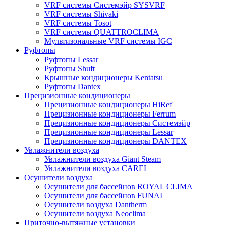
VRF системы Системэйр SYSVRF
VRF системы Shivaki
VRF системы Tosot
VRF системы QUATTROCLIMA
Мультизональные VRF системы IGC
Руфтопы
Руфтопы Lessar
Руфтопы Shuft
Крышные кондиционеры Kentatsu
Руфтопы Dantex
Прецизионные кондиционеры
Прецизионные кондиционеры HiRef
Прецизионные кондиционеры Ferrum
Прецизионные кондиционеры Системэйр
Прецизионные кондиционеры Lessar
Прецизионные кондиционеры DANTEX
Увлажнители воздуха
Увлажнители воздуха Giant Steam
Увлажнители воздуха CAREL
Осушители воздуха
Осушители для бассейнов ROYAL CLIMA
Осушители для бассейнов FUNAI
Осушители воздуха Dantherm
Осушители воздуха Neoclima
Приточно-вытяжные установки