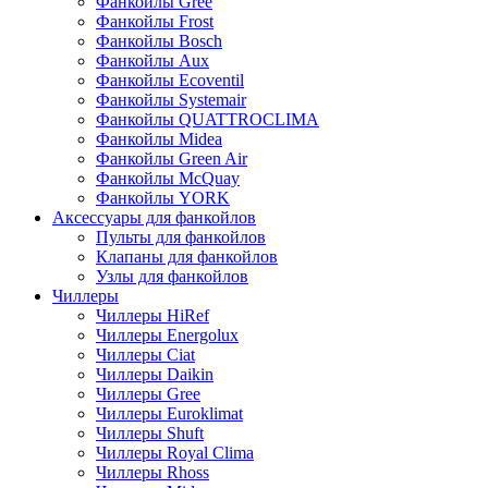
Фанкойлы Gree
Фанкойлы Frost
Фанкойлы Bosch
Фанкойлы Aux
Фанкойлы Ecoventil
Фанкойлы Systemair
Фанкойлы QUATTROCLIMA
Фанкойлы Midea
Фанкойлы Green Air
Фанкойлы McQuay
Фанкойлы YORK
Аксессуары для фанкойлов
Пульты для фанкойлов
Клапаны для фанкойлов
Узлы для фанкойлов
Чиллеры
Чиллеры HiRef
Чиллеры Energolux
Чиллеры Ciat
Чиллеры Daikin
Чиллеры Gree
Чиллеры Euroklimat
Чиллеры Shuft
Чиллеры Royal Clima
Чиллеры Rhoss