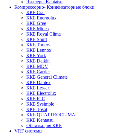
Чиллеры Kentatsu
Компрессорно- Конденсаторные блоки
ККБ Ciat
ККБ Energolux
ККБ Gree
ККБ Midea
ККБ Royal Clima
ККБ Shuft
ККБ Turkov
ККБ Lennox
ККБ York
ККБ Daikin
ККБ MDV
ККБ Carrier
ККБ General Climate
ККБ Dantex
ККБ Lessar
ККБ Electrolux
ККБ IGC
ККБ Sysimple
ККБ Tosot
ККБ QUATTROCLIMA
ККБ Kentatsu
Обвязка для ККБ
VRF системы